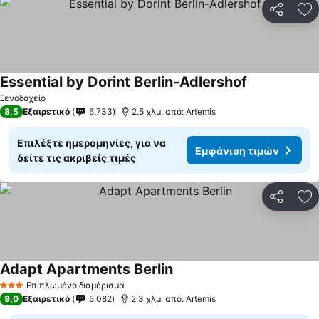
Κοινοποί
Πρ
Essential by Dorint Berlin-Adlershof
Ξενοδοχείο
8,5
Εξαιρετικό
6.733
2.5 χλμ. από: Artemis
Επιλέξτε ημερομηνίες, για να
Εμφάνιση τιμών
δείτε τις ακριβείς τιμές
Κοινοποί
Πρ
Adapt Apartments Berlin
Επιπλωμένο διαμέρισμα
3 Αστέρια
9,0
Εξαιρετικό
5.082
2.3 χλμ. από: Artemis