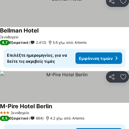
Κοινοποί
Πρ
Bellman Hotel
Ξενοδοχείο
8,7
Εξαιρετικό
2.412
5.6 χλμ. από: Artemis
Επιλέξτε ημερομηνίες, για να
Εμφάνιση τιμών
δείτε τις ακριβείς τιμές
Κοινοποί
Πρ
M-Pire Hotel Berlin
Ξενοδοχείο
3 Αστέρια
8,5
Εξαιρετικό
664
4.2 χλμ. από: Artemis