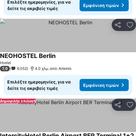
Επιλέξτε ημερομηνίες, για να
Εμφάνιση τιμών
δείτε τις ακριβείς τιμές
Κοινοποί
Πρ
NEOHOSTEL Berlin
Hostel
7,0
6.052
4.0 χλμ. από: Artemis
Επιλέξτε ημερομηνίες, για να
Εμφάνιση τιμών
δείτε τις ακριβείς τιμές
Δημοφιλής επιλογή
Κοινοποί
Πρ
IntercityHotel Berlin Airport BER Terminal 1+2