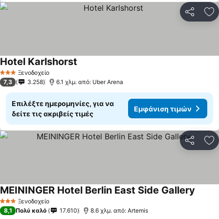
Κοινοποί
Πρ
Hotel Karlshorst
Ξενοδοχείο
3 Αστέρια
7,3
3.258
6.1 χλμ. από: Uber Arena
Επιλέξτε ημερομηνίες, για να
Εμφάνιση τιμών
δείτε τις ακριβείς τιμές
Κοινοποί
Πρ
MEININGER Hotel Berlin East Side Gallery
Ξενοδοχείο
3 Αστέρια
8,1
Πολύ καλό
17.610
8.6 χλμ. από: Artemis