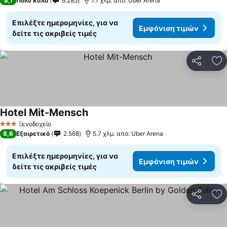
8,1
Πολύ καλό
6.285
7.1 χλμ. από: Uber Arena
Επιλέξτε ημερομηνίες, για να
Εμφάνιση τιμών
δείτε τις ακριβείς τιμές
Κοινοποί
Πρ
Hotel Mit-Mensch
Ξενοδοχείο
3 Αστέρια
8,6
Εξαιρετικό
2.568
5.7 χλμ. από: Uber Arena
Επιλέξτε ημερομηνίες, για να
Εμφάνιση τιμών
δείτε τις ακριβείς τιμές
Κοινοποί
Πρ