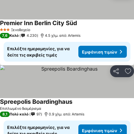
Premier Inn Berlin City Süd
Ξενοδοχείο
3 Αστέρια
7,6
Καλό
4.230
4.5 χλμ. από: Artemis
Επιλέξτε ημερομηνίες, για να
Εμφάνιση τιμών
δείτε τις ακριβείς τιμές
Κοινοποί
Πρ
Spreepolis Boardinghaus
Επιπλωμένο διαμέρισμα
8,1
Πολύ καλό
97
0.9 χλμ. από: Artemis
Επιλέξτε ημερομηνίες, για να
Εμφάνιση τιμών
δείτε τις ακριβείς τιμές