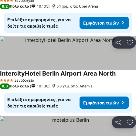
Ξενοδοχείο
4 Αστέρια
8,2
Πολύ καλό
10.105
5.1 χλμ. από: Uber Arena
Επιλέξτε ημερομηνίες, για να
Εμφάνιση τιμών
δείτε τις ακριβείς τιμές
Κοινοποί
Πρ
IntercityHotel Berlin Airport Area North
Ξενοδοχείο
4 Αστέρια
8,3
Πολύ καλό
10.136
6.8 χλμ. από: Artemis
Επιλέξτε ημερομηνίες, για να
Εμφάνιση τιμών
δείτε τις ακριβείς τιμές
Κοινοποί
Πρ