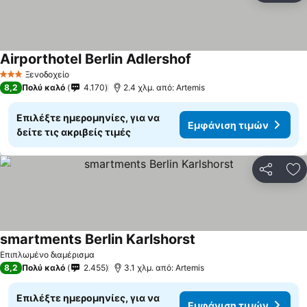
Airporthotel Berlin Adlershof
Ξενοδοχείο
3 Αστέρια
8,2
Πολύ καλό
4.170
2.4 χλμ. από: Artemis
Επιλέξτε ημερομηνίες, για να
Εμφάνιση τιμών
δείτε τις ακριβείς τιμές
Κοινοποί
Πρ
smartments Berlin Karlshorst
Επιπλωμένο διαμέρισμα
8,2
Πολύ καλό
2.455
3.1 χλμ. από: Artemis
Επιλέξτε ημερομηνίες, για να
Εμφάνιση τιμών