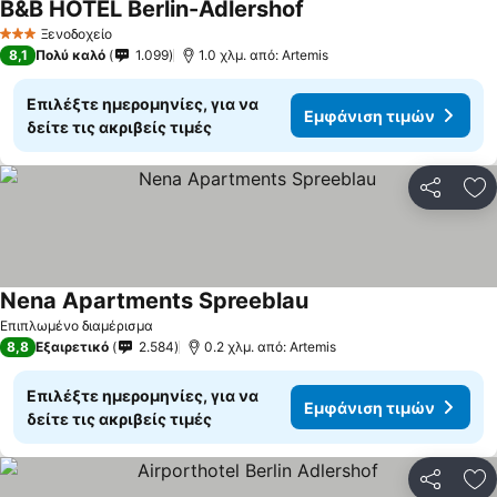
B&B HOTEL Berlin-Adlershof
Ξενοδοχείο
3 Αστέρια
8,1
Πολύ καλό
1.099
1.0 χλμ. από: Artemis
Επιλέξτε ημερομηνίες, για να
Εμφάνιση τιμών
δείτε τις ακριβείς τιμές
Κοινοποί
Πρ
Nena Apartments Spreeblau
Επιπλωμένο διαμέρισμα
8,8
Εξαιρετικό
2.584
0.2 χλμ. από: Artemis
Επιλέξτε ημερομηνίες, για να
Εμφάνιση τιμών
δείτε τις ακριβείς τιμές
Κοινοποί
Πρ