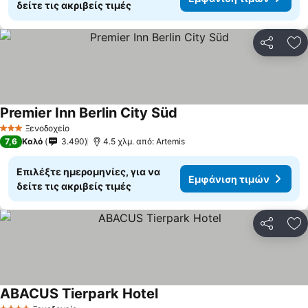
δείτε τις ακριβείς τιμές
Κοινοποί
Πρ
Premier Inn Berlin City Süd
Ξενοδοχείο
3 Αστέρια
7,6
Καλό
3.490
4.5 χλμ. από: Artemis
Επιλέξτε ημερομηνίες, για να
Εμφάνιση τιμών
δείτε τις ακριβείς τιμές
Κοινοποί
Πρ
ABACUS Tierpark Hotel