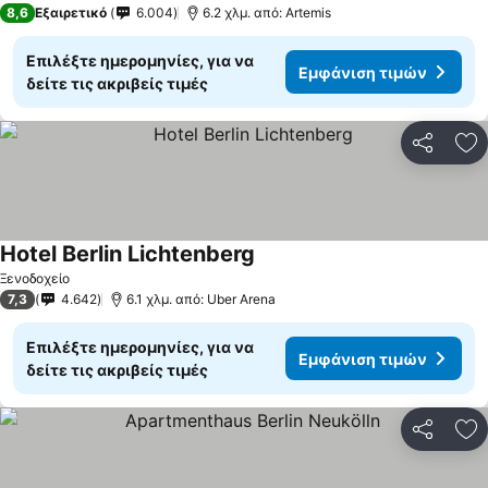
8,6
Εξαιρετικό
6.004
6.2 χλμ. από: Artemis
Επιλέξτε ημερομηνίες, για να
Εμφάνιση τιμών
δείτε τις ακριβείς τιμές
Κοινοποί
Πρ
Hotel Berlin Lichtenberg
Ξενοδοχείο
7,3
4.642
6.1 χλμ. από: Uber Arena
Επιλέξτε ημερομηνίες, για να
Εμφάνιση τιμών
δείτε τις ακριβείς τιμές
Κοινοποί
Πρ