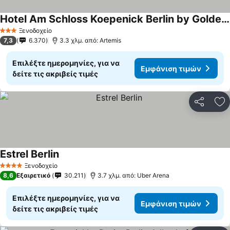
Hotel Am Schloss Koepenick Berlin by Golden Tulip
Ξενοδοχείο
3 Αστέρια
7,3
6.370
3.3 χλμ. από: Artemis
Επιλέξτε ημερομηνίες, για να
Εμφάνιση τιμών
δείτε τις ακριβείς τιμές
Κοινοποί
Πρ
Estrel Berlin
Ξενοδοχείο
4 Αστέρια
8,6
Εξαιρετικό
30.211
3.7 χλμ. από: Uber Arena
Επιλέξτε ημερομηνίες, για να
Εμφάνιση τιμών
δείτε τις ακριβείς τιμές