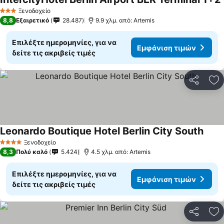
Ξενοδοχείο
3 Αστέρια
8,8
Εξαιρετικό
28.487
9.9 χλμ. από: Artemis
Επιλέξτε ημερομηνίες, για να
Εμφάνιση τιμών
δείτε τις ακριβείς τιμές
Κοινοποί
Πρ
Leonardo Boutique Hotel Berlin City South
Ξενοδοχείο
4 Αστέρια
8,3
Πολύ καλό
5.424
4.5 χλμ. από: Artemis
Επιλέξτε ημερομηνίες, για να
Εμφάνιση τιμών
δείτε τις ακριβείς τιμές
Κοινοποί
Πρ