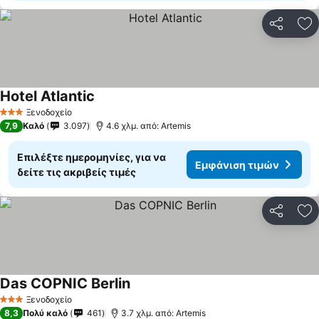
Κοινοποί
Πρ
Hotel Atlantic
Ξενοδοχείο
3 Αστέρια
7,9
Καλό
3.097
4.6 χλμ. από: Artemis
Επιλέξτε ημερομηνίες, για να
Εμφάνιση τιμών
δείτε τις ακριβείς τιμές
Κοινοποί
Πρ
Das COPNIC Berlin
Ξενοδοχείο
3 Αστέρια
8,3
Πολύ καλό
461
3.7 χλμ. από: Artemis