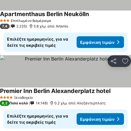
Apartmenthaus Berlin Neukölln
Επιπλωμένο διαμέρισμα
3 Αστέρια
7,4
2.235
5.8 χλμ. από: Artemis
Επιλέξτε ημερομηνίες, για να
Εμφάνιση τιμών
δείτε τις ακριβείς τιμές
Κοινοποί
Πρ
Premier Inn Berlin Alexanderplatz hotel
Ξενοδοχείο
4 Αστέρια
8,2
Πολύ καλό
14.148
0.2 χλμ. από: Αλεξάντερπλατς
Επιλέξτε ημερομηνίες, για να
Εμφάνιση τιμών
δείτε τις ακριβείς τιμές