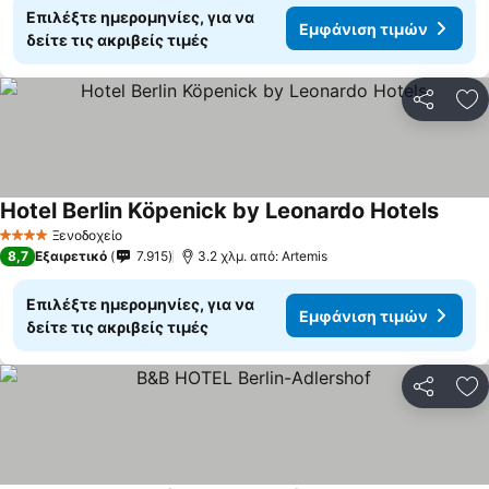
Επιλέξτε ημερομηνίες, για να
Εμφάνιση τιμών
δείτε τις ακριβείς τιμές
Κοινοποί
Πρ
Hotel Berlin Köpenick by Leonardo Hotels
Ξενοδοχείο
4 Αστέρια
8,7
Εξαιρετικό
7.915
3.2 χλμ. από: Artemis
Επιλέξτε ημερομηνίες, για να
Εμφάνιση τιμών
δείτε τις ακριβείς τιμές
Κοινοποί
Πρ