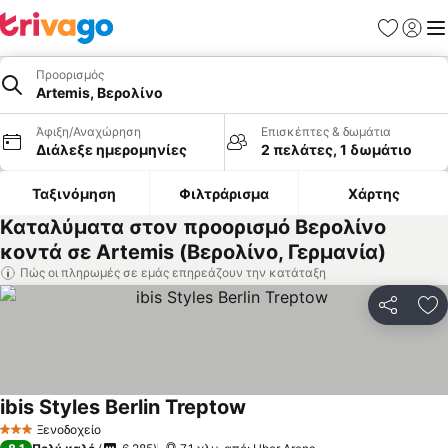
Αγαπημέν
Σύνδε
Με
Προορισμός
Artemis, Βερολίνο
Άφιξη/Αναχώρηση
Επισκέπτες & δωμάτια
Διάλεξε ημερομηνίες
2 πελάτες, 1 δωμάτιο
Ταξινόμηση
Φιλτράρισμα
Χάρτης
Καταλύματα στον προορισμό Βερολίνο
κοντά σε Artemis (Βερολίνο, Γερμανία)
Πώς οι πληρωμές σε εμάς επηρεάζουν την κατάταξη
Κοινοποί
Πρ
ibis Styles Berlin Treptow
Ξενοδοχείο
3 Αστέρια