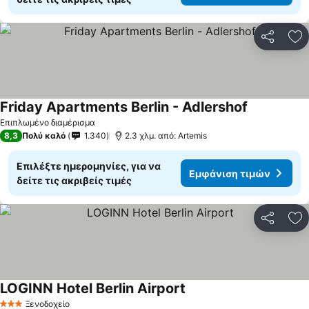
Κοινοποί
Πρ
Friday Apartments Berlin - Adlershof
Επιπλωμένο διαμέρισμα
8,3
Πολύ καλό
1.340
2.3 χλμ. από: Artemis
Επιλέξτε ημερομηνίες, για να
Εμφάνιση τιμών
δείτε τις ακριβείς τιμές
Κοινοποί
Πρ
LOGINN Hotel Berlin Airport
Ξενοδοχείο
3 Αστέρια