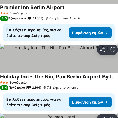
Premier Inn Berlin Airport
Ξενοδοχείο
3 Αστέρια
8,5
Εξαιρετικό
11.568
6.4 χλμ. από: Artemis
Επιλέξτε ημερομηνίες, για να
Εμφάνιση τιμών
δείτε τις ακριβείς τιμές
Κοινοποί
Πρ
Holiday Inn - The Niu, Pax Berlin Airport By Ihg
Ξενοδοχείο
3 Αστέρια
8,4
Πολύ καλό
2.164
7.3 χλμ. από: Artemis
Επιλέξτε ημερομηνίες, για να
Εμφάνιση τιμών
δείτε τις ακριβείς τιμές