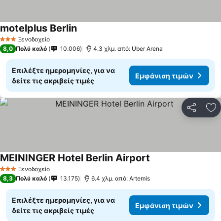
motelplus Berlin
Ξενοδοχείο
3 Αστέρια
8,0
Πολύ καλό
10.006
4.3 χλμ. από: Uber Arena
Επιλέξτε ημερομηνίες, για να
Εμφάνιση τιμών
δείτε τις ακριβείς τιμές
Κοινοποί
Πρ
MEININGER Hotel Berlin Airport
Ξενοδοχείο
3 Αστέρια
8,3
Πολύ καλό
13.175
6.4 χλμ. από: Artemis
Επιλέξτε ημερομηνίες, για να
Εμφάνιση τιμών
δείτε τις ακριβείς τιμές