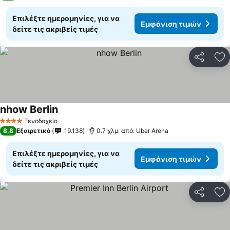
Επιλέξτε ημερομηνίες, για να
Εμφάνιση τιμών
δείτε τις ακριβείς τιμές
Κοινοποί
Πρ
nhow Berlin
Ξενοδοχείο
4 Αστέρια
8,8
Εξαιρετικό
19.138
0.7 χλμ. από: Uber Arena
Επιλέξτε ημερομηνίες, για να
Εμφάνιση τιμών
δείτε τις ακριβείς τιμές
Κοινοποί
Πρ