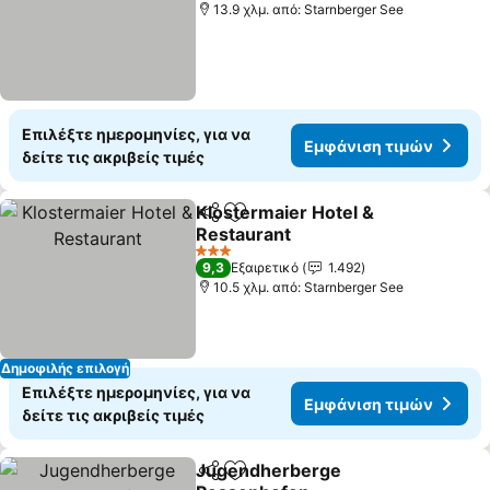
13.9 χλμ. από: Starnberger See
Επιλέξτε ημερομηνίες, για να
Εμφάνιση τιμών
δείτε τις ακριβείς τιμές
Klostermaier Hotel &
Κοινοποίηση
Προσθήκη στα αγαπημένα
Restaurant
3 Αστέρια
9,3
Εξαιρετικό
1.492
10.5 χλμ. από: Starnberger See
Δημοφιλής επιλογή
Επιλέξτε ημερομηνίες, για να
Εμφάνιση τιμών
δείτε τις ακριβείς τιμές
Jugendherberge
Κοινοποίηση
Προσθήκη στα αγαπημένα