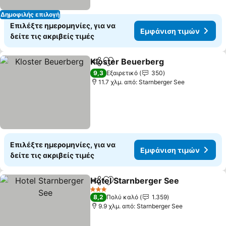
Δημοφιλής επιλογή
Επιλέξτε ημερομηνίες, για να
Εμφάνιση τιμών
δείτε τις ακριβείς τιμές
Kloster Beuerberg
Κοινοποίηση
Προσθήκη στα αγαπημένα
9,3
Εξαιρετικό
350
11.7 χλμ. από: Starnberger See
Επιλέξτε ημερομηνίες, για να
Εμφάνιση τιμών
δείτε τις ακριβείς τιμές
Hotel Starnberger See
Κοινοποίηση
Προσθήκη στα αγαπημένα
3 Αστέρια
8,2
Πολύ καλό
1.359
9.9 χλμ. από: Starnberger See