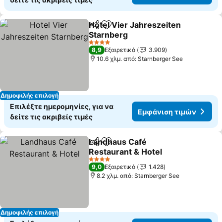
Hotel Vier Jahreszeiten
Κοινοποίηση
Προσθήκη στα αγαπημένα
Starnberg
4 Αστέρια
8,9
Εξαιρετικό
3.909
10.6 χλμ. από: Starnberger See
Δημοφιλής επιλογή
Επιλέξτε ημερομηνίες, για να
Εμφάνιση τιμών
δείτε τις ακριβείς τιμές
Landhaus Café
Κοινοποίηση
Προσθήκη στα αγαπημένα
Restaurant & Hotel
4 Αστέρια
9,0
Εξαιρετικό
1.428
8.2 χλμ. από: Starnberger See
Δημοφιλής επιλογή