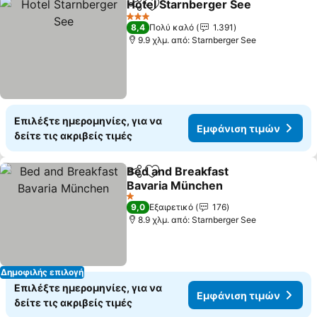
Hotel Starnberger See
Κοινοποίηση
Προσθήκη στα αγαπημένα
3 Αστέρια
8,4
Πολύ καλό
1.391
9.9 χλμ. από: Starnberger See
Επιλέξτε ημερομηνίες, για να
Εμφάνιση τιμών
δείτε τις ακριβείς τιμές
Bed and Breakfast
Κοινοποίηση
Προσθήκη στα αγαπημένα
Bavaria München
1 Αστέρια
9,0
Εξαιρετικό
176
8.9 χλμ. από: Starnberger See
Δημοφιλής επιλογή
Επιλέξτε ημερομηνίες, για να
Εμφάνιση τιμών
δείτε τις ακριβείς τιμές