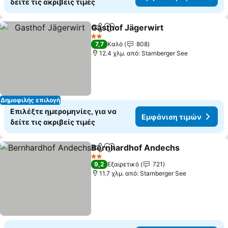
δείτε τις ακριβείς τιμές
Gasthof Jägerwirt
Κοινοποίηση
Προσθήκη στα αγαπημένα
2 Αστέρια
7,7
Καλό
808
12.4 χλμ. από: Starnberger See
Δημοφιλής επιλογή
Επιλέξτε ημερομηνίες, για να
Εμφάνιση τιμών
δείτε τις ακριβείς τιμές
Bernhardhof Andechs
Κοινοποίηση
Προσθήκη στα αγαπημένα
2 Αστέρια
9,2
Εξαιρετικό
721
11.7 χλμ. από: Starnberger See