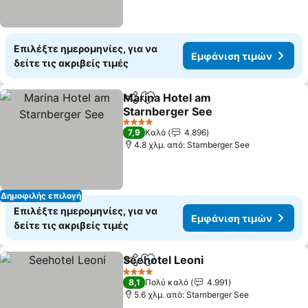
Επιλέξτε ημερομηνίες, για να
Εμφάνιση τιμών
δείτε τις ακριβείς τιμές
Marina Hotel am
Κοινοποίηση
Προσθήκη στα αγαπημένα
Starnberger See
4 Αστέρια
7,9
Καλό
4.896
4.8 χλμ. από: Starnberger See
Δημοφιλής επιλογή
Επιλέξτε ημερομηνίες, για να
Εμφάνιση τιμών
δείτε τις ακριβείς τιμές
Seehotel Leoni
Κοινοποίηση
Προσθήκη στα αγαπημένα
4 Αστέρια
8,1
Πολύ καλό
4.991
5.6 χλμ. από: Starnberger See