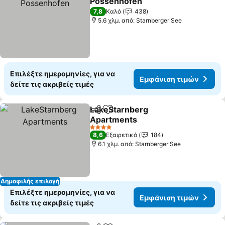
Possenhofen
7,8
Καλό
438
5.6 χλμ. από: Starnberger See
Επιλέξτε ημερομηνίες, για να
Εμφάνιση τιμών
δείτε τις ακριβείς τιμές
LakeStarnberg
Κοινοποίηση
Προσθήκη στα αγαπημένα
Apartments
4 Αστέρια
8,6
Εξαιρετικό
184
6.1 χλμ. από: Starnberger See
Δημοφιλής επιλογή
Επιλέξτε ημερομηνίες, για να
Εμφάνιση τιμών
δείτε τις ακριβείς τιμές