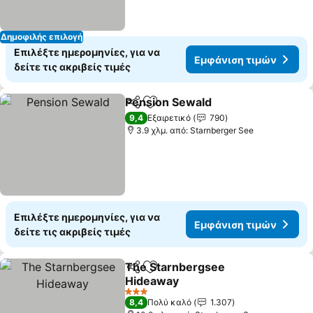
Δημοφιλής επιλογή
Επιλέξτε ημερομηνίες, για να
Εμφάνιση τιμών
δείτε τις ακριβείς τιμές
Pension Sewald
Κοινοποίηση
Προσθήκη στα αγαπημένα
9,4
Εξαιρετικό
790
3.9 χλμ. από: Starnberger See
Επιλέξτε ημερομηνίες, για να
Εμφάνιση τιμών
δείτε τις ακριβείς τιμές
The Starnbergsee
Κοινοποίηση
Προσθήκη στα αγαπημένα
Hideaway
3 Αστέρια
8,4
Πολύ καλό
1.307