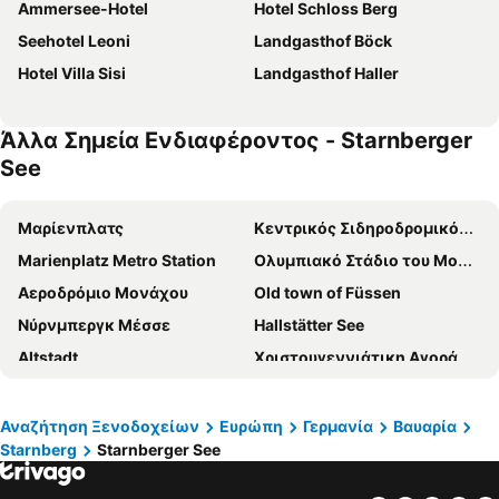
Ammersee-Hotel
Hotel Schloss Berg
Seehotel Leoni
Landgasthof Böck
Hotel Villa Sisi
Landgasthof Haller
Άλλα Σημεία Ενδιαφέροντος - Starnberger
See
Μαρίενπλατς
Κεντρικός Σιδηροδρομικός Σταθμός του Μονάχου
Marienplatz Metro Station
Ολυμπιακό Στάδιο του Μονάχου
Αεροδρόμιο Μονάχου
Old town of Füssen
Νύρνμπεργκ Μέσσε
Hallstätter See
Altstadt
Χριστουγεννιάτικη Αγορά της Νυρεμβέργης
Αλλιαντς Αρένα
Neue Messe München
Marktplatz Tübingen
Αεροδρόμιο της Στουτγάρδης
Αναζήτηση Ξενοδοχείων
Ευρώπη
Γερμανία
Βαυαρία
Starnberg
Starnberger See
Museum Hallstatt
Αεροδρόμιο Αλγάου του Μέμινγκεν
Dolomites
Ανάκτορο Νόυσβανστάιν