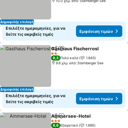
10.0 χλμ. από: Starnberger See
Δημοφιλής επιλογή
Επιλέξτε ημερομηνίες, για να
Εμφάνιση τιμών
δείτε τις ακριβείς τιμές
Gasthaus Fischerrosl
Κοινοποίηση
Προσθήκη στα αγαπημένα
2 Αστέρια
8,3
Πολύ καλό
1.645
9.6 χλμ. από: Starnberger See
Δημοφιλής επιλογή
Επιλέξτε ημερομηνίες, για να
Εμφάνιση τιμών
δείτε τις ακριβείς τιμές
Ammersee-Hotel
Κοινοποίηση
Προσθήκη στα αγαπημένα
3 Αστέρια
8,6
Εξαιρετικό
1.690