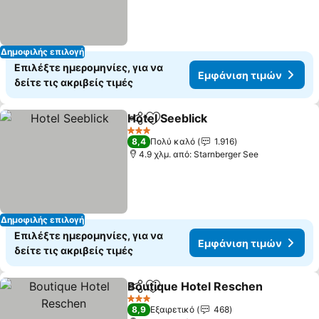
Δημοφιλής επιλογή
Επιλέξτε ημερομηνίες, για να
Εμφάνιση τιμών
δείτε τις ακριβείς τιμές
Hotel Seeblick
Κοινοποίηση
Προσθήκη στα αγαπημένα
3 Αστέρια
8,4
Πολύ καλό
1.916
4.9 χλμ. από: Starnberger See
Δημοφιλής επιλογή
Επιλέξτε ημερομηνίες, για να
Εμφάνιση τιμών
δείτε τις ακριβείς τιμές
Boutique Hotel Reschen
Κοινοποίηση
Προσθήκη στα αγαπημένα
3 Αστέρια
8,9
Εξαιρετικό
468