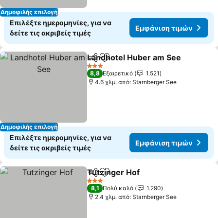
Δημοφιλής επιλογή
Επιλέξτε ημερομηνίες, για να
Εμφάνιση τιμών
δείτε τις ακριβείς τιμές
Landhotel Huber am See
Κοινοποίηση
Προσθήκη στα αγαπημένα
3 Αστέρια
8,8
Εξαιρετικό
1.521
4.6 χλμ. από: Starnberger See
Δημοφιλής επιλογή
Επιλέξτε ημερομηνίες, για να
Εμφάνιση τιμών
δείτε τις ακριβείς τιμές
Tutzinger Hof
Κοινοποίηση
Προσθήκη στα αγαπημένα
3 Αστέρια
8,1
Πολύ καλό
1.290
2.4 χλμ. από: Starnberger See