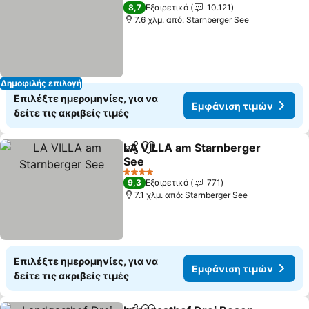
3 Αστέρια
8,7
Εξαιρετικό
10.121
7.6 χλμ. από: Starnberger See
Δημοφιλής επιλογή
Επιλέξτε ημερομηνίες, για να
Εμφάνιση τιμών
δείτε τις ακριβείς τιμές
LA VILLA am Starnberger
Κοινοποίηση
Προσθήκη στα αγαπημένα
See
4 Αστέρια
9,3
Εξαιρετικό
771
7.1 χλμ. από: Starnberger See
Επιλέξτε ημερομηνίες, για να
Εμφάνιση τιμών
δείτε τις ακριβείς τιμές