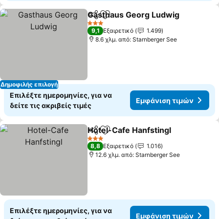
Gasthaus Georg Ludwig
Κοινοποίηση
Προσθήκη στα αγαπημένα
3 Αστέρια
9,1
Εξαιρετικό
1.499
8.6 χλμ. από: Starnberger See
Δημοφιλής επιλογή
Επιλέξτε ημερομηνίες, για να
Εμφάνιση τιμών
δείτε τις ακριβείς τιμές
Hotel-Cafe Hanfstingl
Κοινοποίηση
Προσθήκη στα αγαπημένα
3 Αστέρια
8,8
Εξαιρετικό
1.016
12.6 χλμ. από: Starnberger See
Επιλέξτε ημερομηνίες, για να
Εμφάνιση τιμών