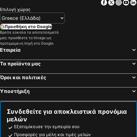
Facebook
Twitter
Insta
Yo
Stuttgart Hauptbahnhof
Καθεδρικός Ναός της Παναγίου του Μονάχου
Επιλογή χώρας
Μεταλικά Λουτρά Λόυτσε
Oktoberfest München
Altstadt-Lehel
Moosach
Προσθήκη στο Google
Innsbruck Hauptbahnhof
Hauptbahnhof Metro Station
Βρείτε εύκολα τα αποτελέσματά
μας: προσθέστε το trivago ως
Skigebiet Sölden
Kronplatz
προτιμώμενη πηγή στο Google.
Εταιρεία
Galeria Kaufhof Marienplatz
Aqua-Dome
Red Bull Arena
Salzburg Hauptbahnhof
Τα προϊόντα μας
5 Höfe
Olympiahalle München
Τιτάνια
Πολιτιστικό Αξιοθέατο Hallstatt-Dachstein / Salzkammergut
Όροι και πολιτικές
Bad Cannstatt
Mariahilfplatz
Υποστήριξη
Χοφμπράουχάους του Μονάχου
Train Station Munich-east
Θέρμες του ΄Ερντινγκ
Lech-Zuers
Συνδεθείτε για αποκλειστικά προνόμια
Kitzsteinhorn
Sankt Moritz - Corviglia - Marguns
μελών
Theresienwiese
Sendlinger Tor
Εξατομίκευσε την εμπειρία σου
Karlsplatz - Stachus
U-Bahn
Προσφορές για μέλη και τιμές μελών