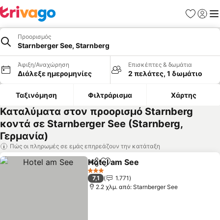
Αγαπημέν
Σύνδε
Με
Προορισμός
Starnberger See, Starnberg
Άφιξη/Αναχώρηση
Επισκέπτες & δωμάτια
Διάλεξε ημερομηνίες
2 πελάτες, 1 δωμάτιο
Ταξινόμηση
Φιλτράρισμα
Χάρτης
Καταλύματα στον προορισμό Starnberg
κοντά σε Starnberger See (Starnberg,
Γερμανία)
Πώς οι πληρωμές σε εμάς επηρεάζουν την κατάταξη
Hotel am See
Κοινοποίηση
Προσθήκη στα αγαπημένα
3 Αστέρια
7,1
1.771
2.2 χλμ. από: Starnberger See