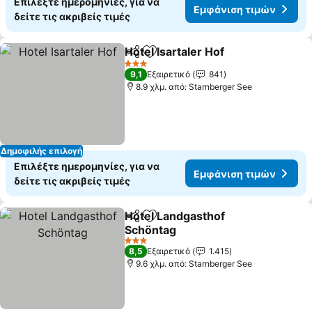
Επιλέξτε ημερομηνίες, για να
Εμφάνιση τιμών
δείτε τις ακριβείς τιμές
Hotel Isartaler Hof
Κοινοποίηση
Προσθήκη στα αγαπημένα
3 Αστέρια
9,1
Εξαιρετικό
841
8.9 χλμ. από: Starnberger See
Δημοφιλής επιλογή
Επιλέξτε ημερομηνίες, για να
Εμφάνιση τιμών
δείτε τις ακριβείς τιμές
Hotel Landgasthof
Κοινοποίηση
Προσθήκη στα αγαπημένα
Schöntag
3 Αστέρια
8,5
Εξαιρετικό
1.415
9.6 χλμ. από: Starnberger See