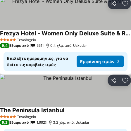
Κοινοποί
Πρ
Frezya Hotel - Women Only Deluxe Suite & Rooms
Εμφάνιση τιμών
Ξενοδοχείο
5 Αστέρια
9,4
Εξαιρετικό
551
0.4 χλμ. από: Uskudar
Επιλέξτε ημερομηνίες, για να
Εμφάνιση τιμών
δείτε τις ακριβείς τιμές
Κοινοποί
Πρ
The Peninsula Istanbul
Εμφάνιση τιμών
Ξενοδοχείο
5 Αστέρια
9,2
Εξαιρετικό
1.992
3.2 χλμ. από: Uskudar