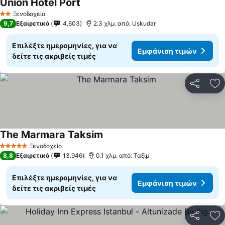
Union Hotel Port
Εμφάνιση τιμών
Ξενοδοχείο
2 Αστέρια
9,7
Εξαιρετικό
4.603
2.3 χλμ. από: Uskudar
Επιλέξτε ημερομηνίες, για να
Εμφάνιση τιμών
δείτε τις ακριβείς τιμές
Κοινοποί
Πρ
The Marmara Taksim
Εμφάνιση τιμών
Ξενοδοχείο
5 Αστέρια
8,8
Εξαιρετικό
13.946
0.1 χλμ. από: Ταξίμ
Επιλέξτε ημερομηνίες, για να
Εμφάνιση τιμών
δείτε τις ακριβείς τιμές
Κοινοποί
Πρ