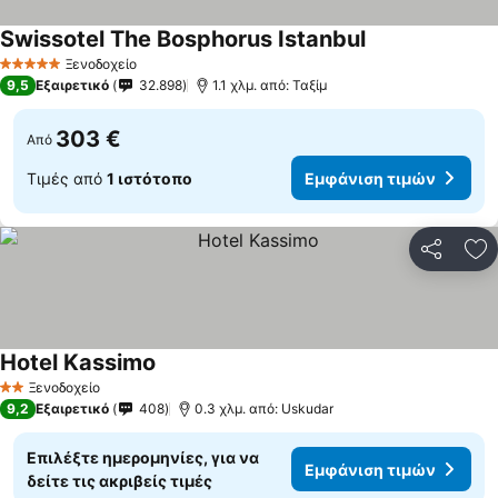
Swissotel The Bosphorus Istanbul
Εμφάνιση τιμώ
Ξενοδοχείο
5 Αστέρια
9,5
Εξαιρετικό
32.898
1.1 χλμ. από: Ταξίμ
303 €
Από
Τιμές από
1 ιστότοπο
Εμφάνιση τιμών
Κοινοποί
Πρ
Hotel Kassimo
Εμφάνιση τιμών
Ξενοδοχείο
2 Αστέρια
9,2
Εξαιρετικό
408
0.3 χλμ. από: Uskudar
Επιλέξτε ημερομηνίες, για να
Εμφάνιση τιμών
δείτε τις ακριβείς τιμές