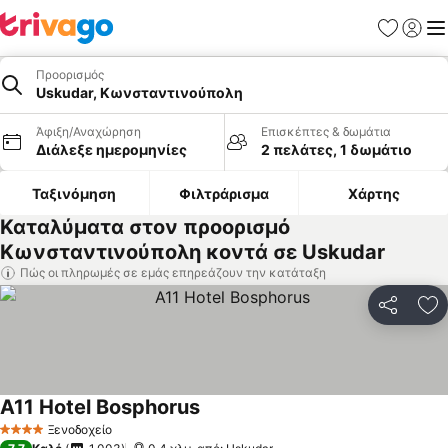
Αγαπημέν
Σύνδε
Με
Προορισμός
Uskudar, Κωνσταντινούπολη
Άφιξη/Αναχώρηση
Επισκέπτες & δωμάτια
Διάλεξε ημερομηνίες
2 πελάτες, 1 δωμάτιο
Ταξινόμηση
Φιλτράρισμα
Χάρτης
Καταλύματα στον προορισμό
Κωνσταντινούπολη κοντά σε Uskudar
Πώς οι πληρωμές σε εμάς επηρεάζουν την κατάταξη
Κοινοποί
Πρ
A11 Hotel Bosphorus
Εμφάνιση τιμών
Ξενοδοχείο
4 Αστέρια