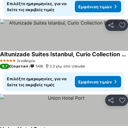
Επιλέξτε ημερομηνίες, για να
Εμφάνιση τιμών
δείτε τις ακριβείς τιμές
Κοινοποί
Πρ
Altunizade Suites Istanbul, Curio Collection By Hilton
Εμφάνιση τιμών
Ξενοδοχείο
5 Αστέρια
9,7
Εξαιρετικό
548
2.3 χλμ. από: Uskudar
Επιλέξτε ημερομηνίες, για να
Εμφάνιση τιμών
δείτε τις ακριβείς τιμές
Κοινοποί
Πρ