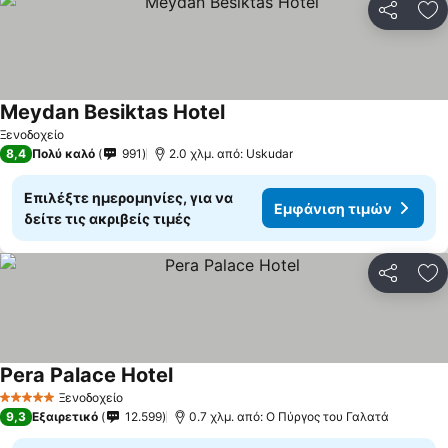
Κοινοποί
Πρ
Meydan Besiktas Hotel
Εμφάνιση τιμών
Ξενοδοχείο
8,4
Πολύ καλό
991
2.0 χλμ. από: Uskudar
Επιλέξτε ημερομηνίες, για να
Εμφάνιση τιμών
δείτε τις ακριβείς τιμές
Κοινοποί
Πρ
Pera Palace Hotel
Εμφάνιση τιμών
Ξενοδοχείο
5 Αστέρια
9,3
Εξαιρετικό
12.599
0.7 χλμ. από: Ο Πύργος του Γαλατά