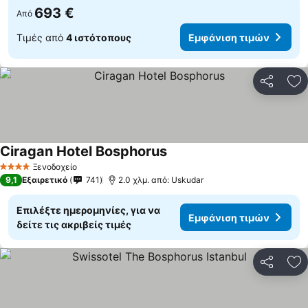
693 €
Από
Τιμές από
4 ιστότοπους
Εμφάνιση τιμών
Κοινοποί
Πρ
Ciragan Hotel Bosphorus
Εμφάνιση τιμών
Ξενοδοχείο
4 Αστέρια
9,1
Εξαιρετικό
741
2.0 χλμ. από: Uskudar
Επιλέξτε ημερομηνίες, για να
Εμφάνιση τιμών
δείτε τις ακριβείς τιμές
Κοινοποί
Πρ