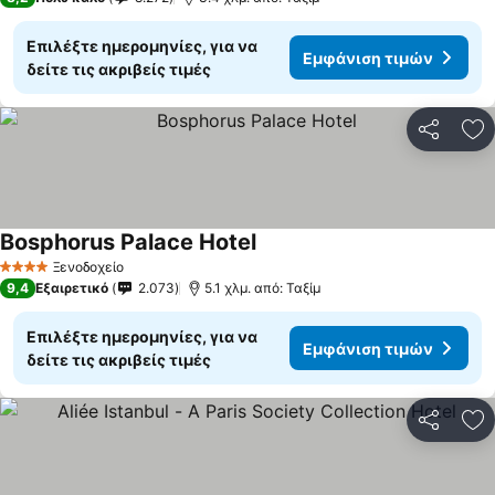
Επιλέξτε ημερομηνίες, για να
Εμφάνιση τιμών
δείτε τις ακριβείς τιμές
Κοινοποί
Πρ
Bosphorus Palace Hotel
Εμφάνιση τιμών
Ξενοδοχείο
4 Αστέρια
9,4
Εξαιρετικό
2.073
5.1 χλμ. από: Ταξίμ
Επιλέξτε ημερομηνίες, για να
Εμφάνιση τιμών
δείτε τις ακριβείς τιμές
Κοινοποί
Πρ