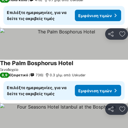
Επιλέξτε ημερομηνίες, για να
Εμφάνιση τιμών
δείτε τις ακριβείς τιμές
Κοινοποί
Πρ
The Palm Bosphorus Hotel
Εμφάνιση τιμών
Ξενοδοχείο
8,9
Εξαιρετικό
736
0.3 χλμ. από: Uskudar
Επιλέξτε ημερομηνίες, για να
Εμφάνιση τιμών
δείτε τις ακριβείς τιμές
Κοινοποί
Πρ