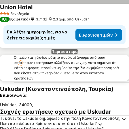
Union Hotel
Εμφάνιση τιμών
Ξενοδοχείο
3 Αστέρια
9,8
Εξαιρετικό
3.713
2.3 χλμ. από: Uskudar
Επιλέξτε ημερομηνίες, για να
Εμφάνιση τιμών
δείτε τις ακριβείς τιμές
Περισσότερα
Οι τιμές και η διαθεσιμότητα που λαμβάνουμε από τους
ιστότοπους κρατήσεων αλλάζουν συνεχώς. Αυτό σημαίνει ότι
κάποιες φορές μπορεί να μη βρείτε την ίδια ακριβώς προσφορά
που είδατε στην trivago όταν μεταβείτε στον ιστότοπο
κρατήσεων.
Uskudar (Κωνσταντινούπολη, Τουρκία)
Επικοινωνία
Üsküdar
,
34000
,
Συχνές ερωτήσεις σχετικά με Uskudar
Τι κάνει το Uskudar δημοφιλές στην πόλη Κωνσταντινούπολη;
Ποια καταλύματα βρίσκονται κοντά στο Uskudar?
Ποιά άλλα αξιοθέατα βρίσκονται κοντά στο Uskudar?