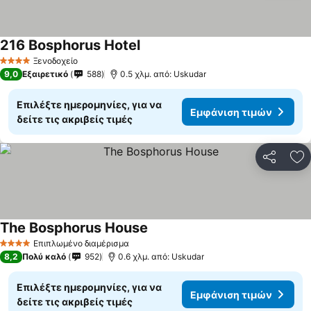
216 Bosphorus Hotel
Εμφάνιση τιμών
Ξενοδοχείο
4 Αστέρια
9,0
Εξαιρετικό
588
0.5 χλμ. από: Uskudar
Επιλέξτε ημερομηνίες, για να
Εμφάνιση τιμών
δείτε τις ακριβείς τιμές
Κοινοποί
Πρ
The Bosphorus House
Εμφάνιση τιμών
Επιπλωμένο διαμέρισμα
4 Αστέρια
8,2
Πολύ καλό
952
0.6 χλμ. από: Uskudar
Επιλέξτε ημερομηνίες, για να
Εμφάνιση τιμών
δείτε τις ακριβείς τιμές