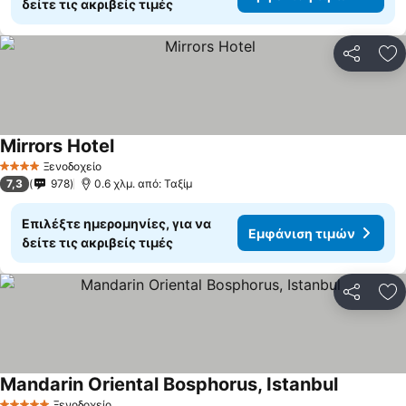
δείτε τις ακριβείς τιμές
Κοινοποί
Πρ
Mirrors Hotel
Εμφάνιση τιμών
Ξενοδοχείο
4 Αστέρια
7,3
978
0.6 χλμ. από: Ταξίμ
Επιλέξτε ημερομηνίες, για να
Εμφάνιση τιμών
δείτε τις ακριβείς τιμές
Κοινοποί
Πρ
Mandarin Oriental Bosphorus, Istanbul
Εμφάνιση
Ξενοδοχείο