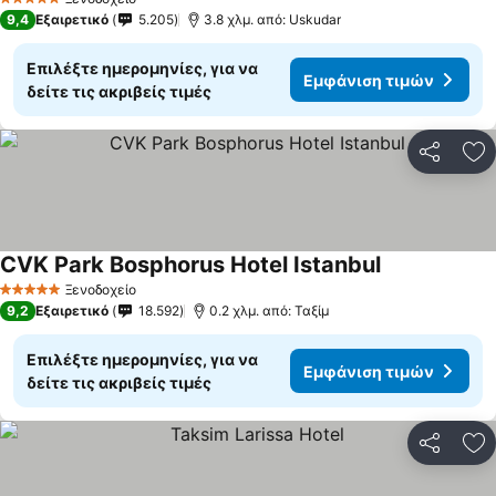
5 Αστέρια
9,4
Εξαιρετικό
5.205
3.8 χλμ. από: Uskudar
Επιλέξτε ημερομηνίες, για να
Εμφάνιση τιμών
δείτε τις ακριβείς τιμές
Κοινοποί
Πρ
CVK Park Bosphorus Hotel Istanbul
Εμφάνιση τι
Ξενοδοχείο
5 Αστέρια
9,2
Εξαιρετικό
18.592
0.2 χλμ. από: Ταξίμ
Επιλέξτε ημερομηνίες, για να
Εμφάνιση τιμών
δείτε τις ακριβείς τιμές
Κοινοποί
Πρ