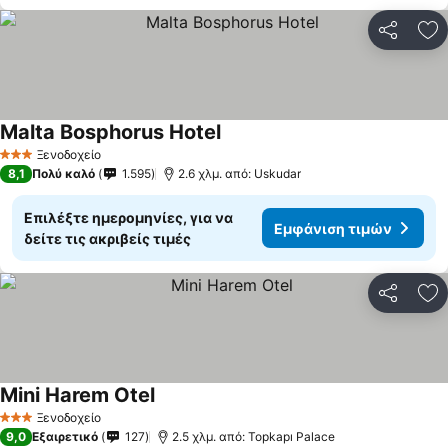
Κοινοποί
Πρ
Malta Bosphorus Hotel
Εμφάνιση τιμών
Ξενοδοχείο
3 Αστέρια
8,1
Πολύ καλό
1.595
2.6 χλμ. από: Uskudar
Επιλέξτε ημερομηνίες, για να
Εμφάνιση τιμών
δείτε τις ακριβείς τιμές
Κοινοποί
Πρ
Mini Harem Otel
Εμφάνιση τιμών
Ξενοδοχείο
3 Αστέρια
9,0
Εξαιρετικό
127
2.5 χλμ. από: Topkapı Palace