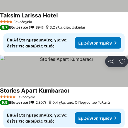
Taksim Larissa Hotel
Εμφάνιση τιμών
Ξενοδοχείο
4 Αστέρια
8,7
Εξαιρετικό
894
3.2 χλμ. από: Uskudar
Επιλέξτε ημερομηνίες, για να
Εμφάνιση τιμών
δείτε τις ακριβείς τιμές
Κοινοποί
Πρ
Stories Apart Kumbaracı
Εμφάνιση τιμών
Ξενοδοχείο
5 Αστέρια
9,5
Εξαιρετικό
2.807
0.4 χλμ. από: Ο Πύργος του Γαλατά
Επιλέξτε ημερομηνίες, για να
Εμφάνιση τιμών
δείτε τις ακριβείς τιμές