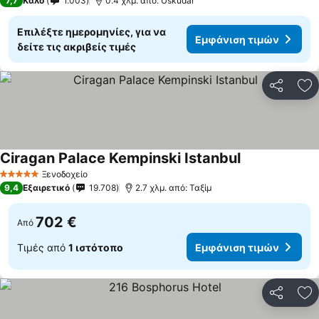
7,7
Καλό
1.003
0.4 χλμ. από: Uskudar
Επιλέξτε ημερομηνίες, για να
Εμφάνιση τιμών
δείτε τις ακριβείς τιμές
Κοινοποί
Πρ
Ciragan Palace Kempinski Istanbul
Εμφάνιση τιμ
Ξενοδοχείο
5 Αστέρια
9,4
Εξαιρετικό
19.708
2.7 χλμ. από: Ταξίμ
702 €
Από
Τιμές από
1 ιστότοπο
Εμφάνιση τιμών
Κοινοποί
Πρ