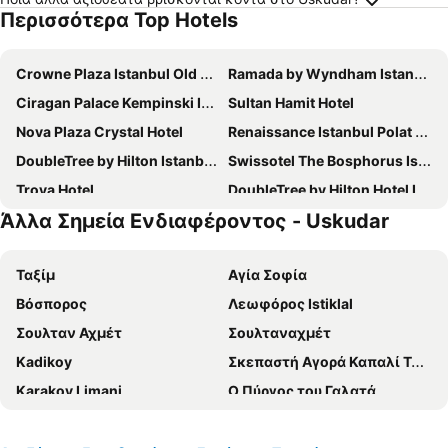
Περισσότερα Top Hotels
Crowne Plaza Istanbul Old City
Ramada by Wyndham Istanbul Pera
Ciragan Palace Kempinski Istanbul
Sultan Hamit Hotel
Nova Plaza Crystal Hotel
Renaissance Istanbul Polat Bosphorus Hotel
DoubleTree by Hilton Istanbul Topkapi
Swissotel The Bosphorus Istanbul
Troya Hotel
DoubleTree by Hilton Hotel Istanbul - Piyalepasa
Άλλα Σημεία Ενδιαφέροντος - Uskudar
Crowne Plaza Istanbul - Oryapark By Ihg
Residence Inn By Marriott Istanbul Atasehir
Wyndham Istanbul Old City
The Elysium Taksim
Ταξίμ
Αγία Σοφία
CVK Park Bosphorus Hotel Istanbul
Titanic City Taksim
Βόσπορος
Λεωφόρος Istiklal
The Marmara Pera
Hilton Garden Inn Istanbul Ataturk Airport
Σουλταν Αχμέτ
Σουλταναχμέτ
Peak Star Otel
Elite World Istanbul Taksim
Kadikoy
Σκεπαστή Αγορά Καπαλί Τσαρσί
Orka Royal Hotel & Spa
Legacy Ottoman Hotel
Karakoy Limani
Ο Πύργος του Γαλατά
Cihangir Hotel Bosphorus
Pera Palace Hotel
Nisantasi shopping district
Fatih
Hotel Taxim Lounge
Venue Hotel Istanbul Old City