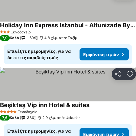
Holiday Inn Express Istanbul - Altunizade By Ihg
Εμφάνιση τιμών
Ξενοδοχείο
3 Αστέρια
7,9
Καλό
1.609
4.8 χλμ. από: Ταξίμ
Επιλέξτε ημερομηνίες, για να
Εμφάνιση τιμών
δείτε τις ακριβείς τιμές
Κοινοποί
Πρ
Beşiktaş Vip inn Hotel & suites
Εμφάνιση τιμών
Ξενοδοχείο
5 Αστέρια
7,6
Καλό
330
2.9 χλμ. από: Uskudar
Επιλέξτε ημερομηνίες, για να
Εμφάνιση τιμών