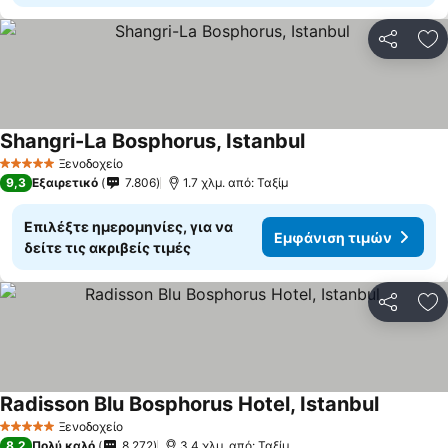
Κοινοποί
Πρ
Shangri-La Bosphorus, Istanbul
Εμφάνιση τιμών
Ξενοδοχείο
5 Αστέρια
9,3
Εξαιρετικό
7.806
1.7 χλμ. από: Ταξίμ
Επιλέξτε ημερομηνίες, για να
Εμφάνιση τιμών
δείτε τις ακριβείς τιμές
Κοινοποί
Πρ
Radisson Blu Bosphorus Hotel, Istanbul
Εμφάνισ
Ξενοδοχείο
5 Αστέρια
8,2
Πολύ καλό
8.272
3.4 χλμ. από: Ταξίμ