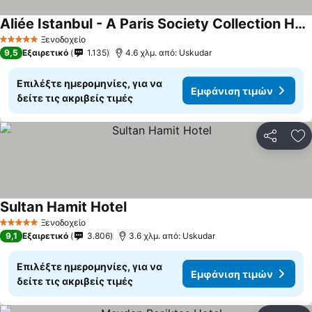
Aliée Istanbul - A Paris Society Collection Hotel
Εμφάνιση τιμών
Ξενοδοχείο
5 Αστέρια
9,5
Εξαιρετικό
1.135
4.6 χλμ. από: Uskudar
Επιλέξτε ημερομηνίες, για να
Εμφάνιση τιμών
δείτε τις ακριβείς τιμές
Κοινοποί
Πρ
Sultan Hamit Hotel
Εμφάνιση τιμών
Ξενοδοχείο
5 Αστέρια
9,1
Εξαιρετικό
3.806
3.6 χλμ. από: Uskudar
Επιλέξτε ημερομηνίες, για να
Εμφάνιση τιμών
δείτε τις ακριβείς τιμές