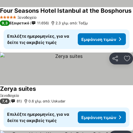
Four Seasons Hotel Istanbul at the Bosphorus
Ξενοδοχείο
5 Αστέρια
9,3
Εξαιρετικό
11.656
2.3 χλμ. από: Ταξίμ
Επιλέξτε ημερομηνίες, για να
Εμφάνιση τιμών
δείτε τις ακριβείς τιμές
Κοινοποί
Πρ
Zerya suites
Εμφάνιση τιμών
Ξενοδοχείο
7,4
81
0.6 χλμ. από: Uskudar
Επιλέξτε ημερομηνίες, για να
Εμφάνιση τιμών
δείτε τις ακριβείς τιμές