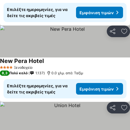
Επιλέξτε ημερομηνίες, για να
Εμφάνιση τιμών
δείτε τις ακριβείς τιμές
Κοινοποί
Πρ
New Pera Hotel
Εμφάνιση τιμών
Ξενοδοχείο
4 Αστέρια
8,3
Πολύ καλό
1.137
0.0 χλμ. από: Ταξίμ
Επιλέξτε ημερομηνίες, για να
Εμφάνιση τιμών
δείτε τις ακριβείς τιμές
Κοινοποί
Πρ