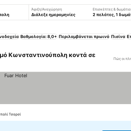
Άφιξη/Αναχώρηση
Επισκέπτες & δωμάτια
Διάλεξε ημερομηνίες
2 πελάτες, 1 δωμά
νοδοχεία
Βαθμολογία: 8,0+
Περιλαμβάνεται πρωινό
Πισίνα
Ε
σμό Κωνσταντινούπολη κοντά σε
Πώς οι πλ
απαλί Τσαρσί