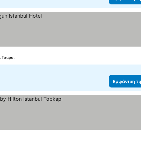
ί Τσαρσί
Εμφάνιση τ
φάνιση τιμών