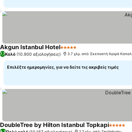
Akgun Istanbul Hotel
5 Αστέρια
Εμφάνιση τιμών
Καλό
(10.900 αξιολογήσεις)
7,7
3.7 χλμ. από: Σκεπαστή Αγορά Καπαλ
Επιλέξτε ημερομηνίες, για να δείτε τις ακριβείς τιμές
DoubleTree by Hilton Istanbul Topkapi
5 Αστέρια
Εμ
Πολύ καλό
(10.167 αξιολογήσεις)
8,3
2.2 χλμ. από: Zeytinburnu