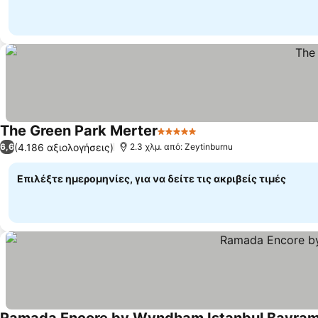
The Green Park Merter
5 Αστέρια
Εμφάνιση τιμών
(4.186 αξιολογήσεις)
6,6
2.3 χλμ. από: Zeytinburnu
Επιλέξτε ημερομηνίες, για να δείτε τις ακριβείς τιμές