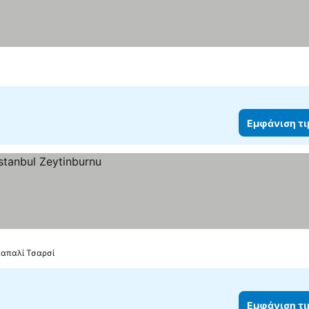
Εμφάνιση τ
Καπαλί Τσαρσί
Εμφάνιση τ