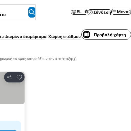
EL · €
Μενού
Σύνδεση
τιο
Προβολή χάρτη
πιπλωμένο διαμέρισμα
Χώρος στάθμευσης
Θέρετρο
Ημιδιατρ
ηρωμές σε εμάς επηρεάζουν την κατάταξη
Προσθήκη στα αγαπημένα
Κοινοποίηση