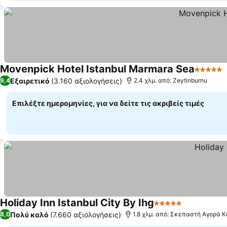
Movenpick Hotel Istanbul Marmara Sea
5 Αστέρ
Εξαιρετικό
(3.160 αξιολογήσεις)
9,4
2.4 χλμ. από: Zeytinburnu
Επιλέξτε ημερομηνίες, για να δείτε τις ακριβείς τιμές
Holiday Inn Istanbul City By Ihg
5 Αστέρια
Εμφάνιση 
Πολύ καλό
(7.660 αξιολογήσεις)
8,0
1.8 χλμ. από: Σκεπαστή Αγορά 