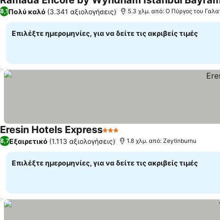
Ramada Encore by Wyndham Istanbul Bayra
Πολύ καλό
(3.341 αξιολογήσεις)
8,1
5.3 χλμ. από: Ο Πύργος του Γαλα
Επιλέξτε ημερομηνίες, για να δείτε τις ακριβείς τιμές
Eresin Hotels Express
3 Αστέρια
Εμφάνιση τιμών
Εξαιρετικό
(1.113 αξιολογήσεις)
8,7
1.8 χλμ. από: Zeytinburnu
Επιλέξτε ημερομηνίες, για να δείτε τις ακριβείς τιμές