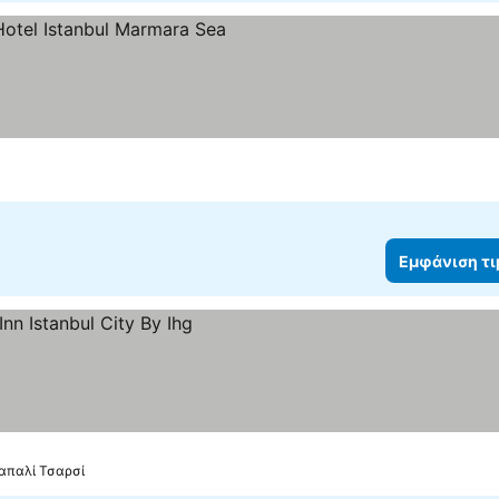
ια
Εμφάνιση τιμών
Εμφάνιση τ
τιμών
Καπαλί Τσαρσί