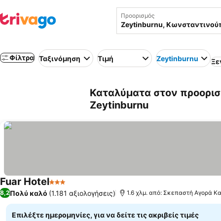
Προορισμός
Φίλτρα
Ταξινόμηση
Τιμή
Zeytinburnu
Ξε
Καταλύματα στον προορι
Zeytinburnu
Fuar Hotel
3 Αστέρια
Εμφάνιση τιμών
Πολύ καλό
(1.181 αξιολογήσεις)
8,2
1.6 χλμ. από: Σκεπαστή Αγορά Κ
Επιλέξτε ημερομηνίες, για να δείτε τις ακριβείς τιμές