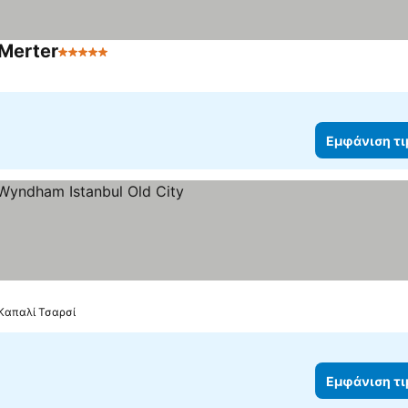
Merter
5 Αστέρια
Εμφάνιση τιμών
Εμφάνιση τ
ια
φάνιση τιμών
 Καπαλί Τσαρσί
Εμφάνιση τ