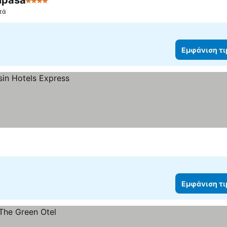
mpasa
4 Αστέρια
Εμφάνιση τιμών
τά
Εμφάνιση τ
Εμφάνιση τ