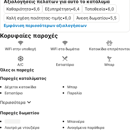
Αξιολογήσεις πελατών για αυτό το κατάλυμα
Καθαριότητα
•
6,6
Εξυπηρέτηση
•
6,4
Τοποθεσία
•
6,0
Καλή σχέση ποιότητας-τιμής
•
6,0
Άνεση δωματίου
•
5,5
Εμφάνιση περισσότερων αξιολογήσεων
Κορυφαίες παροχές
WiFi στην υποδοχή
WiFi στα δωμάτια
Κατοικίδια επιτρέπονται
A/C
Εστιατόριο
Μπαρ
Όλες οι παροχές
Παροχές καταλύματος
Δέχεται κατοικίδια
Μπαρ
Εστιατόριο
Παραλία
Περισσότερα
Παροχές δωματίου
Μπανιέρα
Λουτρό με ντουζιέρα
Ανοιγόμενα παράθυρα