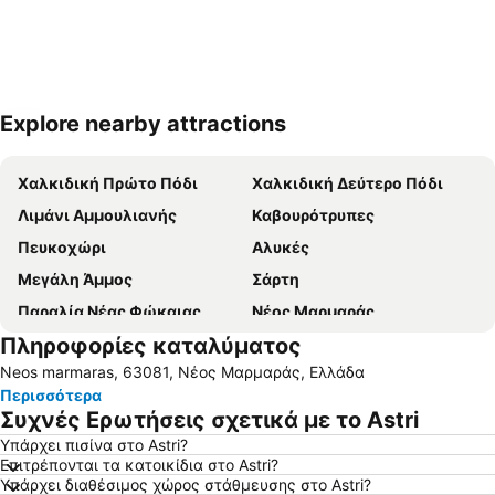
Explore nearby attractions
Ανάπτυξη χάρτη
Χαλκιδική Πρώτο Πόδι
Χαλκιδική Δεύτερο Πόδι
Λιμάνι Αμμουλιανής
Καβουρότρυπες
Πευκοχώρι
Αλυκές
Μεγάλη Άμμος
Σάρτη
Παραλία Νέας Φώκαιας
Νέος Μαρμαράς
Πληροφορίες καταλύματος
Κομίτσα
Νέα Ποτίδαια
Neos marmaras, 63081, Νέος Μαρμαράς, Ελλάδα
Νέα Ρόδα
Παραλία της Ουρανόπολης
Περισσότερα
Νικήτη
Λιμάνι Ιερισσού
Συχνές Ερωτήσεις σχετικά με το Astri
Τριστινίκα
Αγιος Γεώργιος
Υπάρχει πισίνα στο Astri?
Επιτρέπονται τα κατοικίδια στο Astri?
Πόρτο Καρράς 1
Πολύχρονο
Υπάρχει διαθέσιμος χώρος στάθμευσης στο Astri?