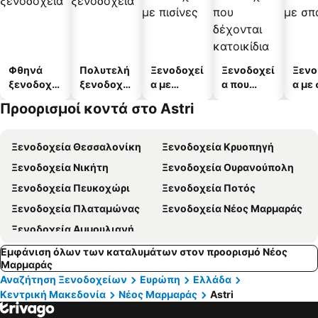
Φθηνά
Πολυτελή
Ξενοδοχεί
Ξενοδοχεί
Ξενο
ξενοδοχεί
ξενοδοχεί
α με
α που
α με
α
α
πισίνες
δέχονται
Προορισμοί κοντά στο Astri
κατοικίδι
α
Ξενοδοχεία Θεσσαλονίκη
Ξενοδοχεία Κρυοπηγή
Ξενοδοχεία Νικήτη
Ξενοδοχεία Ουρανούπολη
Ξενοδοχεία Πευκοχώρι
Ξενοδοχεία Ποτός
Ξενοδοχεία Πλαταμώνας
Ξενοδοχεία Νέος Μαρμαράς
Ξενοδοχεία Αμμουλιανή
Εμφάνιση όλων των καταλυμάτων στον προορισμό Νέος
Μαρμαράς
Αναζήτηση Ξενοδοχείων
Ευρώπη
Ελλάδα
Κεντρική Μακεδονία
Νέος Μαρμαράς
Astri