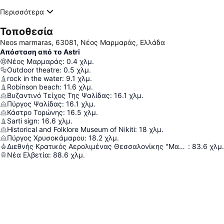
Περισσότερα
Τοποθεσία
Neos marmaras, 63081, Νέος Μαρμαράς, Ελλάδα
Απόσταση από το Astri
Νέος Μαρμαράς
:
0.4
χλμ.
Outdoor theatre
:
0.5
χλμ.
rock in the water
:
9.1
χλμ.
Robinson beach
:
11.6
χλμ.
Βυζαντινό Τείχος Της Ψαλίδας
:
16.1
χλμ.
Πύργος Ψαλίδας
:
16.1
χλμ.
Κάστρο Τορώνης
:
16.5
χλμ.
Sarti sign
:
16.6
χλμ.
Historical and Folklore Museum of Nikiti
:
18
χλμ.
Πύργος Χρυσοκάμαρου
:
18.2
χλμ.
Διεθνής Κρατικός Αερολιμένας Θεσσαλονίκης "Μακεδονία"
:
83.6
χλμ.
Νέα Ελβετία
:
88.6
χλμ.