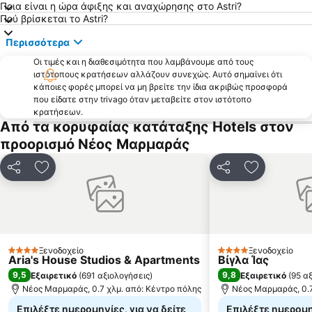
Καρύδι
Παραλία Καλογριάς
Ποια είναι η ώρα άφιξης και αναχώρησης στο Astri?
Πού βρίσκεται το Astri?
Καλλιθέα
Loutra
Περισσότερα
'Ορμος Παναγιάς
Λιμάνι Όρμος Παναγίας
Οι τιμές και η διαθεσιμότητα που λαμβάνουμε από τους
Ψακούδια
Σίβηρη
ιστότοπους κρατήσεων αλλάζουν συνεχώς. Αυτό σημαίνει ότι
Λιμάνι Πυργαδίκια
Χανιώτης
κάποιες φορές μπορεί να μη βρείτε την ίδια ακριβώς προσφορά
που είδατε στην trivago όταν μεταβείτε στον ιστότοπο
Τορώνη
Φούρκα
κρατήσεων.
Από τα κορυφαίας κατάταξης Hotels στον
Κακούδια
Ποσείδι
προορισμό Νέος Μαρμαράς
Ελαιώνας
Ξηροποτάμι
Μαρίνα Πόρτο Καρράς
Σάνη
Κοινοποίηση
Προσθήκη στα αγαπημένα
Κοινοποίηση
Προσθήκη 
Λιμάνι Τρυπητής
Νεα Σκιώνη
Κρυοπηγή
Καραγάτσια
αθυτος
Γερακινή
Παραδείσος
Λιβάρι
Ξενοδοχείο
Ξενοδοχείο
4 Αστέρια
4 Αστέρια
Aria's House Studios & Apartments
Βίγλα Ίας
Ουρανούπολη 3
Afytos
9,5
9,8
Εξαιρετικό
(
691 αξιολογήσεις
)
Εξαιρετικό
(
95 α
Παραδοσιακός οικισμός Νικήτης
Παραλία της Αφύτου
Νέος Μαρμαράς, 0.7 χλμ. από: Κέντρο πόλης
Νέος Μαρμαράς, 0.7
Επιλέξτε ημερομηνίες, για να δείτε
Επιλέξτε ημερομην