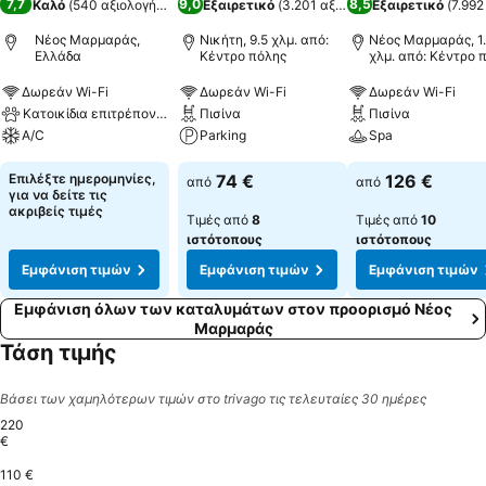
7,7
9,0
8,5
Καλό
(
540 αξιολογήσεις
)
Εξαιρετικό
(
3.201 αξιολογήσεις
Εξαιρετικό
)
(
7.992
Νέος Μαρμαράς,
Νικήτη, 9.5 χλμ. από:
Νέος Μαρμαράς, 1
Ελλάδα
Κέντρο πόλης
χλμ. από: Κέντρο 
Δωρεάν Wi-Fi
Δωρεάν Wi-Fi
Δωρεάν Wi-Fi
Κατοικίδια επιτρέπονται
Πισίνα
Πισίνα
A/C
Parking
Spa
Επιλέξτε ημερομηνίες,
74 €
126 €
από
από
για να δείτε τις
ακριβείς τιμές
Τιμές από
8
Τιμές από
10
ιστότοπους
ιστότοπους
Εμφάνιση τιμών
Εμφάνιση τιμών
Εμφάνιση τιμών
Εμφάνιση όλων των καταλυμάτων στον προορισμό Νέος
Μαρμαράς
Τάση τιμής
Βάσει των χαμηλότερων τιμών στο trivago τις τελευταίες 30 ημέρες
220
€
110 €
토요일, 8월 29
220 €