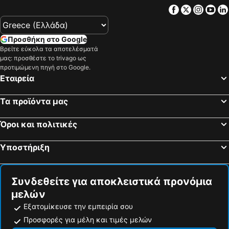
Facebook
Twitter
Insta
Yo
Προσθήκη στο Google
Βρείτε εύκολα τα αποτελέσματά
μας: προσθέστε το trivago ως
προτιμώμενη πηγή στο Google.
Εταιρεία
Τα προϊόντα μας
Όροι και πολιτικές
Υποστήριξη
Συνδεθείτε για αποκλειστικά προνόμια
μελών
Εξατομίκευσε την εμπειρία σου
Προσφορές για μέλη και τιμές μελών