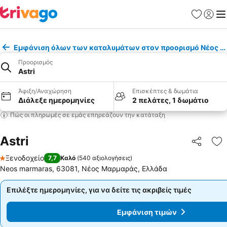
Αγαπημέν
Σύνδε
Με
Εμφάνιση όλων των καταλυμάτων στον προορισμό Νέος 
Προορισμός
Astri
Άφιξη/Αναχώρηση
Επισκέπτες & δωμάτια
Διάλεξε ημερομηνίες
2 πελάτες, 1 δωμάτιο
Πώς οι πληρωμές σε εμάς επηρεάζουν την κατάταξη
Astri
Κοινοποί
Πρ
Ξενοδοχείο
7,7
Καλό
(
540 αξιολογήσεις
)
1 Αστέρια
Neos marmaras, 63081, Νέος Μαρμαράς, Ελλάδα
Επιλέξτε ημερομηνίες, για να δείτε τις ακριβείς τιμές
Επιλέξτε ημερομηνίες, για να δείτε τις ακριβείς τιμές
Εμφάνιση τιμών
Εμφάνιση τιμών