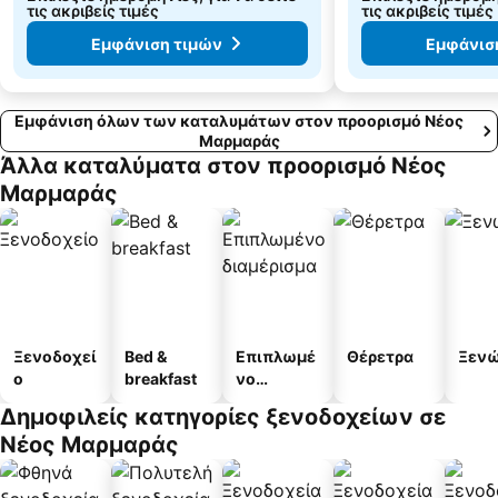
τις ακριβείς τιμές
τις ακριβείς τιμές
Εμφάνιση τιμών
Εμφάνισ
Εμφάνιση όλων των καταλυμάτων στον προορισμό Νέος
Μαρμαράς
Άλλα καταλύματα στον προορισμό Νέος
Μαρμαράς
Ξενοδοχεί
Bed &
Επιπλωμέ
Θέρετρα
Ξεν
ο
breakfast
νο
διαμέρισμ
Δημοφιλείς κατηγορίες ξενοδοχείων σε
α
Νέος Μαρμαράς