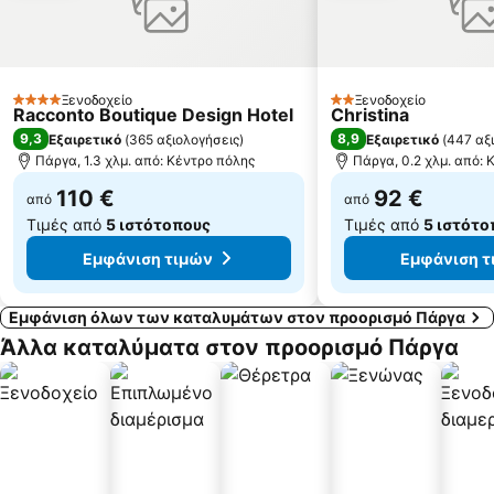
Πράπα Μάλι
Αρχαία Νικόπολη
Κερέντζα
Παραδοσιακός Οικισμός Σαγιάδας
Ζάβια
Μεσογγή
Ξενοδοχείο
Ξενοδοχείο
Μωραΐτικα
Σπιάτζα
4 Αστέρια
2 Αστέρια
Racconto Boutique Design Hotel
Christina
9,3
8,9
Εξαιρετικό
(
365 αξιολογήσεις
)
Εξαιρετικό
(
447 αξ
Πάργα, 1.3 χλμ. από: Κέντρο πόλης
Πάργα, 0.2 χλμ. από: 
110 €
92 €
από
από
Τιμές από
5 ιστότοπους
Τιμές από
5 ιστότο
Εμφάνιση τιμών
Εμφάνιση τ
Εμφάνιση όλων των καταλυμάτων στον προορισμό Πάργα
Άλλα καταλύματα στον προορισμό Πάργα