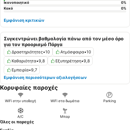
Ικανοποιητικό
0
%
Κακό
0
%
Εμφάνιση κριτικών
Συγκεντρώνει βαθμολογία πάνω από τον μέσο όρο
για τον προορισμό Πάργα
Δραστηριότητες
•
10
Ατμόσφαιρα
•
10
Καθαριότητα
•
9,8
Εξυπηρέτηση
•
9,8
Εμπειρία
•
9,7
Εμφάνιση περισσότερων αξιολογήσεων
Κορυφαίες παροχές
WiFi στην υποδοχή
WiFi στα δωμάτια
Parking
A/C
Μπαρ
Όλες οι παροχές