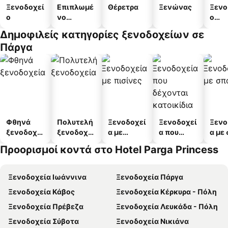
Ξενοδοχεί
Επιπλωμέ
Θέρετρα
Ξενώνας
Ξενο
ο
νο
ο
διαμέρισμ
διαμ
Δημοφιλείς κατηγορίες ξενοδοχείων σε
α
άτω
Πάργα
Φθηνά
Πολυτελή
Ξενοδοχεί
Ξενοδοχεί
Ξενο
ξενοδοχεί
ξενοδοχεί
α με
α που
α με
α
α
πισίνες
δέχονται
Προορισμοί κοντά στο Hotel Parga Princess
κατοικίδι
α
Ξενοδοχεία Ιωάννινα
Ξενοδοχεία Πάργα
Ξενοδοχεία Κάβος
Ξενοδοχεία Κέρκυρα - Πόλη
Ξενοδοχεία Πρέβεζα
Ξενοδοχεία Λευκάδα - Πόλη
Ξενοδοχεία Σύβοτα
Ξενοδοχεία Νικιάνα