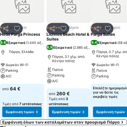
Ξενοδοχείο
Ξενοδοχείο
Ξενοδοχείο
3 Αστέρια
5 Αστέρια
4 Αστέρια
Κοινοποίηση
Προσθήκη στα αγαπημένα
Κοινοποίηση
Προσθήκη στα αγαπημένα
Κοινοποίηση
Προσθήκ
Hotel Parga Princess
Lichnos Beach Hotel &
Parga Suites
Suites
9,6
9,4
Εξαιρετικό
(
1.440 αξιολογήσεις
)
Εξαιρετικό
(
58 α
8,9
Εξαιρετικό
(
2.985 αξιολογήσεις
)
Πάργα, Ελλάδα
Πάργα, 0.7 χλμ. απ
Κέντρο πόλης
Πάργα, 3.1 χλμ. από:
Κέντρο πόλης
Δωρεάν Wi-Fi
Δωρεάν Wi-Fi
Πισίνα
Parking
Πισίνα
Parking
A/C
Parking
A/C
Εμφάνιση τιμών
Εμφάνιση τιμών
64 €
Επιλέξτε ημερομηνί
από
Εμφάνιση τιμών
για να δείτε τις
260 €
από
ακριβείς τιμές
Τιμές από
3
Τιμές από
7 ιστότοπους
ιστότοπους
Εμφάνιση τιμών
Εμφάνιση τιμών
Εμφάνιση τιμών
Εμφάνιση όλων των καταλυμάτων στον προορισμό Πάργα