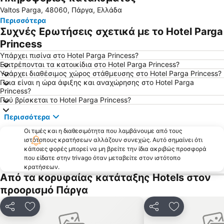
Valtos Parga, 48060, Πάργα, Ελλάδα
Σύβοτα
Βουτούμι
Περισσότερα
Αλωνάκι
Λιμάνι της Ηγουμενίτσας
Συχνές Ερωτήσεις σχετικά με το Hotel Parga
Παραλία Μπέλλα Βράκα
Αγία Παρασκευή
Princess
Λιμάνι του Γάιου
Καστροσυκιά
Υπάρχει πισίνα στο Hotel Parga Princess?
Επιτρέπονται τα κατοικίδια στο Hotel Parga Princess?
Κυανή Ακτή
Μικρή Άμμος
Υπάρχει διαθέσιμος χώρος στάθμευσης στο Hotel Parga Princess?
Ποια είναι η ώρα άφιξης και αναχώρησης στο Hotel Parga
Παραλία Πίσω Κρυονερίου
Μύτικας
Princess?
Παραλία Σαρακίνικο
Κανάλι
Πού βρίσκεται το Hotel Parga Princess?
Λιμένας Πάργας
Λυγιά
Περισσότερα
Ηγουμενίτσα
Yποθαλάσσια Σήραγγα Ακτίου - Πρέβεζας
Οι τιμές και η διαθεσιμότητα που λαμβάνουμε από τους
ιστότοπους κρατήσεων αλλάζουν συνεχώς. Αυτό σημαίνει ότι
Αρτολιθιά
Παραλία Κάβου
κάποιες φορές μπορεί να μη βρείτε την ίδια ακριβώς προσφορά
Μπενίτσες
Αρίλλας
που είδατε στην trivago όταν μεταβείτε στον ιστότοπο
κρατήσεων.
Ζέρη
Μέγα Ντράφι
Από τα κορυφαίας κατάταξης Hotels στον
Καραβοστάσι
Παραδοσιακός Οικισμός Γηρομερίου
προορισμό Πάργα
Κρυονέρι
ΚΤΕΛ Πάργας
Κοινοποίηση
Προσθήκη στα αγαπημένα
Κοινοποίηση
Προσθήκη στ
Λύχνος
Νησάκι Παναγιάς