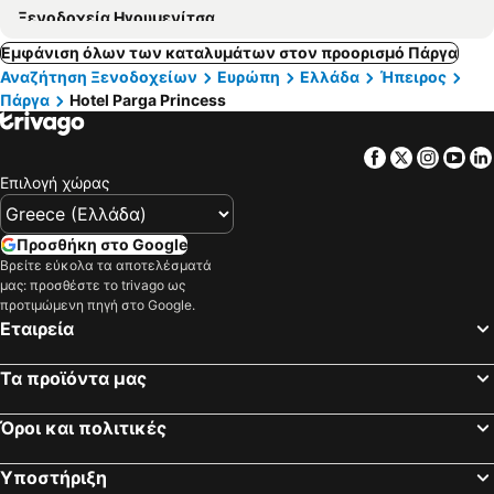
Ξενοδοχεία Ηγουμενίτσα
Εμφάνιση όλων των καταλυμάτων στον προορισμό Πάργα
Αναζήτηση Ξενοδοχείων
Ευρώπη
Ελλάδα
Ήπειρος
Πάργα
Hotel Parga Princess
Facebook
Twitter
Insta
Yo
Επιλογή χώρας
Προσθήκη στο Google
Βρείτε εύκολα τα αποτελέσματά
μας: προσθέστε το trivago ως
προτιμώμενη πηγή στο Google.
Εταιρεία
Τα προϊόντα μας
Όροι και πολιτικές
Υποστήριξη