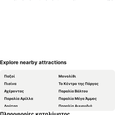
Explore nearby attractions
Ανάπτυξη χάρτη
Παξοί
Μονολίθι
Πισίνα
Το Κέντρο της Πάργας
Αχέροντας
Παραλία Βάλτου
Παραλία Αρίλλα
Παραλία Μέγα Άμμος
Λούτσα
Παραλία Αμμουδιά
Πληροφορίες καταλύματος
Κυανή Ακτή
Λιμένας Πρέβεζας