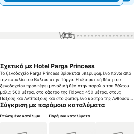
1 / 99
Σχετικά με Hotel Parga Princess
Το ξενοδοχείο Parga Princess βρίσκεται υπερυψωμένο πάνω από
την παραλία του Βάλτου στην Πάργα. Η εξαιρετική θέση του
ξενοδοχείου προσφέρει μοναδική θέα στην παραλία του Βάλτου
μόλις 500 μέτρα, στο κάστρο της Πάργας 450 μέτρα, στους
Παξούς και Αντίπαξους και στο φωτισμένο κάστρο της Ανθούσας
Σύγκριση με παρόμοια καταλύματα
με το εκπληκτικό ηλιοβασίλεμα. Η θέα αυτή, σε συνδυασμό με
την άψογη εξυπηρέτηση και τις υπηρεσίες, καθιστούν το Parga
Επιλεγμένο κατάλυμα
Παρόμοια καταλύματα
Princess μοναδικό στην κατηγορία του.