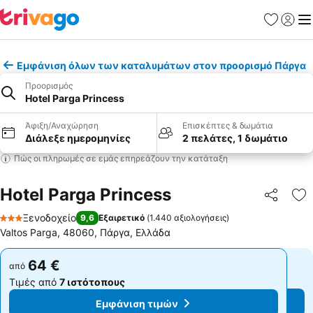
Αγαπημέν
Σύνδε
Με
Εμφάνιση όλων των καταλυμάτων στον προορισμό Πάργα
Προορισμός
Hotel Parga Princess
Άφιξη/Αναχώρηση
Επισκέπτες & δωμάτια
Διάλεξε ημερομηνίες
2 πελάτες, 1 δωμάτιο
Πώς οι πληρωμές σε εμάς επηρεάζουν την κατάταξη
Hotel Parga Princess
Κοινοποί
Πρ
Ξενοδοχείο
9,6
Εξαιρετικό
(
1.440 αξιολογήσεις
)
3 Αστέρια
Valtos Parga, 48060, Πάργα, Ελλάδα
64 €
64 €
από
από
Τιμές από
7 ιστότοπους
Τιμές από
7 ιστότοπους
Εμφάνιση τιμών
Εμφάνιση τιμών