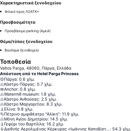
Χαρακτηριστικά ξενοδοχείου
Φιλικό προς ΛΟΑΤΚ+
Προσβασιμότητα
Προσβάσιμο parking (ΑμεΑ)
Θέμα/τύπος ξενοδοχείου
Boutique ξενοδοχείο
Τοποθεσία
Valtos Parga, 48060, Πάργα, Ελλάδα
Απόσταση από το Hotel Parga Princess
Πάργα
:
0.6
χλμ.
Κάστρο Πάργας
:
0.7
χλμ.
Anchor
:
0.8
χλμ.
Watermill museum
:
1.8
χλμ.
Κάστρο Ανθούσας
:
2.5
χλμ.
Κάστρο Μαργαριτίου
:
8.3
χλμ.
Ελίνα
:
9.8
χλμ.
Πέτρινο αμφιθέατρο "Αλίκη"
:
11.9
χλμ.
Μόνη Αγίου Δημητρίου
:
14.5
χλμ.
Γεφύρι του Βαρτίλλα
:
16.2
χλμ.
Διεθνής Αερολιμένας Κέρκυρας «Ιωάννης Καποδίστριας»
:
54.3
χλμ.