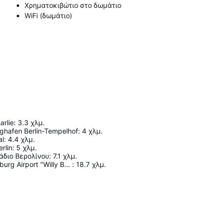
Χρηματοκιβώτιο στο δωμάτιο
WiFi (δωμάτιο)
arlie
:
3.3
χλμ.
ughafen Berlin-Tempelhof
:
4
χλμ.
al
:
4.4
χλμ.
rlin
:
5
χλμ.
άδιο Βερολίνου
:
7.1
χλμ.
Berlin Brandenburg Airport "Willy Brandt"
:
18.7
χλμ.