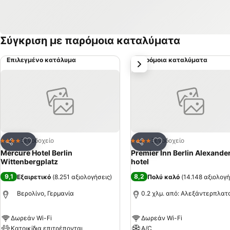
Σύγκριση με παρόμοια καταλύματα
Επιλεγμένο κατάλυμα
Παρόμοια καταλύματα
επόμενο
Προσθήκη στα αγαπημένα
Προσθήκη στα αγα
Ξενοδοχείο
Ξενοδοχείο
4 Αστέρια
4 Αστέρια
Κοινοποίηση
Κοινοποίηση
Mercure Hotel Berlin
Premier Inn Berlin Alexande
Wittenbergplatz
hotel
9,1
8,2
Εξαιρετικό
(
8.251 αξιολογήσεις
)
Πολύ καλό
(
14.148 αξιολογή
Βερολίνο, Γερμανία
0.2 χλμ. από: Αλεξάντερπλατ
Δωρεάν Wi-Fi
Δωρεάν Wi-Fi
Κατοικίδια επιτρέπονται
A/C