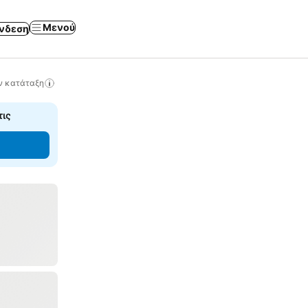
Μενού
νδεση
ν κατάταξη
τις