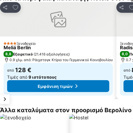
Προσθήκη στα αγαπημένα
Π
Κοινοποίηση
Κοινο
Ξενοδοχείο
Ξενοδο
4 Αστέρια
Meliá Berlin
Radis
8,8
8,0
Εξαιρετικό
(
21.416 αξιολογήσεις
)
Π
0.9 χλμ. από: Ράιχσταγκ Κτίριο του Γερμανικού Κοινοβουλίου
0.7
128 €
από
από
Τιμές από
9 ιστότοπους
Τιμέ
Εμφάνιση τιμών
Άλλα καταλύματα στον προορισμό Βερολίνο