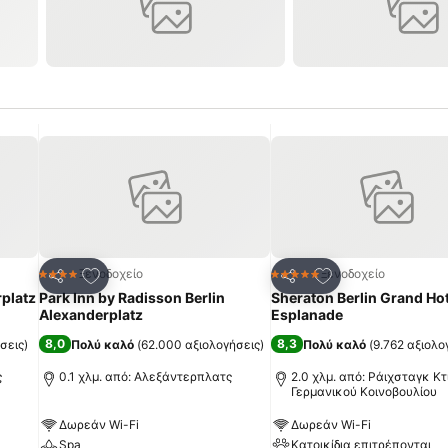
πημένα
Προσθήκη στα αγαπημένα
Προσθήκη στα α
Ξενοδοχείο
Ξενοδοχείο
4 Αστέρια
5 Αστέρια
Κοινοποίηση
Κοινοποίηση
rplatz
Park Inn by Radisson Berlin
Sheraton Berlin Grand Hot
Alexanderplatz
Esplanade
8,0
8,3
σεις
)
Πολύ καλό
(
62.000 αξιολογήσεις
)
Πολύ καλό
(
9.762 αξιολο
ς
0.1 χλμ. από: Αλεξάντερπλατς
2.0 χλμ. από: Ράιχσταγκ Κτ
Γερμανικού Κοινοβουλίου
Δωρεάν Wi-Fi
Δωρεάν Wi-Fi
Spa
Κατοικίδια επιτρέπονται