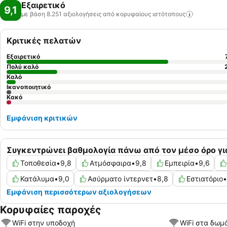
Εξαιρετικό
9,1
με βάση 8.251 αξιολογήσεις από κορυφαίους
ιστότοπους
Κριτικές πελατών
Εξαιρετικό
Πολύ καλό
Καλό
Ικανοποιητικό
Κακό
Εμφάνιση κριτικών
Συγκεντρώνει βαθμολογία πάνω από τον μέσο όρο γι
Τοποθεσία
•
9,8
Ατμόσφαιρα
•
9,8
Εμπειρία
•
9,6
Κατάλυμα
•
9,0
Ασύρματο ίντερνετ
•
8,8
Εστιατόριο
•
Εμφάνιση περισσότερων αξιολογήσεων
Κορυφαίες παροχές
WiFi στην υποδοχή
WiFi στα δωμ