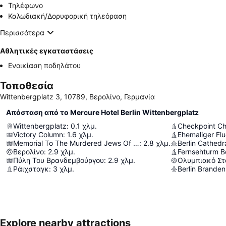
Τηλέφωνο
Καλωδιακή/Δορυφορική τηλεόραση
Περισσότερα
Αθλητικές εγκαταστάσεις
Ενοικίαση ποδηλάτου
Τοποθεσία
Wittenbergplatz 3, 10789, Βερολίνο, Γερμανία
Απόσταση από το Mercure Hotel Berlin Wittenbergplatz
Wittenbergplatz
:
0.1
χλμ.
Checkpoint Ch
Victory Column
:
1.6
χλμ.
Ehemaliger Fl
Memorial To The Murdered Jews Of Europe
:
2.8
χλμ.
Berlin Cathedr
Βερολίνο
:
2.9
χλμ.
Fernsehturm Be
Πύλη Του Βρανδεμβούργου
:
2.9
χλμ.
Ολυμπιακό Στ
Ράιχσταγκ
:
3
χλμ.
Explore nearby attractions