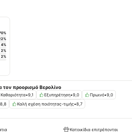
70
%
22
%
4
%
2
%
2
%
α τον προορισμό Βερολίνο
Καθαριότητα
•
9,1
Εξυπηρέτηση
•
9,0
Πρωινό
•
9,0
8,8
Καλή σχέση ποιότητας-τιμής
•
8,7
άτια
Κατοικίδια επιτρέπονται