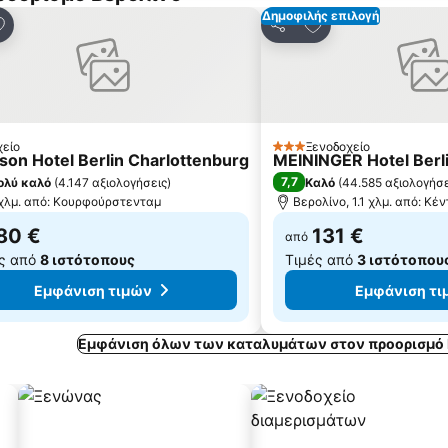
Δημοφιλής επιλογή
ροσθήκη στα αγαπημένα
Προσθήκη στα αγ
ποίηση
Κοινοποίηση
χείο
Ξενοδοχείο
3 Αστέρια
son Hotel Berlin Charlottenburg
MEININGER Hotel Berl
7,7
ολύ καλό
(
4.147 αξιολογήσεις
)
Καλό
(
44.585 αξιολογήσε
 χλμ. από: Κουρφούρστενταμ
Βερολίνο, 1.1 χλμ. από: Κέ
80 €
131 €
από
ς από
8 ιστότοπους
Τιμές από
3 ιστότοπου
Εμφάνιση τιμών
Εμφάνιση τι
Εμφάνιση όλων των καταλυμάτων στον προορισμό 