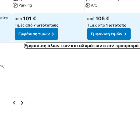
Parking
A/C
δείτε
101 €
105 €
από
από
Τιμές από
7 ιστότοπους
Τιμές από
1 ιστότοπο
Εμφάνιση τιμών
Εμφάνιση τιμών
Εμφάνιση όλων των καταλυμάτων στον προορισμό 
ρες