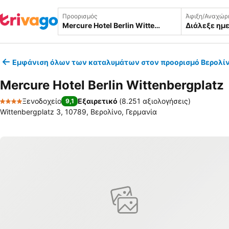
Προορισμός
Άφιξη/Αναχώρ
Διάλεξε ημ
Εμφάνιση όλων των καταλυμάτων στον προορισμό Βερολί
Mercure Hotel Berlin Wittenbergplatz
Ξενοδοχείο
Εξαιρετικό
(
8.251 αξιολογήσεις
)
9,1
4 Αστέρια
Wittenbergplatz 3, 10789, Βερολίνο, Γερμανία