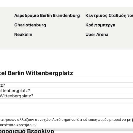
Ανάπτυξη χάρτη
Αεροδρόμιο Berlin Brandenburg
Κεντρικός Σταθμός του Β
Charlottenburg
Κρόιτσμπεργκ
Neukölln
Uber Arena
l Berlin Wittenbergplatz
tz?
ittenbergplatz?
Wittenbergplatz?
κρατήσεων αλλάζουν συνεχώς. Αυτό σημαίνει ότι κάποιες φορές μπορεί να μη 
ν ιστότοπο κρατήσεων.
ροορισμό Βερολίνο