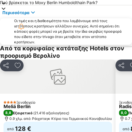
Πού βρίσκεται το Moxy Berlin Humboldthain Park?
Friedrichshain-Kreuzberg
Το Ανάκτορο Σαρλότενμπουργκ
Περισσότερα
Artemis
Sylvesterparty Brandenburger Tor
Οι τιμές και η διαθεσιμότητα που λαμβάνουμε από τους
WeihnachtsZauber Gendarmenmarkt
Fischerinsel
ιστότοπους κρατήσεων αλλάζουν συνεχώς. Αυτό σημαίνει ότι
Tiergarten
Wintergarten Variety Theater
κάποιες φορές μπορεί να μη βρείτε την ίδια ακριβώς προσφορά
που είδατε στην trivago όταν μεταβείτε στον ιστότοπο
Ζωολογικός Κήπος του Βερολίνου
Nollendorfplatz Metro Station
κρατήσεων.
Από τα κορυφαίας κατάταξης Hotels στον
Bülowstraße Metro Station
Fruit Logistica
προορισμό Βερολίνο
Zehlendorf
Treptow-Köpenick Borough
Dutch Quarter
Mauerpark
Κοινοποίηση
Προσθήκη στα αγαπημένα
Κοινο
Seestraße Metro Station
Το Νησί των Μουσείων
Europa-Center
U-Bahnhof Wittenbergplatz
Wittenbergplatz
East-Side-Gallery
Charlottenburg-Wilmersdorf
Alt-Mariendorf Metro Station
Ξενοδοχείο
Ξενοδο
4 Αστέρια
Meliá Berlin
Radis
8,8
8,0
Εξαιρετικό
(
21.416 αξιολογήσεις
)
Π
0.9 χλμ. από: Ράιχσταγκ Κτίριο του Γερμανικού Κοινοβουλίου
0.7
128 €
από
από