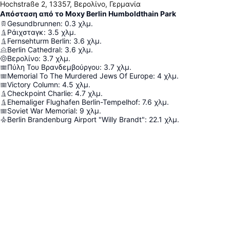
Hochstraße 2, 13357, Βερολίνο, Γερμανία
Απόσταση από το Moxy Berlin Humboldthain Park
Gesundbrunnen
:
0.3
χλμ.
Ράιχσταγκ
:
3.5
χλμ.
Fernsehturm Berlin
:
3.6
χλμ.
Berlin Cathedral
:
3.6
χλμ.
Βερολίνο
:
3.7
χλμ.
Πύλη Του Βρανδεμβούργου
:
3.7
χλμ.
Memorial To The Murdered Jews Of Europe
:
4
χλμ.
Victory Column
:
4.5
χλμ.
Checkpoint Charlie
:
4.7
χλμ.
Ehemaliger Flughafen Berlin-Tempelhof
:
7.6
χλμ.
Soviet War Memorial
:
9
χλμ.
Berlin Brandenburg Airport "Willy Brandt"
:
22.1
χλμ.