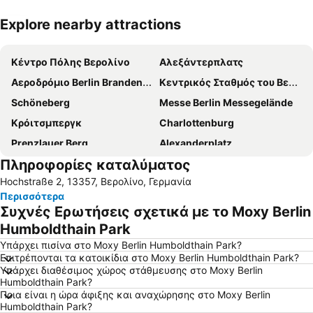
Explore nearby attractions
Ανάπτυξη χάρτη
Κέντρο Πόλης Βερολίνο
Αλεξάντερπλατς
Αεροδρόμιο Berlin Brandenburg
Κεντρικός Σταθμός του Βερολίνου
Schöneberg
Messe Berlin Messegelände
Κρόιτσμπεργκ
Charlottenburg
Prenzlauer Berg
Alexanderplatz
Πληροφορίες καταλύματος
Neukölln
Uber Arena
Hochstraße 2, 13357, Βερολίνο, Γερμανία
ILA - International Aerospace Exhibition Berlin-Brandenburg
Zωολογικός Κήπος- Eνυδρείο του Βερολίνου
Περισσότερα
Friedrichshain
Lichtenberg
Συχνές Ερωτήσεις σχετικά με το Moxy Berlin
ITB - Berlin
Η Πύλη του Βραδεμβούργου
Humboldthain Park
Κουρφούρστενταμ
Ολυμπιακό στάδιο του Βερολίνου
Υπάρχει πισίνα στο Moxy Berlin Humboldthain Park?
Επιτρέπονται τα κατοικίδια στο Moxy Berlin Humboldthain Park?
Alexanderplatz Metro Station
Η Πλατεία Πότσνταμ
Υπάρχει διαθέσιμος χώρος στάθμευσης στο Moxy Berlin
Humboldthain Park?
ΚαΝτεΒε
Venus
Ποια είναι η ώρα άφιξης και αναχώρησης στο Moxy Berlin
Hauptbahnhof Metro Station
Berlin-Marathon
Humboldthain Park?