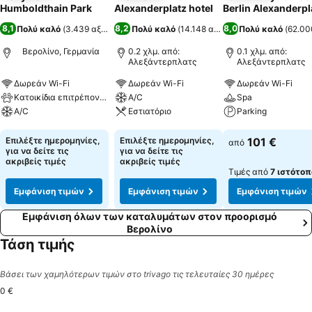
Humboldthain Park
Alexanderplatz hotel
Berlin Alexanderpl
8,1
8,2
8,0
Πολύ καλό
(
3.439 αξιολογήσεις
Πολύ καλό
)
(
14.148 αξιολογήσεις
Πολύ καλό
)
(
62.00
Βερολίνο, Γερμανία
0.2 χλμ. από:
0.1 χλμ. από:
Αλεξάντερπλατς
Αλεξάντερπλατς
Δωρεάν Wi-Fi
Δωρεάν Wi-Fi
Δωρεάν Wi-Fi
Κατοικίδια επιτρέπονται
A/C
Spa
A/C
Εστιατόριο
Parking
Εμφάνιση τιμών
Εμφάνιση τιμών
Εμφάνιση τιμών
Επιλέξτε ημερομηνίες,
Επιλέξτε ημερομηνίες,
101 €
από
για να δείτε τις
για να δείτε τις
ακριβείς τιμές
ακριβείς τιμές
Τιμές από
7 ιστότοπ
Εμφάνιση τιμών
Εμφάνιση τιμών
Εμφάνιση τιμών
Εμφάνιση όλων των καταλυμάτων στον προορισμό
Βερολίνο
Τάση τιμής
Βάσει των χαμηλότερων τιμών στο trivago τις τελευταίες 30 ημέρες
0 €