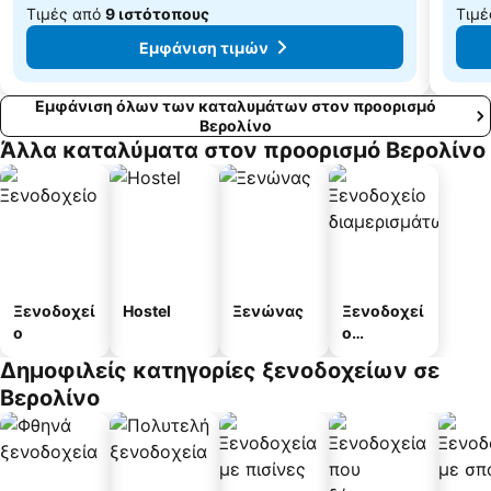
Τιμές από
9 ιστότοπους
Τιμέ
Εμφάνιση τιμών
Εμφάνιση όλων των καταλυμάτων στον προορισμό
Βερολίνο
Άλλα καταλύματα στον προορισμό Βερολίνο
Ξενοδοχεί
Hostel
Ξενώνας
Ξενοδοχεί
ο
ο
διαμερισμ
Δημοφιλείς κατηγορίες ξενοδοχείων σε
άτων
Βερολίνο