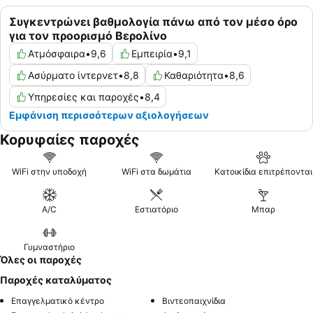
Συγκεντρώνει βαθμολογία πάνω από τον μέσο όρο
για τον προορισμό Βερολίνο
Ατμόσφαιρα
•
9,6
Εμπειρία
•
9,1
Ασύρματο ίντερνετ
•
8,8
Καθαριότητα
•
8,6
Υπηρεσίες και παροχές
•
8,4
Εμφάνιση περισσότερων αξιολογήσεων
Κορυφαίες παροχές
WiFi στην υποδοχή
WiFi στα δωμάτια
Κατοικίδια επιτρέπονται
A/C
Εστιατόριο
Μπαρ
Γυμναστήριο
Όλες οι παροχές
Παροχές καταλύματος
Επαγγελματικό κέντρο
Βιντεοπαιχνίδια