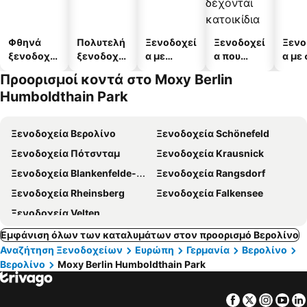
Φθηνά
Πολυτελή
Ξενοδοχεί
Ξενοδοχεί
Ξενο
ξενοδοχεί
ξενοδοχεί
α με
α που
α με
α
α
πισίνες
δέχονται
Προορισμοί κοντά στο Moxy Berlin
κατοικίδι
Humboldthain Park
α
Ξενοδοχεία Βερολίνο
Ξενοδοχεία Schönefeld
Ξενοδοχεία Πότσνταμ
Ξενοδοχεία Krausnick
Ξενοδοχεία Blankenfelde-Mahlow
Ξενοδοχεία Rangsdorf
Ξενοδοχεία Rheinsberg
Ξενοδοχεία Falkensee
Ξενοδοχεία Velten
Εμφάνιση όλων των καταλυμάτων στον προορισμό Βερολίνο
Αναζήτηση Ξενοδοχείων
Ευρώπη
Γερμανία
Βερολίνο
Βερολίνο
Moxy Berlin Humboldthain Park
Facebook
Twitter
Insta
Yo