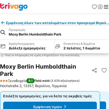
Αγαπημέν
Σύνδε
Με
Εμφάνιση όλων των καταλυμάτων στον προορισμό Βερολί
Προορισμός
Moxy Berlin Humboldthain Park
Άφιξη/Αναχώρηση
Επισκέπτες & δωμάτια
Διάλεξε ημερομηνίες
2 πελάτες, 1 δωμάτιο
Πώς οι πληρωμές σε εμάς επηρεάζουν την κατάταξη
Moxy Berlin Humboldthain
Park
Κοινοποί
Πρ
Ξενοδοχείο
8,1
Πολύ καλό
(
3.439 αξιολογήσεις
)
3 Αστέρια
Hochstraße 2, 13357, Βερολίνο, Γερμανία
Επιλέξτε ημερομηνίες, για να δείτε τις ακριβείς τιμές
Επιλέξτε ημερομηνίες, για να δείτε τις ακριβείς τιμές
Εμφάνιση τιμών
Εμφάνιση τιμών