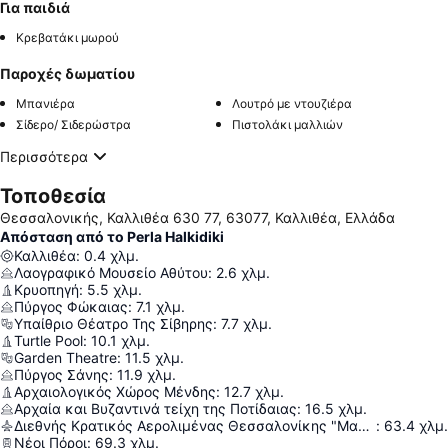
Για παιδιά
Κρεβατάκι μωρού
Παροχές δωματίου
Μπανιέρα
Λουτρό με ντουζιέρα
Σίδερο/ Σιδερώστρα
Πιστολάκι μαλλιών
Περισσότερα
Τοποθεσία
Θεσσαλονικής, Καλλιθέα 630 77, 63077, Καλλιθέα, Ελλάδα
Απόσταση από το Perla Halkidiki
Καλλιθέα
:
0.4
χλμ.
Λαογραφικό Μουσείο Αθύτου
:
2.6
χλμ.
Κρυοπηγή
:
5.5
χλμ.
Πύργος Φώκαιας
:
7.1
χλμ.
Υπαίθριο Θέατρο Της Σίβηρης
:
7.7
χλμ.
Turtle Pool
:
10.1
χλμ.
Garden Theatre
:
11.5
χλμ.
Πύργος Σάνης
:
11.9
χλμ.
Αρχαιολογικός Χώρος Μένδης
:
12.7
χλμ.
Αρχαία και Βυζαντινά τείχη της Ποτίδαιας
:
16.5
χλμ.
Διεθνής Κρατικός Αερολιμένας Θεσσαλονίκης "Μακεδονία"
:
63.4
χλμ.
Νέοι Πόροι
:
69.3
χλμ.