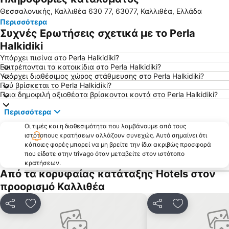
Θεσσαλονικής, Καλλιθέα 630 77, 63077, Καλλιθέα, Ελλάδα
Τριστινίκα
Αγιος Γεώργιος
Περισσότερα
Πόρτο Καρράς 1
Πολύχρονο
Συχνές Ερωτήσεις σχετικά με το Perla
Καρύδι
Παραλία Καλογριάς
Halkidiki
Καλλιθέα
Loutra
Υπάρχει πισίνα στο Perla Halkidiki?
Επιτρέπονται τα κατοικίδια στο Perla Halkidiki?
'Ορμος Παναγιάς
Λιμάνι Όρμος Παναγίας
Υπάρχει διαθέσιμος χώρος στάθμευσης στο Perla Halkidiki?
Πού βρίσκεται το Perla Halkidiki?
Ψακούδια
Νέα Πλάγια
Ποια δημοφιλή αξιοθέατα βρίσκονται κοντά στο Perla Halkidiki?
Σίβηρη
Λιμάνι Πυργαδίκια
Περισσότερα
Χανιώτης
Τορώνη
Οι τιμές και η διαθεσιμότητα που λαμβάνουμε από τους
Φούρκα
Ποσείδι
ιστότοπους κρατήσεων αλλάζουν συνεχώς. Αυτό σημαίνει ότι
κάποιες φορές μπορεί να μη βρείτε την ίδια ακριβώς προσφορά
Ελαιώνας
Μαρίνα Πόρτο Καρράς
που είδατε στην trivago όταν μεταβείτε στον ιστότοπο
Σάνη
Νεα Σκιώνη
κρατήσεων.
Από τα κορυφαίας κατάταξης Hotels στον
Κρυοπηγή
Καραγάτσια
προορισμό Καλλιθέα
αθυτος
Γερακινή
Παραδείσος
Λιβάρι
Κοινοποίηση
Προσθήκη στα αγαπημένα
Κοινοποίηση
Προσθήκη στ
Afytos
Παραδοσιακός οικισμός Νικήτης