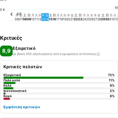
日, 8月 23
191 €
月, 8月 24
162 €
水, 8月 26
161 €
木, 8月 27
161 €
火, 8月 25
157 €
9
日, 8
115 €
月,
116
火
1
0 €
8月
木, 8月 06
Δε διατίθεται τιμή για αυτήν την ημερομηνία
金, 8月 07
Δε διατίθεται τιμή για αυτήν την ημερομηνία
土, 8月 08
Δε διατίθεται τιμή για αυτήν την ημερομηνία
日, 8月 09
Δε διατίθεται τιμή για αυτήν την ημερομηνία
月, 8月 10
Δε διατίθεται τιμή για αυτήν την ημερομην
火, 8月 11
Δε διατίθεται τιμή για αυτήν την ημερομ
水, 8月 12
Δε διατίθεται τιμή για αυτήν την ημερ
木, 8月 13
Δε διατίθεται τιμή για αυτήν την ημε
金, 8月 14
Δε διατίθεται τιμή για αυτήν την η
土, 8月 15
Δε διατίθεται τιμή για αυτήν την
日, 8月 16
Δε διατίθεται τιμή για αυτήν τ
月, 8月 17
Δε διατίθεται τιμή για αυτήν 
火, 8月 18
Δε διατίθεται τιμή για αυτή
水, 8月 19
Δε διατίθεται τιμή για αυ
木, 8月 20
Δε διατίθεται τιμή για α
金, 8月 21
Δε διατίθεται τιμή για
土, 8月 22
Δε διατίθεται τιμή γ
金, 8月 2
Δε διατίθ
土, 8月 
Δε διατ
木
金
土
日
月
火
水
木
金
土
日
月
火
水
木
金
土
日
月
火
水
木
金
土
日
月
火
06
07
08
09
10
11
12
13
14
15
16
17
18
19
20
21
22
23
24
25
26
27
28
29
30
31
01
Κριτικές
Εξαιρετικό
8,9
με βάση 450 αξιολογήσεις από κορυφαίους
ιστότοπους
Κριτικές πελατών
Εξαιρετικό
72
%
Πολύ καλό
11
%
Καλό
9
%
Ικανοποιητικό
2
%
Κακό
6
%
Εμφάνιση κριτικών