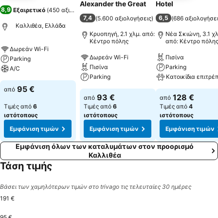
Alexander the Great
Hotel
8,9
Εξαιρετικό
(
450 αξιολογήσεις
)
7,4
6,5
(
5.600 αξιολογήσεις
)
(
686 αξιολογήσε
Καλλιθέα, Ελλάδα
Κρυοπηγή, 2.1 χλμ. από:
Νέα Σκιώνη, 3.1 χλ
Κέντρο πόλης
από: Κέντρο πόλη
Δωρεάν Wi-Fi
Δωρεάν Wi-Fi
Πισίνα
Parking
Πισίνα
Parking
A/C
Parking
Κατοικίδια επιτρέ
95 €
από
93 €
128 €
από
από
Τιμές από
6
Τιμές από
6
Τιμές από
4
ιστότοπους
ιστότοπους
ιστότοπους
Εμφάνιση τιμών
Εμφάνιση τιμών
Εμφάνιση τιμών
Εμφάνιση όλων των καταλυμάτων στον προορισμό
Καλλιθέα
Τάση τιμής
Βάσει των χαμηλότερων τιμών στο trivago τις τελευταίες 30 ημέρες
191 €
95 €