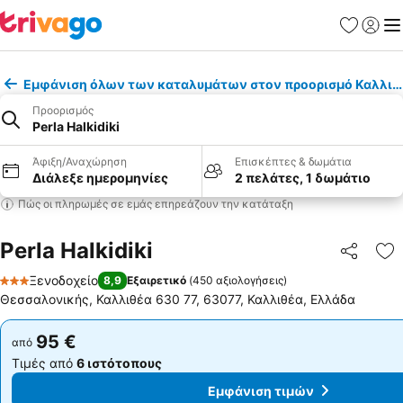
Αγαπημέν
Σύνδε
Με
Εμφάνιση όλων των καταλυμάτων στον προορισμό Καλλιθ
Προορισμός
Perla Halkidiki
Άφιξη/Αναχώρηση
Επισκέπτες & δωμάτια
Διάλεξε ημερομηνίες
2 πελάτες, 1 δωμάτιο
Πώς οι πληρωμές σε εμάς επηρεάζουν την κατάταξη
Perla Halkidiki
Κοινοποί
Πρ
Ξενοδοχείο
8,9
Εξαιρετικό
(
450 αξιολογήσεις
)
3 Αστέρια
Θεσσαλονικής, Καλλιθέα 630 77, 63077, Καλλιθέα, Ελλάδα
95 €
95 €
από
από
Τιμές από
6 ιστότοπους
Τιμές από
6 ιστότοπους
Εμφάνιση τιμών
Εμφάνιση τιμών