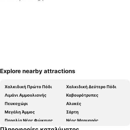
Explore nearby attractions
Ανάπτυξη χάρτη
Χαλκιδική Πρώτο Πόδι
Χαλκιδική Δεύτερο Πόδι
Λιμάνι Αμμουλιανής
Καβουρότρυπες
Πευκοχώρι
Αλυκές
Μεγάλη Άμμος
Σάρτη
Παραλία Νέας Φώκαιας
Νέος Μαρμαράς
Πληροφορίες καταλύματος
Νέα Ποτίδαια
Νικήτη