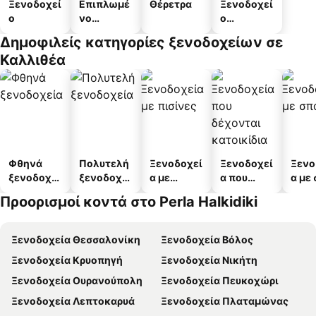
Ξενοδοχεί
Επιπλωμέ
Θέρετρα
Ξενοδοχεί
ο
νο
ο
διαμέρισμ
διαμερισμ
Δημοφιλείς κατηγορίες ξενοδοχείων σε
α
άτων
Καλλιθέα
Φθηνά
Πολυτελή
Ξενοδοχεί
Ξενοδοχεί
Ξενο
ξενοδοχεί
ξενοδοχεί
α με
α που
α με
α
α
πισίνες
δέχονται
Προορισμοί κοντά στο Perla Halkidiki
κατοικίδι
α
Ξενοδοχεία Θεσσαλονίκη
Ξενοδοχεία Βόλος
Ξενοδοχεία Κρυοπηγή
Ξενοδοχεία Νικήτη
Ξενοδοχεία Ουρανούπολη
Ξενοδοχεία Πευκοχώρι
Ξενοδοχεία Λεπτοκαρυά
Ξενοδοχεία Πλαταμώνας