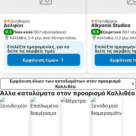
Παραλία της Αφύτου
Δεβελίκι
Λαγόμανδρα
Λιμάνι του Πόρτο Κουφό
Ποτίδαια
Καλαμίτσι
Ξενοδοχείο
Ξενοδοχείο
2 Αστέρια
2 Αστέρια
Δελφίνι
Alkyonis Studios
Πλατανίτσι
Ελάνη
8,3
9,6
Πολύ καλό
(
507 αξιολογήσεις
)
Εξαιρετικό
(
507 αξ
Καλλιθέα, 0.4 χλμ. από: Κέντρο πόλης
Καλλιθέα, 0.2 χλμ. απ
Επιλέξτε ημερομηνίες, για να
Επιλέξτε ημερομηνί
δείτε τις ακριβείς τιμές
δείτε τις ακριβείς τ
Εμφάνιση τιμών
Εμφάνιση τ
Εμφάνιση όλων των καταλυμάτων στον προορισμό
Καλλιθέα
Άλλα καταλύματα στον προορισμό Καλλιθέα