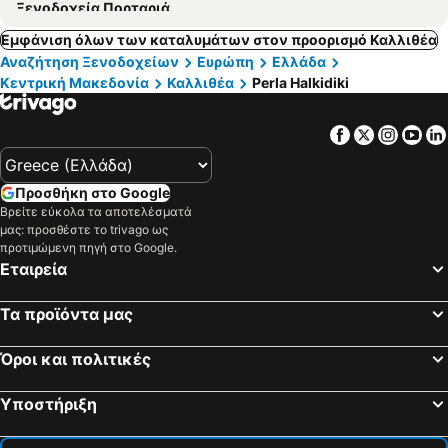
Ξενοδοχεία Πορταριά
Εμφάνιση όλων των καταλυμάτων στον προορισμό Καλλιθέα
Αναζήτηση Ξενοδοχείων
Ευρώπη
Ελλάδα
Κεντρική Μακεδονία
Καλλιθέα
Perla Halkidiki
Facebook
Twitter
Insta
Yo
Προσθήκη στο Google
Βρείτε εύκολα τα αποτελέσματά
μας: προσθέστε το trivago ως
προτιμώμενη πηγή στο Google.
Εταιρεία
Τα προϊόντα μας
Όροι και πολιτικές
Υποστήριξη