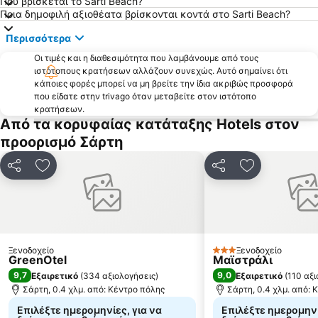
Loutra
'Ορμος Παναγιάς
Πού βρίσκεται το Sarti Beach?
Ποια δημοφιλή αξιοθέατα βρίσκονται κοντά στο Sarti Beach?
Λιμάνι Όρμος Παναγίας
Ψακούδια
Περισσότερα
Λιμάνι Πυργαδίκια
Χανιώτης
Οι τιμές και η διαθεσιμότητα που λαμβάνουμε από τους
Τορώνη
Κακούδια
ιστότοπους κρατήσεων αλλάζουν συνεχώς. Αυτό σημαίνει ότι
Ξηροποτάμι
Μαρίνα Πόρτο Καρράς
κάποιες φορές μπορεί να μη βρείτε την ίδια ακριβώς προσφορά
που είδατε στην trivago όταν μεταβείτε στον ιστότοπο
Λιμάνι Τρυπητής
Νεα Σκιώνη
κρατήσεων.
Από τα κορυφαίας κατάταξης Hotels στον
Κρυοπηγή
Καραγάτσια
προορισμό Σάρτη
αθυτος
Παραδείσος
Λιβάρι
Ουρανούπολη 3
Κοινοποίηση
Προσθήκη στα αγαπημένα
Κοινοποίηση
Προσθήκη στ
Afytos
Παραδοσιακός οικισμός Νικήτης
Δεβελίκι
Παραλία της Αφύτου
Ιερά Μονή Ζωγράφου
Λαγόμανδρα
Λιμάνι του Πόρτο Κουφό
Camping Ierissos
Ξενοδοχείο
Ξενοδοχείο
3 Αστέρια
GreenOtel
Μαϊστράλι
Δημοτική 1 - Κάμπινγκ Ιερισσός
Καλαμίτσι
9,7
9,0
Εξαιρετικό
(
334 αξιολογήσεις
)
Εξαιρετικό
(
110 αξι
Πλατανίτσι
Στρατώνι
Σάρτη, 0.4 χλμ. από: Κέντρο πόλης
Σάρτη, 0.4 χλμ. από: 
Επιλέξτε ημερομηνίες, για να
Επιλέξτε ημερομηνί