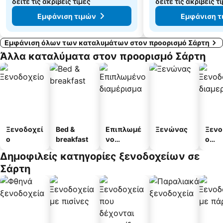
δείτε τις ακριβείς τιμές
δείτε τις ακριβείς τ
Εμφάνιση τιμών
Εμφάνιση τ
Εμφάνιση όλων των καταλυμάτων στον προορισμό Σάρτη
Άλλα καταλύματα στον προορισμό Σάρτη
Ξενοδοχεί
Bed &
Επιπλωμέ
Ξενώνας
Ξενο
ο
breakfast
νο
ο
διαμέρισμ
διαμ
Δημοφιλείς κατηγορίες ξενοδοχείων σε
α
άτω
Σάρτη