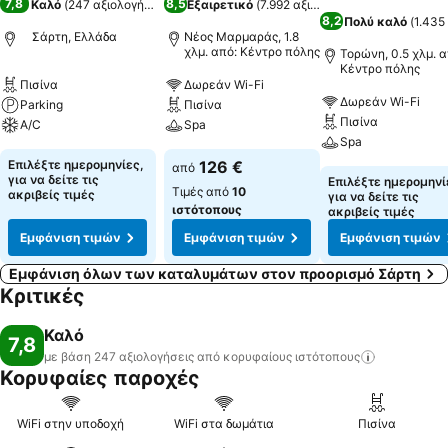
7,8
8,5
Καλό
(
247 αξιολογήσεις
)
Εξαιρετικό
(
7.992 αξιολογήσεις
)
8,2
Πολύ καλό
(
1.435
Σάρτη, Ελλάδα
Νέος Μαρμαράς, 1.8
χλμ. από: Κέντρο πόλης
Τορώνη, 0.5 χλμ. α
Κέντρο πόλης
Πισίνα
Δωρεάν Wi-Fi
Δωρεάν Wi-Fi
Parking
Πισίνα
Πισίνα
A/C
Spa
Spa
Επιλέξτε ημερομηνίες,
126 €
από
για να δείτε τις
Επιλέξτε ημερομηνί
Τιμές από
10
ακριβείς τιμές
για να δείτε τις
ιστότοπους
ακριβείς τιμές
Εμφάνιση τιμών
Εμφάνιση τιμών
Εμφάνιση τιμών
Εμφάνιση όλων των καταλυμάτων στον προορισμό Σάρτη
Κριτικές
Καλό
7,8
με βάση 247 αξιολογήσεις από κορυφαίους
ιστότοπους
Κορυφαίες παροχές
WiFi στην υποδοχή
WiFi στα δωμάτια
Πισίνα