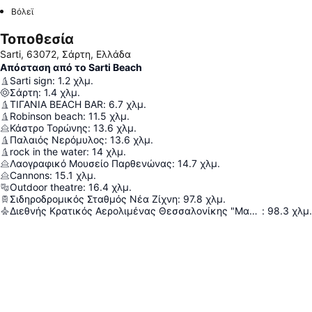
Βόλεϊ
Τοποθεσία
Sarti, 63072, Σάρτη, Ελλάδα
Απόσταση από το Sarti Beach
Sarti sign
:
1.2
χλμ.
Σάρτη
:
1.4
χλμ.
ΤΙΓΑΝΙΑ BEACH BAR
:
6.7
χλμ.
Robinson beach
:
11.5
χλμ.
Κάστρο Τορώνης
:
13.6
χλμ.
Παλαιός Νερόμυλος
:
13.6
χλμ.
rock in the water
:
14
χλμ.
Λαογραφικό Μουσείο Παρθενώνας
:
14.7
χλμ.
Cannons
:
15.1
χλμ.
Outdoor theatre
:
16.4
χλμ.
Σιδηροδρομικός Σταθμός Νέα Ζίχνη
:
97.8
χλμ.
Διεθνής Κρατικός Αερολιμένας Θεσσαλονίκης "Μακεδονία"
:
98.3
χλμ.