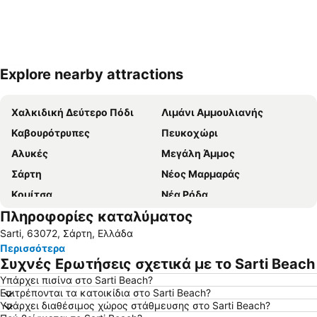
Explore nearby attractions
Ανάπτυξη χάρτη
Χαλκιδική Δεύτερο Πόδι
Λιμάνι Αμμουλιανής
Καβουρότρυπες
Πευκοχώρι
Αλυκές
Μεγάλη Άμμος
Σάρτη
Νέος Μαρμαράς
Κομίτσα
Νέα Ρόδα
Πληροφορίες καταλύματος
Παραλία της Ουρανόπολης
Νικήτη
Sarti, 63072, Σάρτη, Ελλάδα
Λιμάνι Ιερισσού
Τριστινίκα
Περισσότερα
Αγιος Γεώργιος
Πόρτο Καρράς 1
Συχνές Ερωτήσεις σχετικά με το Sarti Beach
Πολύχρονο
Καρύδι
Υπάρχει πισίνα στο Sarti Beach?
Επιτρέπονται τα κατοικίδια στο Sarti Beach?
Παραλία Καλογριάς
Καλλιθέα
Υπάρχει διαθέσιμος χώρος στάθμευσης στο Sarti Beach?