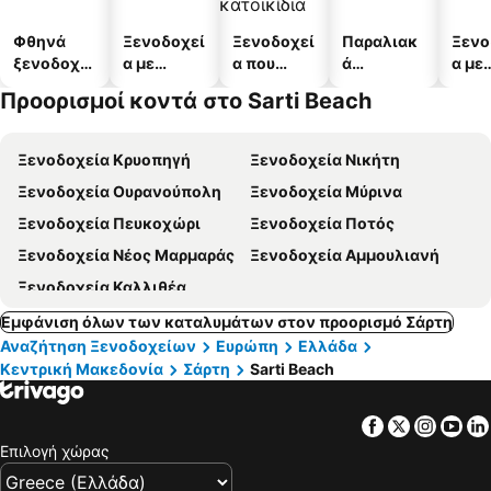
Φθηνά
Ξενοδοχεί
Ξενοδοχεί
Παραλιακ
Ξενο
ξενοδοχεί
α με
α που
ά
α με
α
πισίνες
δέχονται
ξενοδοχεί
πάρκ
Προορισμοί κοντά στο Sarti Beach
κατοικίδι
α
α
Ξενοδοχεία Κρυοπηγή
Ξενοδοχεία Νικήτη
Ξενοδοχεία Ουρανούπολη
Ξενοδοχεία Μύρινα
Ξενοδοχεία Πευκοχώρι
Ξενοδοχεία Ποτός
Ξενοδοχεία Νέος Μαρμαράς
Ξενοδοχεία Αμμουλιανή
Ξενοδοχεία Καλλιθέα
Εμφάνιση όλων των καταλυμάτων στον προορισμό Σάρτη
Αναζήτηση Ξενοδοχείων
Ευρώπη
Ελλάδα
Κεντρική Μακεδονία
Σάρτη
Sarti Beach
Facebook
Twitter
Insta
Yo
Επιλογή χώρας