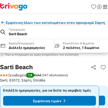
Αγαπημέν
Σύνδε
Με
Εμφάνιση όλων των καταλυμάτων στον προορισμό Σάρτη
Προορισμός
Sarti Beach
Άφιξη/Αναχώρηση
Επισκέπτες & δωμάτια
Διάλεξε ημερομηνίες
2 πελάτες, 1 δωμάτιο
Πώς οι πληρωμές σε εμάς επηρεάζουν την κατάταξη
Sarti Beach
Κοινοποί
Πρ
Ξενοδοχείο
7,8
Καλό
(
247 αξιολογήσεις
)
3 Αστέρια
Sarti, 63072, Σάρτη, Ελλάδα
Επιλέξτε ημερομηνίες, για να δείτε τις ακριβείς τιμές
Επιλέξτε ημερομηνίες, για να δείτε τις ακριβείς τιμές
Εμφάνιση τιμών
Εμφάνιση τιμών