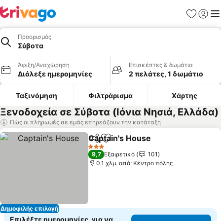
Αγαπημέν
Σύνδε
Με
Προορισμός
Σύβοτα
Άφιξη/Αναχώρηση
Επισκέπτες & δωμάτια
Διάλεξε ημερομηνίες
2 πελάτες, 1 δωμάτιο
Ταξινόμηση
Φιλτράρισμα
Χάρτης
Ξενοδοχεία σε Σύβοτα (Ιόνια Νησιά, Ελλάδα)
Πώς οι πληρωμές σε εμάς επηρεάζουν την κατάταξη
Captain's House
Κοινοποίηση
Προσθήκη στα αγαπημένα
3 Αστέρια
9,7
Εξαιρετικό
101
0.1 χλμ. από: Κέντρο πόλης
Δημοφιλής επιλογή
Επιλέξτε ημερομηνίες, για να