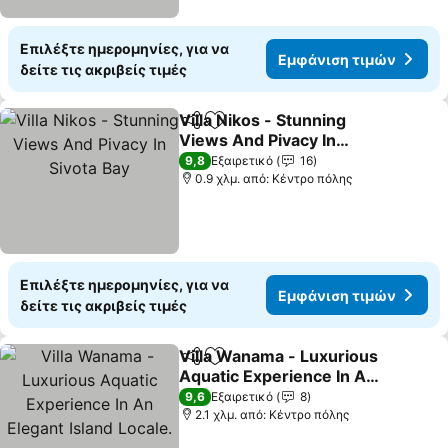
Επιλέξτε ημερομηνίες, για να
Εμφάνιση τιμών
δείτε τις ακριβείς τιμές
Villa Nikos - Stunning
Κοινοποίηση
Προσθήκη στα αγαπημένα
Views And Pivacy In
Sivota Bay
9,8
Εξαιρετικό
16
0.9 χλμ. από: Κέντρο πόλης
Επιλέξτε ημερομηνίες, για να
Εμφάνιση τιμών
δείτε τις ακριβείς τιμές
Villa Wanama - Luxurious
Κοινοποίηση
Προσθήκη στα αγαπημένα
Aquatic Experience In An
Elegant Island Locale.
9,6
Εξαιρετικό
8
2.1 χλμ. από: Κέντρο πόλης