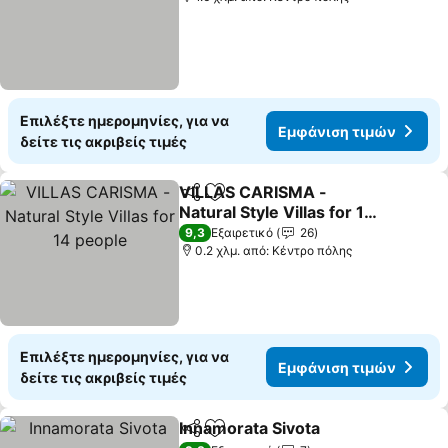
Επιλέξτε ημερομηνίες, για να
Εμφάνιση τιμών
δείτε τις ακριβείς τιμές
VILLAS CARISMA -
Κοινοποίηση
Προσθήκη στα αγαπημένα
Natural Style Villas for 14
people
9,3
Εξαιρετικό
26
0.2 χλμ. από: Κέντρο πόλης
Επιλέξτε ημερομηνίες, για να
Εμφάνιση τιμών
δείτε τις ακριβείς τιμές
Innamorata Sivota
Κοινοποίηση
Προσθήκη στα αγαπημένα