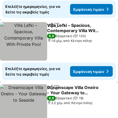
Επιλέξτε ημερομηνίες, για να
Εμφάνιση τιμών
δείτε τις ακριβείς τιμές
Villa Lefki – Spacious,
Κοινοποίηση
Προσθήκη στα αγαπημένα
Contemporary Villa With
Private Pool
9,9
Εξαιρετικό
133
1.6 χλμ. από: Κέντρο πόλης
Επιλέξτε ημερομηνίες, για να
Εμφάνιση τιμών
δείτε τις ακριβείς τιμές
Dreamscape Villa Oneiro
Κοινοποίηση
Προσθήκη στα αγαπημένα
- Your Gateway to
Seaside
9,8
Εξαιρετικό
18
2.2 χλμ. από: Κέντρο πόλης