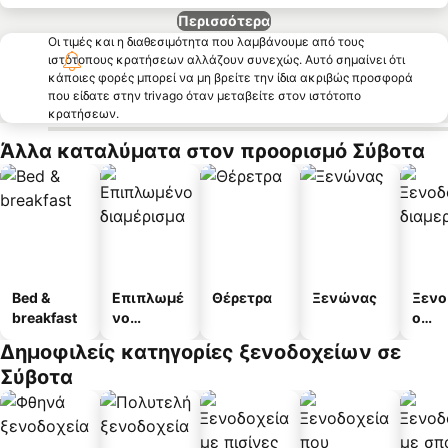
Περισσότερα
Οι τιμές και η διαθεσιμότητα που λαμβάνουμε από τους
ιστότοπους κρατήσεων αλλάζουν συνεχώς. Αυτό σημαίνει ότι
κάποιες φορές μπορεί να μη βρείτε την ίδια ακριβώς προσφορά
που είδατε στην trivago όταν μεταβείτε στον ιστότοπο
κρατήσεων.
Άλλα καταλύματα στον προορισμό Σύβοτα
Bed &
Επιπλωμέ
Θέρετρα
Ξενώνας
Ξενο
breakfast
νο
ο
διαμέρισμ
διαμ
Δημοφιλείς κατηγορίες ξενοδοχείων σε
α
άτω
Σύβοτα