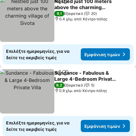
Nestled just 100 meters
Κοινοποίηση
Προσθήκη στα αγαπημένα
above the charming
village of Sivota
9,1
Εξαιρετικό
20
0.4 χλμ. από: Κέντρο πόλης
Επιλέξτε ημερομηνίες, για να
Εμφάνιση τιμών
δείτε τις ακριβείς τιμές
Sundance - Fabulous &
Κοινοποίηση
Προσθήκη στα αγαπημένα
Large 4-Bedroom Private
Villa
9,2
Εξαιρετικό
5
0.9 χλμ. από: Κέντρο πόλης
Επιλέξτε ημερομηνίες, για να
Εμφάνιση τιμών
δείτε τις ακριβείς τιμές