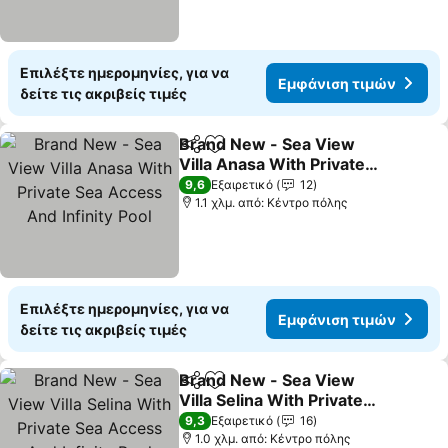
Επιλέξτε ημερομηνίες, για να
Εμφάνιση τιμών
δείτε τις ακριβείς τιμές
Brand New - Sea View
Κοινοποίηση
Προσθήκη στα αγαπημένα
Villa Anasa With Private
Sea Access And Infinity
9,6
Εξαιρετικό
12
Pool
1.1 χλμ. από: Κέντρο πόλης
Επιλέξτε ημερομηνίες, για να
Εμφάνιση τιμών
δείτε τις ακριβείς τιμές
Brand New - Sea View
Κοινοποίηση
Προσθήκη στα αγαπημένα
Villa Selina With Private
Sea Access And Infinity
9,3
Εξαιρετικό
16
Pool
1.0 χλμ. από: Κέντρο πόλης