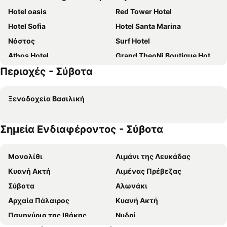
Hotel oasis
Red Tower Hotel
Hotel Sofia
Hotel Santa Marina
Νόστος
Surf Hotel
Athos Hotel
Grand TheoNi Boutique Hotel & Spa
Περιοχές - Σύβοτα
Aliki Hotel
Vergina Star
Amarandos Studios
Rouda Bay
Ξενοδοχεία Βασιλική
Hotel Ponti Beach
Soldatos Rooms
Πήγασος
Ionio Hotel
Σημεία Ενδιαφέροντος - Σύβοτα
Porto Ligia
Δημήτρης Στούντιος
Avra Beach
Hotel Scorpios
Μονολίθι
Λιμάνι της Λευκάδας
Vliho Bay
Sunrise Hotel Nikiana Lefkada
Κυανή Ακτή
Λιμένας Πρέβεζας
Thalero Holidays Center
Hotel Nostos
Σύβοτα
Αλωνάκι
Gianna Studios
Hotel Tesoro
Αρχαία Πάλαιρος
Κυανή Ακτή
Studios Ermis
Hotel Florena
Πανηγύρια της Ιθάκης
Νυδρί
Oscar Hotel Lefkada
Royal Nidri