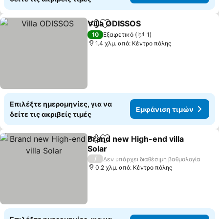
Villa ODISSOS
Κοινοποίηση
Προσθήκη στα αγαπημένα
10
Εξαιρετικό
1
1.4 χλμ. από: Κέντρο πόλης
Επιλέξτε ημερομηνίες, για να
Εμφάνιση τιμών
δείτε τις ακριβείς τιμές
Brand new High-end villa
Κοινοποίηση
Προσθήκη στα αγαπημένα
Solar
/
Δεν υπάρχει διαθέσιμη βαθμολογία
0.2 χλμ. από: Κέντρο πόλης