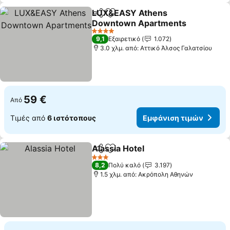
LUX&EASY Athens
Κοινοποίηση
Προσθήκη στα αγαπημένα
Downtown Apartments
4 Αστέρια
9,1
Εξαιρετικό
1.072
3.0 χλμ. από: Αττικό Άλσος Γαλατσίου
59 €
Από
Τιμές από
6 ιστότοπους
Εμφάνιση τιμών
Alassia Hotel
Κοινοποίηση
Προσθήκη στα αγαπημένα
3 Αστέρια
8,2
Πολύ καλό
3.197
1.5 χλμ. από: Ακρόπολη Αθηνών