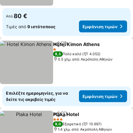
80 €
Από
Τιμές από
9 ιστότοπους
Εμφάνιση τιμών
Hotel Kimon Athens
Κοινοποίηση
Προσθήκη στα αγαπημένα
1 Αστέρια
8,3
Πολύ καλό
4.052
0.5 χλμ. από: Ακρόπολη Αθηνών
Επιλέξτε ημερομηνίες, για να
Εμφάνιση τιμών
δείτε τις ακριβείς τιμές
Plaka Hotel
Κοινοποίηση
Προσθήκη στα αγαπημένα
3 Αστέρια
9,0
Εξαιρετικό
10.697
1.4 χλμ. από: Ακρόπολη Αθηνών