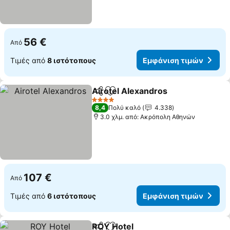
56 €
Από
Τιμές από
8 ιστότοπους
Εμφάνιση τιμών
Airotel Alexandros
Κοινοποίηση
Προσθήκη στα αγαπημένα
4 Αστέρια
8,4
Πολύ καλό
4.338
3.0 χλμ. από: Ακρόπολη Αθηνών
107 €
Από
Τιμές από
6 ιστότοπους
Εμφάνιση τιμών
ROY Hotel