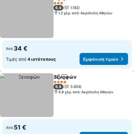
Κοινοποίηση
Προσθήκη στα αγαπημένα
3 Αστέρια
6,4
1.182
1.2 χλμ. από: Ακρόπολη Αθηνών
34 €
Από
Τιμές από
4 ιστότοπους
Εμφάνιση τιμών
Ξενοφών
Κοινοποίηση
Προσθήκη στα αγαπημένα
4 Αστέρια
6,8
3.909
4.8 χλμ. από: Ακρόπολη Αθηνών
51 €
Από