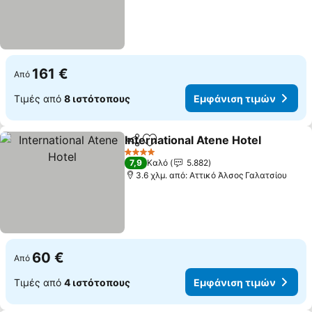
161 €
Από
Τιμές από
8 ιστότοπους
Εμφάνιση τιμών
International Atene Hotel
Κοινοποίηση
Προσθήκη στα αγαπημένα
4 Αστέρια
7,9
Καλό
5.882
3.6 χλμ. από: Αττικό Άλσος Γαλατσίου
60 €
Από
Τιμές από
4 ιστότοπους
Εμφάνιση τιμών