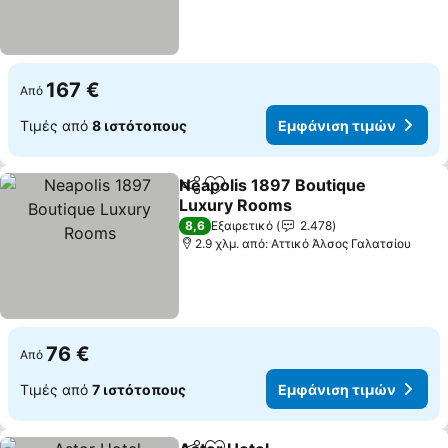
167 €
Από
Τιμές από
8 ιστότοπους
Εμφάνιση τιμών
Neapolis 1897 Boutique
Κοινοποίηση
Προσθήκη στα αγαπημένα
Luxury Rooms
8,6
Εξαιρετικό
2.478
2.9 χλμ. από: Αττικό Άλσος Γαλατσίου
76 €
Από
Τιμές από
7 ιστότοπους
Εμφάνιση τιμών