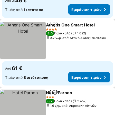
246 €
Από
Τιμές από
1 ιστότοπο
Εμφάνιση τιμών
Athens One Smart Hotel
Κοινοποίηση
Προσθήκη στα αγαπημένα
4 Αστέρια
8,0
Πολύ καλό
1.092
3.7 χλμ. από: Αττικό Άλσος Γαλατσίου
61 €
Από
Τιμές από
8 ιστότοπους
Εμφάνιση τιμών
Hotel Parnon
Κοινοποίηση
Προσθήκη στα αγαπημένα
3 Αστέρια
8,2
Πολύ καλό
2.457
1.6 χλμ. από: Ακρόπολη Αθηνών