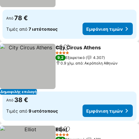
78 €
Από
Τιμές από
7 ιστότοπους
Εμφάνιση τιμών
City Circus Athens
Κοινοποίηση
Προσθήκη στα αγαπημένα
4 Αστέρια
9,2
Εξαιρετικό
4.307
0.9 χλμ. από: Ακρόπολη Αθηνών
Δημοφιλής επιλογή
38 €
Από
Τιμές από
9 ιστότοπους
Εμφάνιση τιμών
Elliot
Κοινοποίηση
Προσθήκη στα αγαπημένα
4 Αστέρια