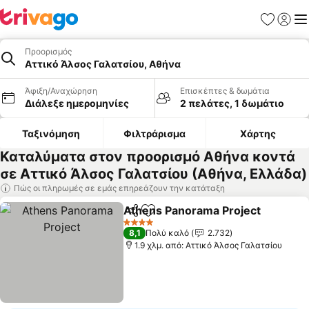
Αγαπημέν
Σύνδε
Με
Προορισμός
Αττικό Άλσος Γαλατσίου, Αθήνα
Άφιξη/Αναχώρηση
Επισκέπτες & δωμάτια
Διάλεξε ημερομηνίες
2 πελάτες, 1 δωμάτιο
Ταξινόμηση
Φιλτράρισμα
Χάρτης
Καταλύματα στον προορισμό Αθήνα κοντά
σε Αττικό Άλσος Γαλατσίου (Αθήνα, Ελλάδα)
Πώς οι πληρωμές σε εμάς επηρεάζουν την κατάταξη
Athens Panorama Project
Κοινοποίηση
Προσθήκη στα αγαπημένα
4 Αστέρια
8,1
Πολύ καλό
2.732
1.9 χλμ. από: Αττικό Άλσος Γαλατσίου