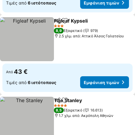
Τιμές από
6 ιστότοπους
Εμφάνιση τιμών
Figleaf Kypseli
Κοινοποίηση
Προσθήκη στα αγαπημένα
3 Αστέρια
8,9
Εξαιρετικό
979
2.5 χλμ. από: Αττικό Άλσος Γαλατσίου
43 €
Από
Τιμές από
6 ιστότοπους
Εμφάνιση τιμών
The Stanley
Κοινοποίηση
Προσθήκη στα αγαπημένα
4 Αστέρια
8,5
Εξαιρετικό
16.613
1.7 χλμ. από: Ακρόπολη Αθηνών