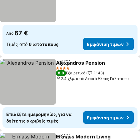
67 €
Από
Τιμές από
6 ιστότοπους
Εμφάνιση τιμών
Alexandros Pension
Κοινοποίηση
Προσθήκη στα αγαπημένα
4 Αστέρια
8,8
Εξαιρετικό
1.143
2.4 χλμ. από: Αττικό Άλσος Γαλατσίου
Επιλέξτε ημερομηνίες, για να
Εμφάνιση τιμών
δείτε τις ακριβείς τιμές
Ermass Modern Living
Κοινοποίηση
Προσθήκη στα αγαπημένα