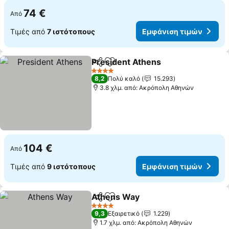
74 €
Από
Τιμές από
7 ιστότοπους
Εμφάνιση τιμών
President Athens
Κοινοποίηση
Προσθήκη στα αγαπημένα
4 Αστέρια
8,2
Πολύ καλό
15.293
3.8 χλμ. από: Ακρόπολη Αθηνών
104 €
Από
Τιμές από
9 ιστότοπους
Εμφάνιση τιμών
Athens Way
Κοινοποίηση
Προσθήκη στα αγαπημένα
4 Αστέρια
9,3
Εξαιρετικό
1.229
1.7 χλμ. από: Ακρόπολη Αθηνών