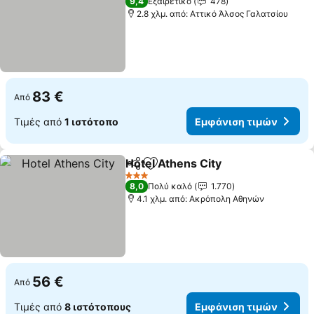
9,4
Εξαιρετικό
478
2.8 χλμ. από: Αττικό Άλσος Γαλατσίου
83 €
Από
Τιμές από
1 ιστότοπο
Εμφάνιση τιμών
Hotel Athens City
Κοινοποίηση
Προσθήκη στα αγαπημένα
3 Αστέρια
8,0
Πολύ καλό
1.770
4.1 χλμ. από: Ακρόπολη Αθηνών
56 €
Από
Τιμές από
8 ιστότοπους
Εμφάνιση τιμών