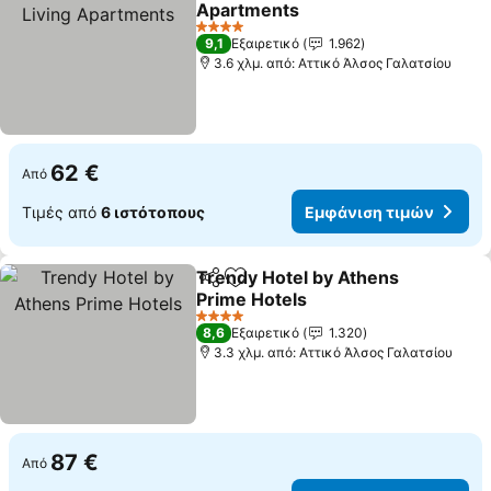
Apartments
4 Αστέρια
9,1
Εξαιρετικό
1.962
3.6 χλμ. από: Αττικό Άλσος Γαλατσίου
62 €
Από
Τιμές από
6 ιστότοπους
Εμφάνιση τιμών
Trendy Hotel by Athens
Κοινοποίηση
Προσθήκη στα αγαπημένα
Prime Hotels
4 Αστέρια
8,6
Εξαιρετικό
1.320
3.3 χλμ. από: Αττικό Άλσος Γαλατσίου
87 €
Από