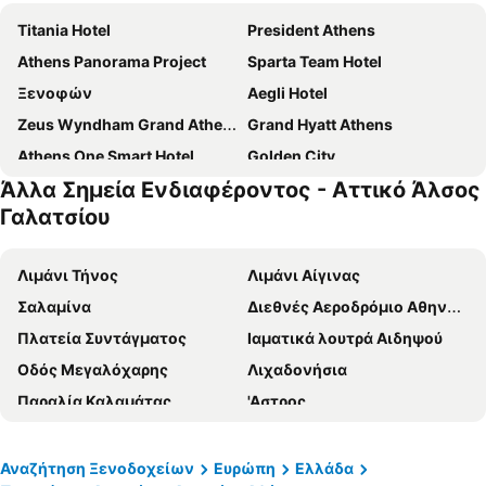
Titania Hotel
President Athens
Athens Panorama Project
Sparta Team Hotel
Ξενοφών
Aegli Hotel
Zeus Wyndham Grand Athens
Grand Hyatt Athens
Athens One Smart Hotel
Golden City
Άλλα Σημεία Ενδιαφέροντος - Αττικό Άλσος
Novotel Athenes
Breeze Boutique Athens
Γαλατσίου
Athens House
Socrates Hotel
Melia Athens
The Stanley
Λιμάνι Τήνος
Λιμάνι Αίγινας
Sofitel Athens Airport
Intercontinental Hotels Athenaeum Athens By Ihg
Σαλαμίνα
Διεθνές Αεροδρόμιο Αθηνών Ελευθέριος Βενιζέλος
Mosaikon
International Atene Hotel
Πλατεία Συντάγματος
Ιαματικά λουτρά Αιδηψού
Piraeus Theoxenia
Marina Hotel Athens
Οδός Μεγαλόχαρης
Λιχαδονήσια
Boss Boutique Athens
Amalia Hotel Athens
Παραλία Καλαμάτας
'Αστρος
Evita Asty
Theoxenia Palace
Μύλος
Λιμάνι Σκιάθου
Alexandros Pension
Apollo
Πόρτο Γερμενό
Λιμάνι Αγίας Μαρίνας Αίγινας
Αναζήτηση Ξενοδοχείων
Ευρώπη
Ελλάδα
Divani Caravel
Hotel Athens Cypria