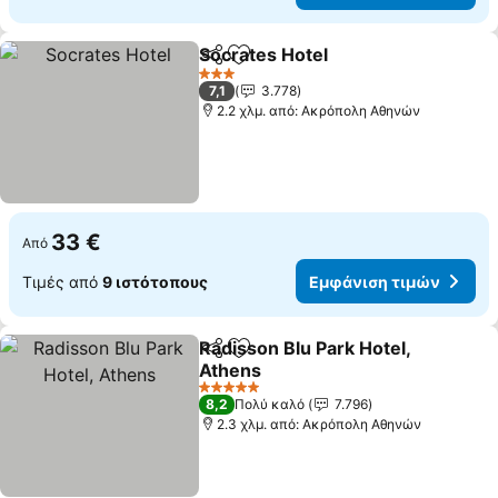
Socrates Hotel
Κοινοποίηση
Προσθήκη στα αγαπημένα
3 Αστέρια
7,1
3.778
2.2 χλμ. από: Ακρόπολη Αθηνών
33 €
Από
Τιμές από
9 ιστότοπους
Εμφάνιση τιμών
Radisson Blu Park Hotel,
Κοινοποίηση
Προσθήκη στα αγαπημένα
Athens
5 Αστέρια
8,2
Πολύ καλό
7.796
2.3 χλμ. από: Ακρόπολη Αθηνών