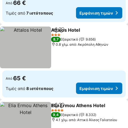
66 €
Από
Τιμές από
7 ιστότοπους
Εμφάνιση τιμών
Attalos Hotel
Κοινοποίηση
Προσθήκη στα αγαπημένα
3 Αστέρια
8,7
Εξαιρετικό
9.656
0.8 χλμ. από: Ακρόπολη Αθηνών
65 €
Από
Τιμές από
8 ιστότοπους
Εμφάνιση τιμών
Elia Ermou Athens Hotel
Κοινοποίηση
Προσθήκη στα αγαπημένα
4 Αστέρια
9,4
Εξαιρετικό
8.332
4.1 χλμ. από: Αττικό Άλσος Γαλατσίου