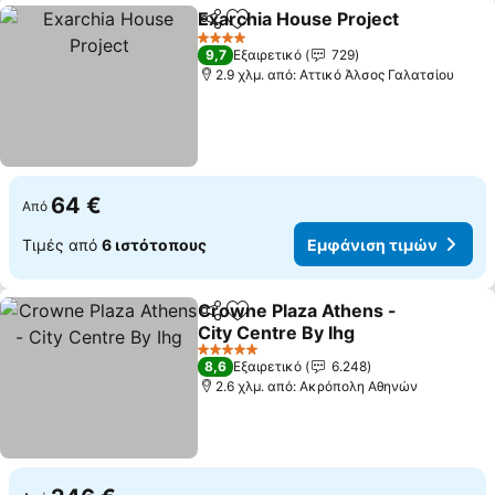
Exarchia House Project
Κοινοποίηση
Προσθήκη στα αγαπημένα
4 Αστέρια
9,7
Εξαιρετικό
729
2.9 χλμ. από: Αττικό Άλσος Γαλατσίου
64 €
Από
Τιμές από
6 ιστότοπους
Εμφάνιση τιμών
Crowne Plaza Athens -
Κοινοποίηση
Προσθήκη στα αγαπημένα
City Centre By Ihg
5 Αστέρια
8,6
Εξαιρετικό
6.248
2.6 χλμ. από: Ακρόπολη Αθηνών