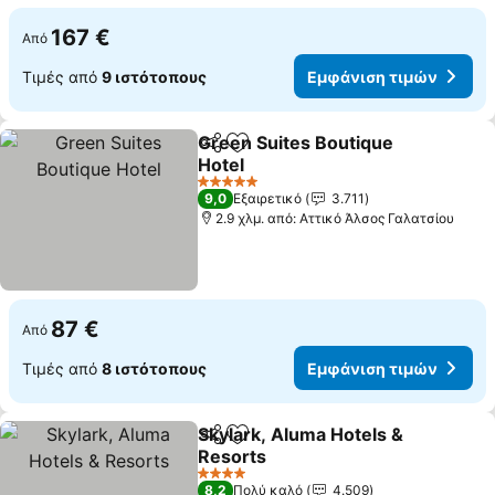
167 €
Από
Τιμές από
9 ιστότοπους
Εμφάνιση τιμών
Green Suites Boutique
Κοινοποίηση
Προσθήκη στα αγαπημένα
Hotel
5 Αστέρια
9,0
Εξαιρετικό
3.711
2.9 χλμ. από: Αττικό Άλσος Γαλατσίου
87 €
Από
Τιμές από
8 ιστότοπους
Εμφάνιση τιμών
Skylark, Aluma Hotels &
Κοινοποίηση
Προσθήκη στα αγαπημένα
Resorts
4 Αστέρια
8,2
Πολύ καλό
4.509