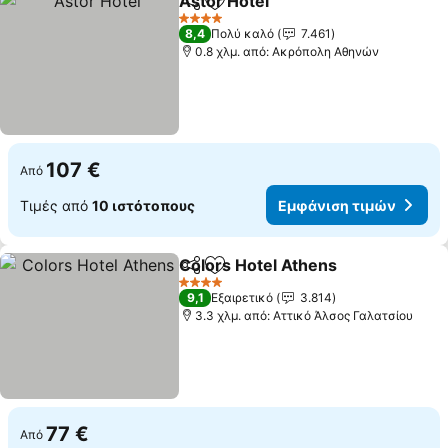
Astor Hotel
Κοινοποίηση
Προσθήκη στα αγαπημένα
4 Αστέρια
8,4
Πολύ καλό
7.461
0.8 χλμ. από: Ακρόπολη Αθηνών
107 €
Από
Τιμές από
10 ιστότοπους
Εμφάνιση τιμών
Colors Hotel Athens
Κοινοποίηση
Προσθήκη στα αγαπημένα
4 Αστέρια
9,1
Εξαιρετικό
3.814
3.3 χλμ. από: Αττικό Άλσος Γαλατσίου
77 €
Από