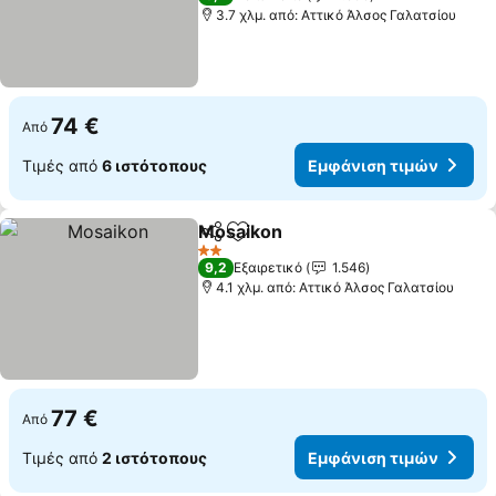
3.7 χλμ. από: Αττικό Άλσος Γαλατσίου
74 €
Από
Τιμές από
6 ιστότοπους
Εμφάνιση τιμών
Mosaikon
Κοινοποίηση
Προσθήκη στα αγαπημένα
2 Αστέρια
9,2
Εξαιρετικό
1.546
4.1 χλμ. από: Αττικό Άλσος Γαλατσίου
77 €
Από
Τιμές από
2 ιστότοπους
Εμφάνιση τιμών