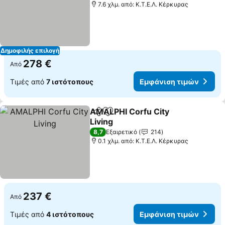
7.6 χλμ. από: Κ.Τ.Ε.Λ. Κέρκυρας
Δημοφιλής επιλογή
278 €
Από
Τιμές από
7 ιστότοπους
Εμφάνιση τιμών
AMALPHI Corfu City
Κοινοποίηση
Προσθήκη στα αγαπημένα
Living
Εμφάνιση τιμών
8,7
Εξαιρετικό
214
0.1 χλμ. από: Κ.Τ.Ε.Λ. Κέρκυρας
237 €
Από
Τιμές από
4 ιστότοπους
Εμφάνιση τιμών