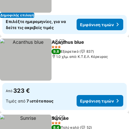
Δημοφιλής επιλογή
Επιλέξτε ημερομηνίες, για να
Εμφάνιση τιμών
δείτε τις ακριβείς τιμές
Acanthus blue
Κοινοποίηση
Προσθήκη στα αγαπημένα
Εμφάνιση τ
3 Αστέρια
9,8
Εξαιρετικό
837
1.0 χλμ. από: Κ.Τ.Ε.Λ. Κέρκυρας
323 €
Από
Τιμές από
7 ιστότοπους
Εμφάνιση τιμών
Sunrise
Κοινοποίηση
Προσθήκη στα αγαπημένα
Εμφάνιση τιμών
3 Αστέρια
8,4
Πολύ καλό
52