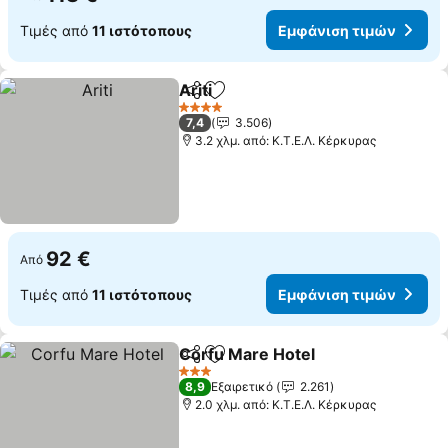
Τιμές από
11 ιστότοπους
Εμφάνιση τιμών
Ariti
Κοινοποίηση
Προσθήκη στα αγαπημένα
Εμφάνιση τιμών
4 Αστέρια
7,4
3.506
3.2 χλμ. από: Κ.Τ.Ε.Λ. Κέρκυρας
92 €
Από
Τιμές από
11 ιστότοπους
Εμφάνιση τιμών
Corfu Mare Hotel
Κοινοποίηση
Προσθήκη στα αγαπημένα
Εμφάνισ
3 Αστέρια
8,9
Εξαιρετικό
2.261
2.0 χλμ. από: Κ.Τ.Ε.Λ. Κέρκυρας