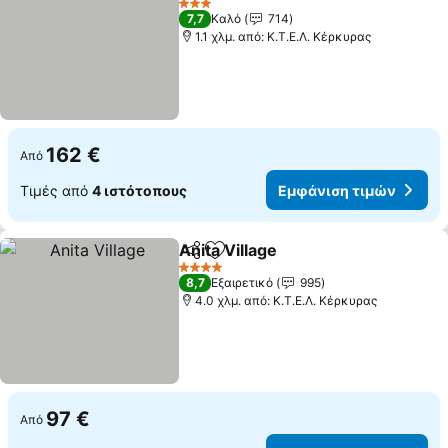
3 Αστέρια
7,7
Καλό
714
1.1 χλμ. από: Κ.Τ.Ε.Λ. Κέρκυρας
162 €
Από
Τιμές από
4 ιστότοπους
Εμφάνιση τιμών
Anita Village
Κοινοποίηση
Προσθήκη στα αγαπημένα
Εμφάνιση τιμ
4 Αστέρια
8,7
Εξαιρετικό
995
4.0 χλμ. από: Κ.Τ.Ε.Λ. Κέρκυρας
97 €
Από