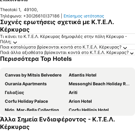
Theotoki 1
,
49100
,
Τηλέφωνο
:
+30(26610)37186
|
Επίσημος ιστότοπος
Συχνές ερωτήσεις σχετικά με Κ.Τ.Ε.Λ.
Κέρκυρας
Τι κάνει το Κ.Τ.Ε.Λ. Κέρκυρας δημοφιλές στην πόλη Κέρκυρα -
Πόλη;
Ποια καταλύματα βρίσκονται κοντά στο Κ.Τ.Ε.Λ. Κέρκυρας?
Ποιά άλλα αξιοθέατα βρίσκονται κοντά στο Κ.Τ.Ε.Λ. Κέρκυρας?
Περισσότερα Top Hotels
Canvas by Mitsis Belvedere
Atlantis Hotel
Ourania Apartments
Messonghi Beach Holiday Resort
Γαλαξίας
Ariti
Corfu Holiday Palace
Arion Hotel
Nido, Mar-Bella Collection
Corfu Hellinis Hotel
Άλλα Σημεία Ενδιαφέροντος - Κ.Τ.Ε.Λ.
Mon Repos Palace
Royal
Κέρκυρας
Silver Bay
Cavalieri Hotel