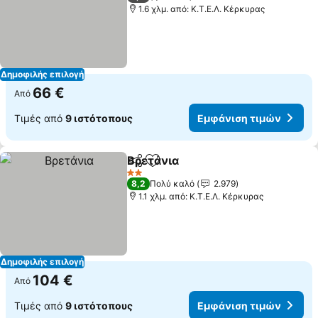
1.6 χλμ. από: Κ.Τ.Ε.Λ. Κέρκυρας
Δημοφιλής επιλογή
66 €
Από
Τιμές από
9 ιστότοπους
Εμφάνιση τιμών
Βρετάνια
Κοινοποίηση
Προσθήκη στα αγαπημένα
Εμφάνιση τιμών
2 Αστέρια
8,2
Πολύ καλό
2.979
1.1 χλμ. από: Κ.Τ.Ε.Λ. Κέρκυρας
Δημοφιλής επιλογή
104 €
Από
Τιμές από
9 ιστότοπους
Εμφάνιση τιμών