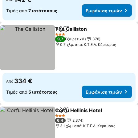
Τιμές από
7 ιστότοπους
Εμφάνιση τιμών
The Calliston
Κοινοποίηση
Προσθήκη στα αγαπημένα
Εμφάνιση τι
3 Αστέρια
9,7
Εξαιρετικό
378
0.7 χλμ. από: Κ.Τ.Ε.Λ. Κέρκυρας
334 €
Από
Τιμές από
5 ιστότοπους
Εμφάνιση τιμών
Corfu Hellinis Hotel
Κοινοποίηση
Προσθήκη στα αγαπημένα
Εμφάνι
3 Αστέρια
6,4
2.374
3.1 χλμ. από: Κ.Τ.Ε.Λ. Κέρκυρας