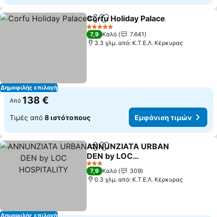
Corfu Holiday Palace
Κοινοποίηση
Προσθήκη στα αγαπημένα
Εμφά
5 Αστέρια
7,9
Καλό
7.641
3.3 χλμ. από: Κ.Τ.Ε.Λ. Κέρκυρας
Δημοφιλής επιλογή
138 €
Από
Τιμές από
8 ιστότοπους
Εμφάνιση τιμών
ANNUNZIATA URBAN
Κοινοποίηση
Προσθήκη στα αγαπημένα
DEN by LOC
HOSPITALITY
Εμφάνιση τιμών
3 Αστέρια
7,9
Καλό
309
0.3 χλμ. από: Κ.Τ.Ε.Λ. Κέρκυρας
Δημοφιλής επιλογή