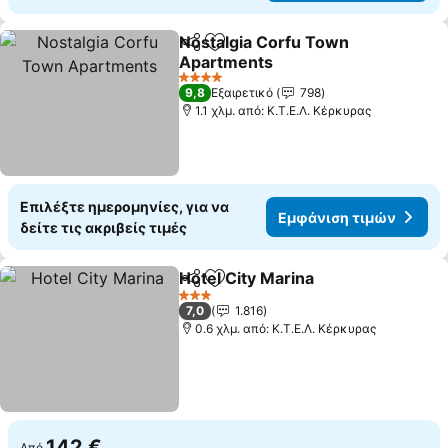
Nostalgia Corfu Town
Κοινοποίηση
Προσθήκη στα αγαπημένα
Apartments
Εμφάνιση τιμών
4 Αστέρια
9,8
Εξαιρετικό
798
1.1 χλμ. από: Κ.Τ.Ε.Λ. Κέρκυρας
Επιλέξτε ημερομηνίες, για να
Εμφάνιση τιμών
δείτε τις ακριβείς τιμές
Hotel City Marina
Κοινοποίηση
Προσθήκη στα αγαπημένα
Εμφάνιση
3 Αστέρια
7,0
1.816
0.6 χλμ. από: Κ.Τ.Ε.Λ. Κέρκυρας
142 €
Από