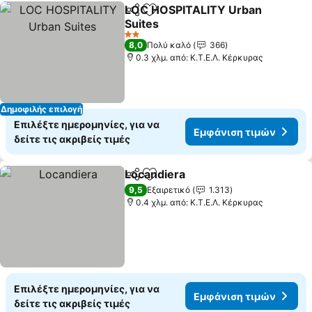
LOC HOSPITALITY Urban
Κοινοποίηση
Προσθήκη στα αγαπημένα
Suites
Εμφάνιση τιμών
2 Αστέρια
8,0
Πολύ καλό
366
0.3 χλμ. από: Κ.Τ.Ε.Λ. Κέρκυρας
Δημοφιλής επιλογή
Επιλέξτε ημερομηνίες, για να
Εμφάνιση τιμών
δείτε τις ακριβείς τιμές
Locandiera
Κοινοποίηση
Προσθήκη στα αγαπημένα
Εμφάνιση τιμώ
9,5
Εξαιρετικό
1.313
0.4 χλμ. από: Κ.Τ.Ε.Λ. Κέρκυρας
Επιλέξτε ημερομηνίες, για να
Εμφάνιση τιμών
δείτε τις ακριβείς τιμές