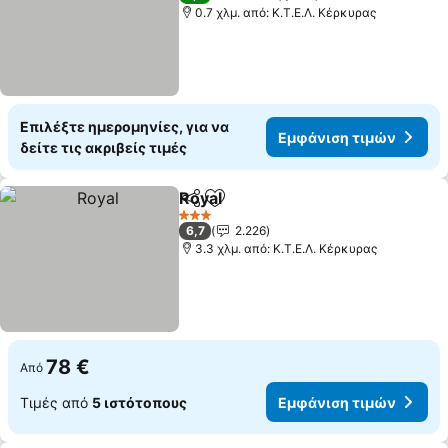
0.7 χλμ. από: Κ.Τ.Ε.Λ. Κέρκυρας
Επιλέξτε ημερομηνίες, για να
Εμφάνιση τιμών
δείτε τις ακριβείς τιμές
Royal
Κοινοποίηση
Προσθήκη στα αγαπημένα
Εμφάνιση τιμών
3 Αστέρια
6,7
2.226
3.3 χλμ. από: Κ.Τ.Ε.Λ. Κέρκυρας
78 €
Από
Τιμές από
5 ιστότοπους
Εμφάνιση τιμών