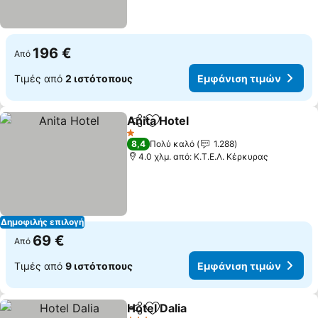
196 €
Από
Τιμές από
2 ιστότοπους
Εμφάνιση τιμών
Anita Hotel
Κοινοποίηση
Προσθήκη στα αγαπημένα
Εμφάνιση τιμώ
1 Αστέρια
8,4
Πολύ καλό
1.288
4.0 χλμ. από: Κ.Τ.Ε.Λ. Κέρκυρας
Δημοφιλής επιλογή
69 €
Από
Τιμές από
9 ιστότοπους
Εμφάνιση τιμών
Hotel Dalia
Κοινοποίηση
Προσθήκη στα αγαπημένα
Εμφάνιση τιμώ