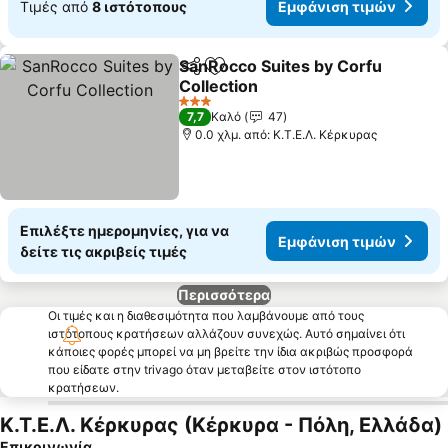
Τιμές από
8 ιστότοπους
Εμφάνιση τιμών
SanRocco Suites by Corfu
Κοινοποίηση
Προσθήκη στα αγαπημένα
Collection
Εμφάνιση τιμών
3 Αστέρια
7,7
Καλό
47
0.0 χλμ. από: Κ.Τ.Ε.Λ. Κέρκυρας
Επιλέξτε ημερομηνίες, για να
Εμφάνιση τιμών
δείτε τις ακριβείς τιμές
Περισσότερα
Οι τιμές και η διαθεσιμότητα που λαμβάνουμε από τους
ιστότοπους κρατήσεων αλλάζουν συνεχώς. Αυτό σημαίνει ότι
κάποιες φορές μπορεί να μη βρείτε την ίδια ακριβώς προσφορά
που είδατε στην trivago όταν μεταβείτε στον ιστότοπο
κρατήσεων.
Κ.Τ.Ε.Λ. Κέρκυρας (Κέρκυρα - Πόλη, Ελλάδα)
Επικοινωνία