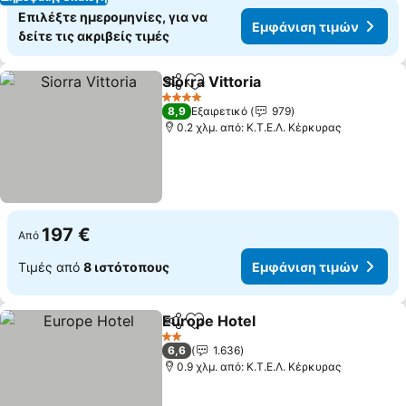
Επιλέξτε ημερομηνίες, για να
Εμφάνιση τιμών
δείτε τις ακριβείς τιμές
Siorra Vittoria
Κοινοποίηση
Προσθήκη στα αγαπημένα
Εμφάνιση τι
4 Αστέρια
8,9
Εξαιρετικό
979
0.2 χλμ. από: Κ.Τ.Ε.Λ. Κέρκυρας
197 €
Από
Τιμές από
8 ιστότοπους
Εμφάνιση τιμών
Europe Hotel
Κοινοποίηση
Προσθήκη στα αγαπημένα
Εμφάνιση τι
2 Αστέρια
6,6
1.636
0.9 χλμ. από: Κ.Τ.Ε.Λ. Κέρκυρας