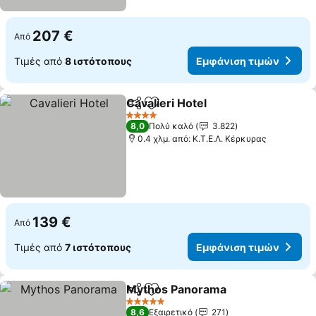
207 €
Από
Τιμές από
8 ιστότοπους
Εμφάνιση τιμών
Cavalieri Hotel
Κοινοποίηση
Προσθήκη στα αγαπημένα
Εμφάνιση τ
4 Αστέρια
8,0
Πολύ καλό
3.822
0.4 χλμ. από: Κ.Τ.Ε.Λ. Κέρκυρας
139 €
Από
Τιμές από
7 ιστότοπους
Εμφάνιση τιμών
Mythos Panorama
Κοινοποίηση
Προσθήκη στα αγαπημένα
Εμφάνισ
5 Αστέρια
8,6
Εξαιρετικό
271