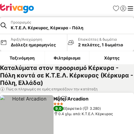
Αγαπημέν
Σύνδε
Με
Προορισμός
Κ.Τ.Ε.Λ. Κέρκυρας, Κέρκυρα - Πόλη
Άφιξη/Αναχώρηση
Επισκέπτες & δωμάτια
Διάλεξε ημερομηνίες
2 πελάτες, 1 δωμάτιο
Ταξινόμηση
Φιλτράρισμα
Χάρτης
Καταλύματα στον προορισμό Κέρκυρα -
Πόλη κοντά σε Κ.Τ.Ε.Λ. Κέρκυρας (Κέρκυρα -
Πόλη, Ελλάδα)
Πώς οι πληρωμές σε εμάς επηρεάζουν την κατάταξη
Hotel Arcadion
Κοινοποίηση
Προσθήκη στα αγαπημένα
Εμφάνιση τ
3 Αστέρια
9,0
Εξαιρετικό
3.280
0.4 χλμ. από: Κ.Τ.Ε.Λ. Κέρκυρας