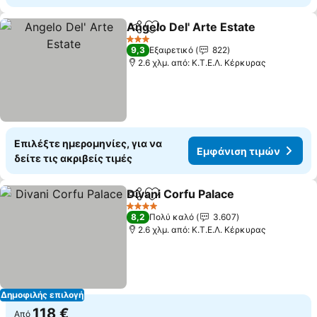
Angelo Del' Arte Estate
Κοινοποίηση
Προσθήκη στα αγαπημένα
Εμ
3 Αστέρια
9,3
Εξαιρετικό
822
2.6 χλμ. από: Κ.Τ.Ε.Λ. Κέρκυρας
Επιλέξτε ημερομηνίες, για να
Εμφάνιση τιμών
δείτε τις ακριβείς τιμές
Divani Corfu Palace
Κοινοποίηση
Προσθήκη στα αγαπημένα
Εμφάνι
4 Αστέρια
8,2
Πολύ καλό
3.607
2.6 χλμ. από: Κ.Τ.Ε.Λ. Κέρκυρας
Δημοφιλής επιλογή
118 €
Από