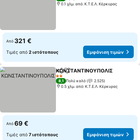
0.1 χλμ. από: Κ.Τ.Ε.Λ. Κέρκυρας
321 €
Από
Τιμές από
2 ιστότοπους
Εμφάνιση τιμών
ΚΩΝΣΤΑΝΤΙΝΟΥΠΟΛΙΣ
Κοινοποίηση
Προσθήκη στα αγαπημένα
Εμ
2 Αστέρια
8,1
Πολύ καλό
2.525
0.5 χλμ. από: Κ.Τ.Ε.Λ. Κέρκυρας
69 €
Από
Τιμές από
7 ιστότοπους
Εμφάνιση τιμών