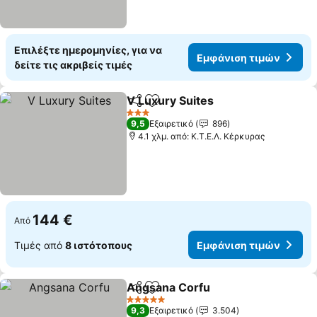
Επιλέξτε ημερομηνίες, για να
Εμφάνιση τιμών
δείτε τις ακριβείς τιμές
V Luxury Suites
Κοινοποίηση
Προσθήκη στα αγαπημένα
Εμφάνιση 
3 Αστέρια
9,5
Εξαιρετικό
896
4.1 χλμ. από: Κ.Τ.Ε.Λ. Κέρκυρας
144 €
Από
Τιμές από
8 ιστότοπους
Εμφάνιση τιμών
Angsana Corfu
Κοινοποίηση
Προσθήκη στα αγαπημένα
Εμφάνιση 
5 Αστέρια
9,3
Εξαιρετικό
3.504