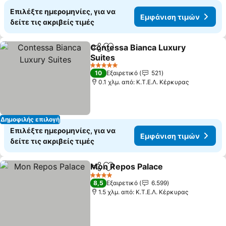
Επιλέξτε ημερομηνίες, για να
Εμφάνιση τιμών
δείτε τις ακριβείς τιμές
Contessa Bianca Luxury
Κοινοποίηση
Προσθήκη στα αγαπημένα
Suites
Εμφάνιση τιμών
5 Αστέρια
10
Εξαιρετικό
521
0.1 χλμ. από: Κ.Τ.Ε.Λ. Κέρκυρας
Δημοφιλής επιλογή
Επιλέξτε ημερομηνίες, για να
Εμφάνιση τιμών
δείτε τις ακριβείς τιμές
Mon Repos Palace
Κοινοποίηση
Προσθήκη στα αγαπημένα
Εμφάνισ
4 Αστέρια
8,5
Εξαιρετικό
6.599
1.5 χλμ. από: Κ.Τ.Ε.Λ. Κέρκυρας