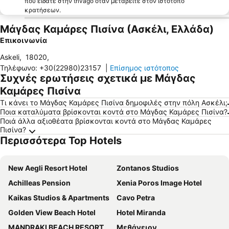
που είδατε στην trivago όταν μεταβείτε στον ιστότοπο
κρατήσεων.
Μάγδας Καμάρες Πισίνα (Ασκέλι, Ελλάδα)
Επικοινωνία
Askeli
,
18020
,
Τηλέφωνο
:
+30(22980)23157
|
Επίσημος ιστότοπος
Συχνές ερωτήσεις σχετικά με Μάγδας
Καμάρες Πισίνα
Τι κάνει το Μάγδας Καμάρες Πισίνα δημοφιλές στην πόλη Ασκέλι;
Ποια καταλύματα βρίσκονται κοντά στο Μάγδας Καμάρες Πισίνα?
Ποιά άλλα αξιοθέατα βρίσκονται κοντά στο Μάγδας Καμάρες
Πισίνα?
Περισσότερα Top Hotels
New Aegli Resort Hotel
Zontanos Studios
Achilleas Pension
Xenia Poros Image Hotel
Kaikas Studios & Apartments
Cavo Petra
Golden View Beach Hotel
Hotel Miranda
MANDRAKI BEACH RESORT
Μεθάνειον