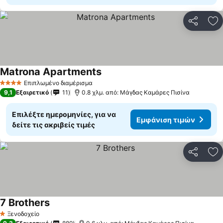
Κοινοποί
Πρ
Matrona Apartments
Εμφάνιση τιμών
Επιπλωμένο διαμέρισμα
4 Αστέρια
9,1
Εξαιρετικό
11
0.8 χλμ. από: Μάγδας Καμάρες Πισίνα
Επιλέξτε ημερομηνίες, για να
Εμφάνιση τιμών
δείτε τις ακριβείς τιμές
Κοινοποί
Πρ
7 Brothers
Εμφάνιση τιμών
Ξενοδοχείο
1 Αστέρια