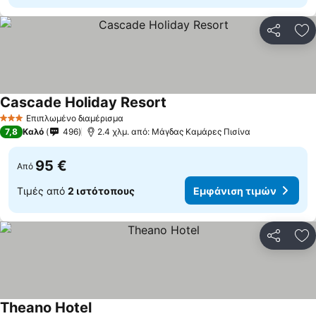
Κοινοποί
Πρ
Cascade Holiday Resort
Εμφάνιση τιμών
Επιπλωμένο διαμέρισμα
3 Αστέρια
7,8
Καλό
496
2.4 χλμ. από: Μάγδας Καμάρες Πισίνα
95 €
Από
Τιμές από
2 ιστότοπους
Εμφάνιση τιμών
Κοινοποί
Πρ
Theano Hotel
Εμφάνιση τιμών