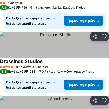
Εμφάνιση τιμών
Ξενοδοχείο
2 Αστέρια
7,8
Καλό
756
1.6 χλμ. από: Μάγδας Καμάρες Πισίνα
Επιλέξτε ημερομηνίες, για να
Εμφάνιση τιμών
δείτε τις ακριβείς τιμές
Κοινοποί
Πρ
Drossinos Studios
Εμφάνιση τιμών
Επιπλωμένο διαμέρισμα
5 Αστέρια
8,2
Πολύ καλό
233
0.7 χλμ. από: Μάγδας Καμάρες Πισίνα
Επιλέξτε ημερομηνίες, για να
Εμφάνιση τιμών
δείτε τις ακριβείς τιμές
Κοινοποί
Πρ