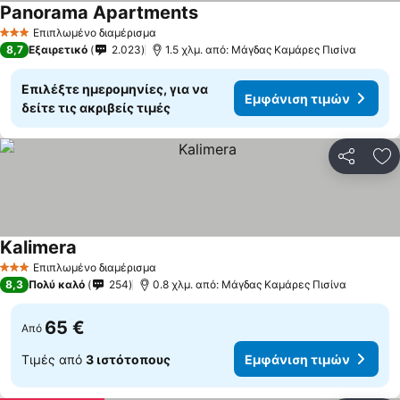
Panorama Apartments
Εμφάνιση τιμών
Επιπλωμένο διαμέρισμα
3 Αστέρια
8,7
Εξαιρετικό
2.023
1.5 χλμ. από: Μάγδας Καμάρες Πισίνα
Επιλέξτε ημερομηνίες, για να
Εμφάνιση τιμών
δείτε τις ακριβείς τιμές
Κοινοποί
Πρ
Kalimera
Εμφάνιση τιμών
Επιπλωμένο διαμέρισμα
3 Αστέρια
8,3
Πολύ καλό
254
0.8 χλμ. από: Μάγδας Καμάρες Πισίνα
65 €
Από
Τιμές από
3 ιστότοπους
Εμφάνιση τιμών