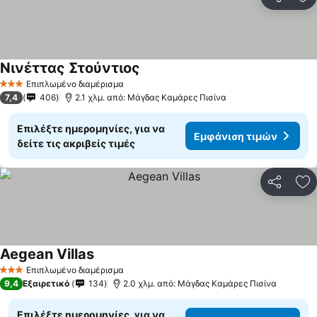
Κοινοποί
Πρ
Νινέττας Στούντιος
Εμφάνιση τιμών
Επιπλωμένο διαμέρισμα
3 Αστέρια
7,4
406
2.1 χλμ. από: Μάγδας Καμάρες Πισίνα
Επιλέξτε ημερομηνίες, για να
Εμφάνιση τιμών
δείτε τις ακριβείς τιμές
Κοινοποί
Πρ
Aegean Villas
Εμφάνιση τιμών
Επιπλωμένο διαμέρισμα
3 Αστέρια
9,4
Εξαιρετικό
134
2.0 χλμ. από: Μάγδας Καμάρες Πισίνα
Επιλέξτε ημερομηνίες, για να