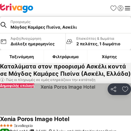
Αγαπημέν
Σύνδε
Με
Προορισμός
Μάγδας Καμάρες Πισίνα, Ασκέλι
Άφιξη/Αναχώρηση
Επισκέπτες & δωμάτια
Διάλεξε ημερομηνίες
2 πελάτες, 1 δωμάτιο
Ταξινόμηση
Φιλτράρισμα
Χάρτης
Καταλύματα στον προορισμό Ασκέλι κοντά
σε Μάγδας Καμάρες Πισίνα (Ασκέλι, Ελλάδα)
Πώς οι πληρωμές σε εμάς επηρεάζουν την κατάταξη
Δημοφιλής επιλογή
Κοινοποί
Πρ
Xenia Poros Image Hotel
Εμφάνιση τιμών
Ξενοδοχείο
4 Αστέρια