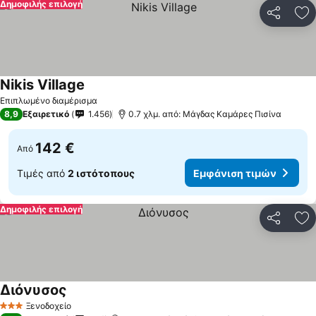
Δημοφιλής επιλογή
Κοινοποί
Πρ
Nikis Village
Εμφάνιση τιμών
Επιπλωμένο διαμέρισμα
8,9
Εξαιρετικό
1.456
0.7 χλμ. από: Μάγδας Καμάρες Πισίνα
142 €
Από
Τιμές από
2 ιστότοπους
Εμφάνιση τιμών
Δημοφιλής επιλογή
Κοινοποί
Πρ
Διόνυσος
Εμφάνιση τιμών
Ξενοδοχείο
3 Αστέρια