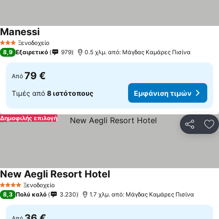
Manessi
Εμφάνιση τιμών
Ξενοδοχείο
3 Αστέρια
8,9
Εξαιρετικό
979
0.5 χλμ. από: Μάγδας Καμάρες Πισίνα
79 €
Από
Τιμές από
8 ιστότοπους
Εμφάνιση τιμών
Δημοφιλής επιλογή
Κοινοποί
Πρ
New Aegli Resort Hotel
Εμφάνιση τιμών
Ξενοδοχείο
4 Αστέρια
8,3
Πολύ καλό
3.230
1.7 χλμ. από: Μάγδας Καμάρες Πισίνα
36 €
Από