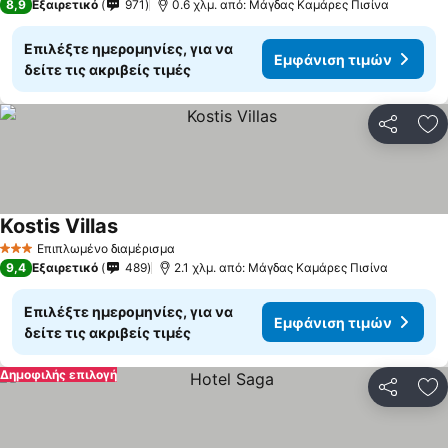
8,9
Εξαιρετικό
971
0.6 χλμ. από: Μάγδας Καμάρες Πισίνα
Επιλέξτε ημερομηνίες, για να
Εμφάνιση τιμών
δείτε τις ακριβείς τιμές
Κοινοποί
Πρ
Kostis Villas
Εμφάνιση τιμών
Επιπλωμένο διαμέρισμα
3 Αστέρια
9,4
Εξαιρετικό
489
2.1 χλμ. από: Μάγδας Καμάρες Πισίνα
Επιλέξτε ημερομηνίες, για να
Εμφάνιση τιμών
δείτε τις ακριβείς τιμές
Δημοφιλής επιλογή
Κοινοποί
Πρ