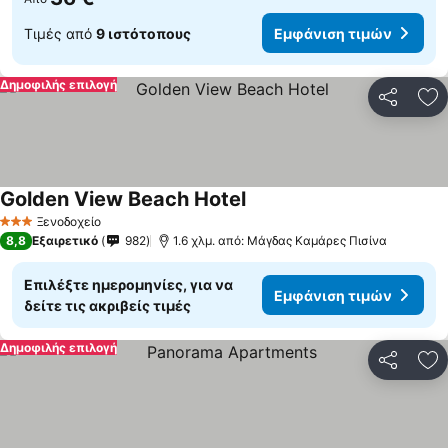
Τιμές από
9 ιστότοπους
Εμφάνιση τιμών
Δημοφιλής επιλογή
Κοινοποί
Πρ
Golden View Beach Hotel
Εμφάνιση τιμών
Ξενοδοχείο
3 Αστέρια
8,8
Εξαιρετικό
982
1.6 χλμ. από: Μάγδας Καμάρες Πισίνα
Επιλέξτε ημερομηνίες, για να
Εμφάνιση τιμών
δείτε τις ακριβείς τιμές
Δημοφιλής επιλογή
Κοινοποί
Πρ