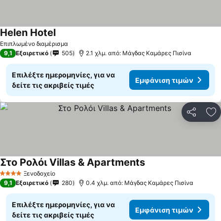
Helen Hotel
Εμφάνιση τιμών
Επιπλωμένο διαμέρισμα
9,1
Εξαιρετικό
505
2.1 χλμ. από: Μάγδας Καμάρες Πισίνα
Επιλέξτε ημερομηνίες, για να
Εμφάνιση τιμών
δείτε τις ακριβείς τιμές
Κοινοποί
Πρ
Στο Ρολόι Villas & Apartments
Εμφάνιση τιμών
Ξενοδοχείο
4 Αστέρια
9,1
Εξαιρετικό
280
0.4 χλμ. από: Μάγδας Καμάρες Πισίνα
Επιλέξτε ημερομηνίες, για να
Εμφάνιση τιμών
δείτε τις ακριβείς τιμές