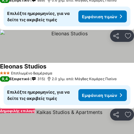
9,3
Εξαιρετικό
889
0.6 χλμ. από: Μάγδας Καμάρες Πισίνα
Επιλέξτε ημερομηνίες, για να
Εμφάνιση τιμών
δείτε τις ακριβείς τιμές
Κοινοποί
Πρ
Eleonas Studios
Εμφάνιση τιμών
Επιπλωμένο διαμέρισμα
3 Αστέρια
9,4
Εξαιρετικό
315
2.0 χλμ. από: Μάγδας Καμάρες Πισίνα
Επιλέξτε ημερομηνίες, για να
Εμφάνιση τιμών
δείτε τις ακριβείς τιμές
Δημοφιλής επιλογή
Κοινοποί
Πρ