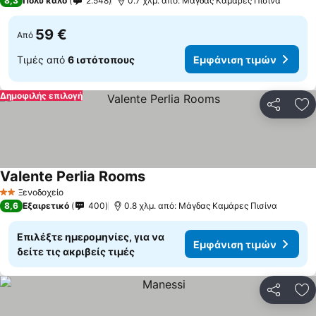
8,3
Πολύ καλό
2.548
0.7 χλμ. από: Μάγδας Καμάρες Πισίνα
59 €
Από
Τιμές από
6 ιστότοπους
Εμφάνιση τιμών
Δημοφιλής επιλογή
Κοινοποί
Πρ
Valente Perlia Rooms
Εμφάνιση τιμών
Ξενοδοχείο
2 Αστέρια
8,6
Εξαιρετικό
400
0.8 χλμ. από: Μάγδας Καμάρες Πισίνα
Επιλέξτε ημερομηνίες, για να
Εμφάνιση τιμών
δείτε τις ακριβείς τιμές
Κοινοποί
Πρ