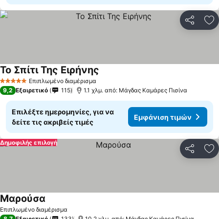
Κοινοποί
Πρ
Το Σπίτι Της Ειρήνης
Εμφάνιση τιμών
Επιπλωμένο διαμέρισμα
5 Αστέρια
9,2
Εξαιρετικό
115
1.1 χλμ. από: Μάγδας Καμάρες Πισίνα
Επιλέξτε ημερομηνίες, για να
Εμφάνιση τιμών
δείτε τις ακριβείς τιμές
Δημοφιλής επιλογή
Κοινοποί
Πρ
Μαρούσα
Εμφάνιση τιμών
Επιπλωμένο διαμέρισμα
8,7
Εξαιρετικό
133
10.2 χλμ. από: Μάγδας Καμάρες Πισίνα