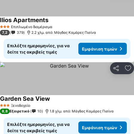
Ilios Apartments
Εμφάνιση τιμών
Επιπλωμένο διαμέρισμα
3 Αστέρια
7,2
379
2.2 χλμ. από: Μάγδας Καμάρες Πισίνα
Επιλέξτε ημερομηνίες, για να
Εμφάνιση τιμών
δείτε τις ακριβείς τιμές
Κοινοποί
Πρ
Garden Sea View
Εμφάνιση τιμών
Ξενοδοχείο
3 Αστέρια
8,8
Εξαιρετικό
10
1.8 χλμ. από: Μάγδας Καμάρες Πισίνα
Επιλέξτε ημερομηνίες, για να
Εμφάνιση τιμών
δείτε τις ακριβείς τιμές