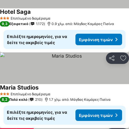
Hotel Saga
Εμφάνιση τιμών
Επιπλωμένο διαμέρισμα
3 Αστέρια
9,3
Εξαιρετικό
1.172
0.9 χλμ. από: Μάγδας Καμάρες Πισίνα
Επιλέξτε ημερομηνίες, για να
Εμφάνιση τιμών
δείτε τις ακριβείς τιμές
Κοινοποί
Πρ
Maria Studios
Εμφάνιση τιμών
Επιπλωμένο διαμέρισμα
3 Αστέρια
8,2
Πολύ καλό
210
1.7 χλμ. από: Μάγδας Καμάρες Πισίνα
Επιλέξτε ημερομηνίες, για να
Εμφάνιση τιμών
δείτε τις ακριβείς τιμές