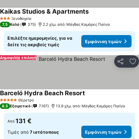
Kaikas Studios & Apartments
Εμφάνιση τιμών
Ξενοδοχείο
3 Αστέρια
7,5
Καλό
375
2.2 χλμ. από: Μάγδας Καμάρες Πισίνα
Επιλέξτε ημερομηνίες, για να
Εμφάνιση τιμών
δείτε τις ακριβείς τιμές
Δημοφιλής επιλογή
Κοινοποί
Πρ
Barceló Hydra Beach Resort
Εμφάνιση τιμών
Θέρετρο
5 Αστέρια
8,5
Εξαιρετικό
7.167
13.9 χλμ. από: Μάγδας Καμάρες Πισίνα
131 €
Από
Τιμές από
7 ιστότοπους
Εμφάνιση τιμών