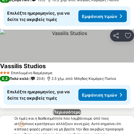
Επιλέξτε ημερομηνίες, για να
Εμφάνιση τιμών
δείτε τις ακριβείς τιμές
Κοινοποί
Πρ
Vassilis Studios
Εμφάνιση τιμών
Επιπλωμένο διαμέρισμα
3 Αστέρια
8,2
Πολύ καλό
204
2.5 χλμ. από: Μάγδας Καμάρες Πισίνα
Επιλέξτε ημερομηνίες, για να
Εμφάνιση τιμών
δείτε τις ακριβείς τιμές
Περισσότερα
Οι τιμές και η διαθεσιμότητα που λαμβάνουμε από τους
ιστότοπους κρατήσεων αλλάζουν συνεχώς. Αυτό σημαίνει ότι
κάποιες φορές μπορεί να μη βρείτε την ίδια ακριβώς προσφορά