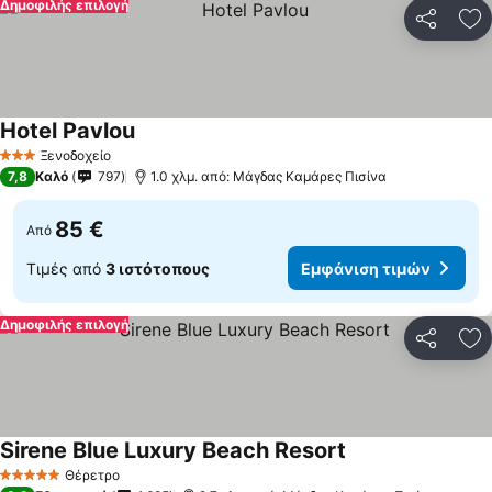
Δημοφιλής επιλογή
Κοινοποί
Πρ
Hotel Pavlou
Εμφάνιση τιμών
Ξενοδοχείο
3 Αστέρια
7,8
Καλό
797
1.0 χλμ. από: Μάγδας Καμάρες Πισίνα
85 €
Από
Τιμές από
3 ιστότοπους
Εμφάνιση τιμών
Δημοφιλής επιλογή
Κοινοποί
Πρ
Sirene Blue Luxury Beach Resort
Εμφάνιση τιμών
Θέρετρο
5 Αστέρια