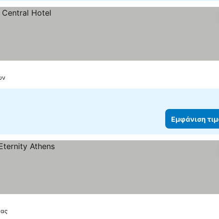
ών
Εμφάνιση τι
νας