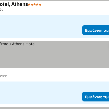
otel, Athens
5 Αστέρια
Εμφάνιση τιμών
νών
Εμφάνιση τι
θήνας
Εμφάνιση τι