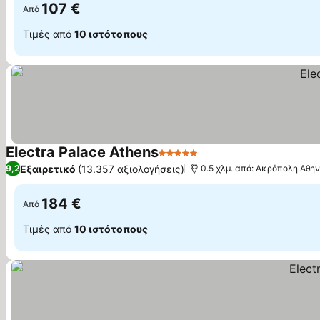
107 €
Από
Τιμές από
10 ιστότοπους
Electra Palace Athens
5 Αστέρια
Εμφάνιση τιμών
Εξαιρετικό
(13.357 αξιολογήσεις)
9,2
0.5 χλμ. από: Ακρόπολη Αθη
184 €
Από
Τιμές από
10 ιστότοπους