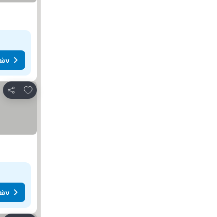
μών
Προσθήκη στα αγαπημένα
Κοινοποίηση
μών