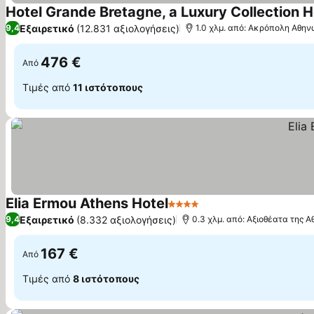
Hotel Grande Bretagne, a Luxury Collection H
Εξαιρετικό
(12.831 αξιολογήσεις)
9,4
1.0 χλμ. από: Ακρόπολη Αθη
476 €
Από
Τιμές από
11 ιστότοπους
Elia Ermou Athens Hotel
4 Αστέρια
Εμφάνιση τιμών
Εξαιρετικό
(8.332 αξιολογήσεις)
9,4
0.3 χλμ. από: Αξιοθέατα της Α
167 €
Από
Τιμές από
8 ιστότοπους