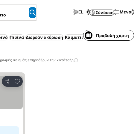
EL · €
Μενού
Σύνδεση
τιο
Προβολή χάρτη
ωινό
Πισίνα
Δωρεάν ακύρωση
Κλιματισμός
Επιπλωμένο διαμέ
ηρωμές σε εμάς επηρεάζουν την κατάταξη
Προσθήκη στα αγαπημένα
Κοινοποίηση