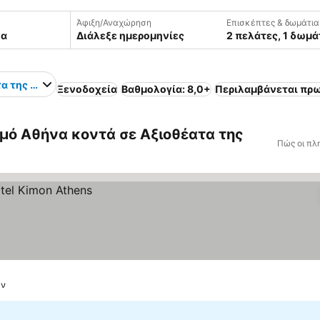
Άφιξη/Αναχώρηση
Επισκέπτες & δωμάτια
Διάλεξε ημερομηνίες
2 πελάτες, 1 δωμά
α της Αθήνας
Ξενοδοχεία
Βαθμολογία: 8,0+
Περιλαμβάνεται πρ
μό Αθήνα κοντά σε Αξιοθέατα της
Πώς οι πλ
ών