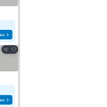
μών
Προσθήκη στα αγαπημένα
Κοινοποίηση
μών