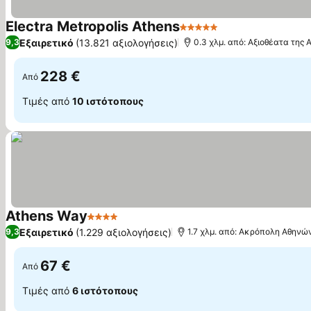
Electra Metropolis Athens
5 Αστέρια
Εμφάνιση τιμών
Εξαιρετικό
(13.821 αξιολογήσεις)
9,3
0.3 χλμ. από: Αξιοθέατα της 
228 €
Από
Τιμές από
10 ιστότοπους
Athens Way
4 Αστέρια
Εμφάνιση τιμών
Εξαιρετικό
(1.229 αξιολογήσεις)
9,3
1.7 χλμ. από: Ακρόπολη Αθηνώ
67 €
Από
Τιμές από
6 ιστότοπους