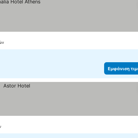
νών
Εμφάνιση τι
ν