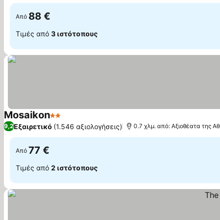
88 €
Από
Τιμές από
3 ιστότοπους
Mosaikon
2 Αστέρια
Εμφάνιση τιμών
Εξαιρετικό
(1.546 αξιολογήσεις)
9,2
0.7 χλμ. από: Αξιοθέατα της Α
77 €
Από
Τιμές από
2 ιστότοπους