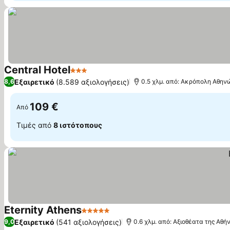
Central Hotel
3 Αστέρια
Εμφάνιση τιμών
Εξαιρετικό
(8.589 αξιολογήσεις)
8,6
0.5 χλμ. από: Ακρόπολη Αθην
109 €
Από
Τιμές από
8 ιστότοπους
Eternity Athens
5 Αστέρια
Εμφάνιση τιμών
Εξαιρετικό
(541 αξιολογήσεις)
9,0
0.6 χλμ. από: Αξιοθέατα της Αθή