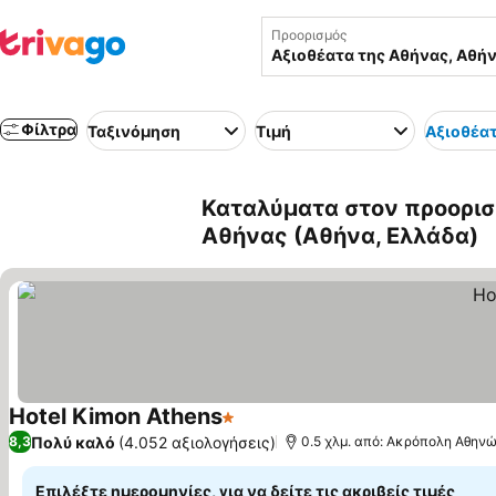
Προορισμός
Φίλτρα
Ταξινόμηση
Τιμή
Αξιοθέατ
Καταλύματα στον προορισ
Αθήνας (Αθήνα, Ελλάδα)
Hotel Kimon Athens
1 Αστέρια
Εμφάνιση τιμών
Πολύ καλό
(4.052 αξιολογήσεις)
8,3
0.5 χλμ. από: Ακρόπολη Αθην
Επιλέξτε ημερομηνίες, για να δείτε τις ακριβείς τιμές