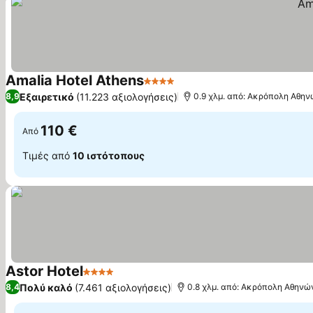
Amalia Hotel Athens
4 Αστέρια
Εμφάνιση τιμών
Εξαιρετικό
(11.223 αξιολογήσεις)
8,9
0.9 χλμ. από: Ακρόπολη Αθη
110 €
Από
Τιμές από
10 ιστότοπους
Astor Hotel
4 Αστέρια
Εμφάνιση τιμών
Πολύ καλό
(7.461 αξιολογήσεις)
8,4
0.8 χλμ. από: Ακρόπολη Αθηνώ