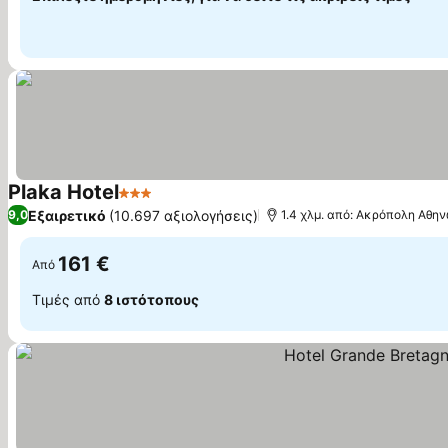
Plaka Hotel
3 Αστέρια
Εμφάνιση τιμών
Εξαιρετικό
(10.697 αξιολογήσεις)
9,0
1.4 χλμ. από: Ακρόπολη Αθη
161 €
Από
Τιμές από
8 ιστότοπους