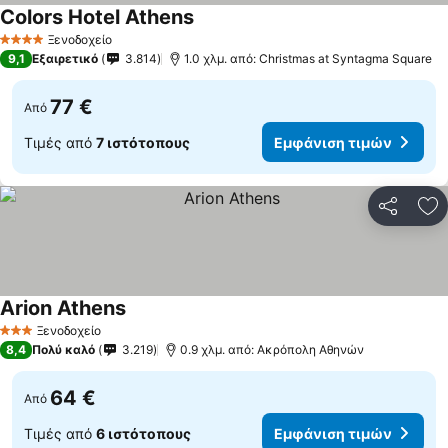
Colors Hotel Athens
Ξενοδοχείο
4 Αστέρια
9,1
Εξαιρετικό
3.814
1.0 χλμ. από: Christmas at Syntagma Square
77 €
Από
Τιμές από
7 ιστότοπους
Εμφάνιση τιμών
Κοινοποί
Πρ
Arion Athens
Ξενοδοχείο
3 Αστέρια
8,4
Πολύ καλό
3.219
0.9 χλμ. από: Ακρόπολη Αθηνών
64 €
Από
Τιμές από
6 ιστότοπους
Εμφάνιση τιμών