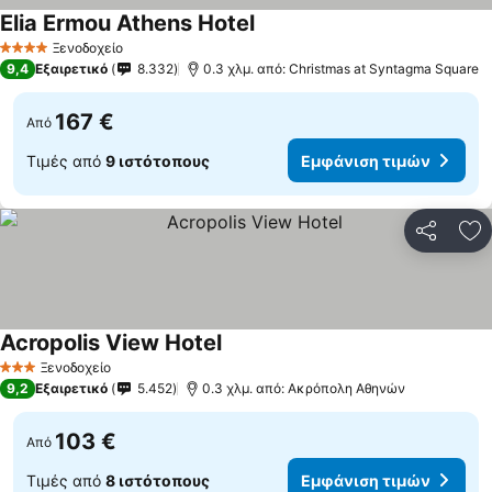
Elia Ermou Athens Hotel
Ξενοδοχείο
4 Αστέρια
9,4
Εξαιρετικό
8.332
0.3 χλμ. από: Christmas at Syntagma Square
167 €
Από
Τιμές από
9 ιστότοπους
Εμφάνιση τιμών
Κοινοποί
Πρ
Acropolis View Hotel
Ξενοδοχείο
3 Αστέρια
9,2
Εξαιρετικό
5.452
0.3 χλμ. από: Ακρόπολη Αθηνών
103 €
Από
Τιμές από
8 ιστότοπους
Εμφάνιση τιμών