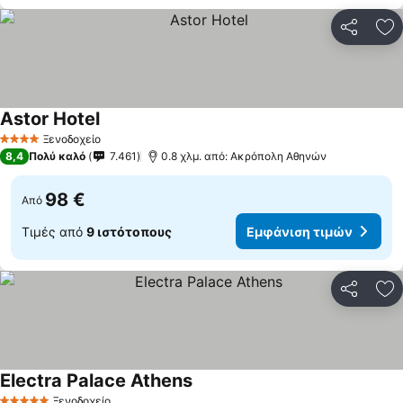
Κοινοποί
Πρ
Astor Hotel
Ξενοδοχείο
4 Αστέρια
8,4
Πολύ καλό
7.461
0.8 χλμ. από: Ακρόπολη Αθηνών
98 €
Από
Τιμές από
9 ιστότοπους
Εμφάνιση τιμών
Κοινοποί
Πρ
Electra Palace Athens
Ξενοδοχείο