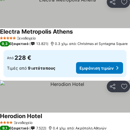
Κοινοποί
Πρ
Electra Metropolis Athens
Ξενοδοχείο
5 Αστέρια
9,3
Εξαιρετικό
13.821
0.3 χλμ. από: Christmas at Syntagma Square
228 €
Από
Τιμές από
9 ιστότοπους
Εμφάνιση τιμών
Κοινοποί
Πρ
Herodion Hotel
Ξενοδοχείο
4 Αστέρια
9,1
Εξαιρετικό
7.522
0.4 χλμ. από: Ακρόπολη Αθηνών