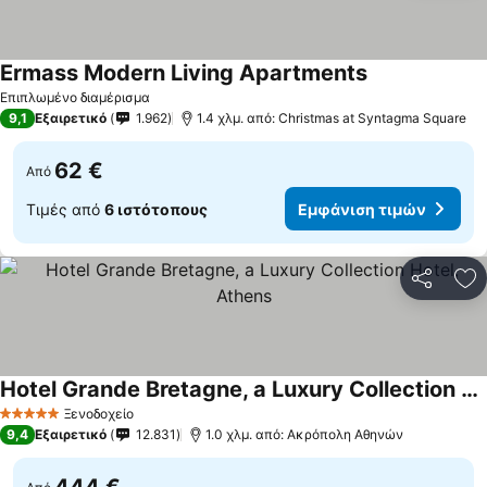
Ermass Modern Living Apartments
Επιπλωμένο διαμέρισμα
9,1
Εξαιρετικό
1.962
1.4 χλμ. από: Christmas at Syntagma Square
62 €
Από
Τιμές από
6 ιστότοπους
Εμφάνιση τιμών
Κοινοποί
Πρ
Hotel Grande Bretagne, a Luxury Collection Hotel, Athens
Ξενοδοχείο
5 Αστέρια
9,4
Εξαιρετικό
12.831
1.0 χλμ. από: Ακρόπολη Αθηνών