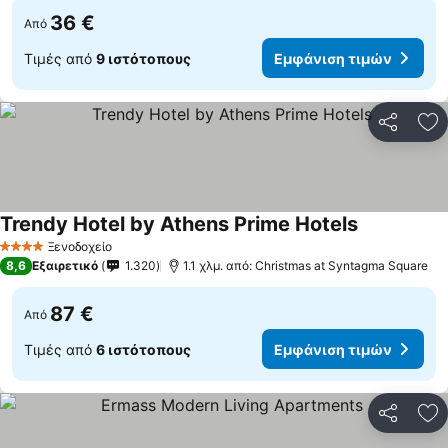
36 €
Από
Τιμές από
9 ιστότοπους
Εμφάνιση τιμών
Κοινοποί
Πρ
Trendy Hotel by Athens Prime Hotels
Ξενοδοχείο
4 Αστέρια
8,6
Εξαιρετικό
1.320
1.1 χλμ. από: Christmas at Syntagma Square
87 €
Από
Τιμές από
6 ιστότοπους
Εμφάνιση τιμών
Κοινοποί
Πρ