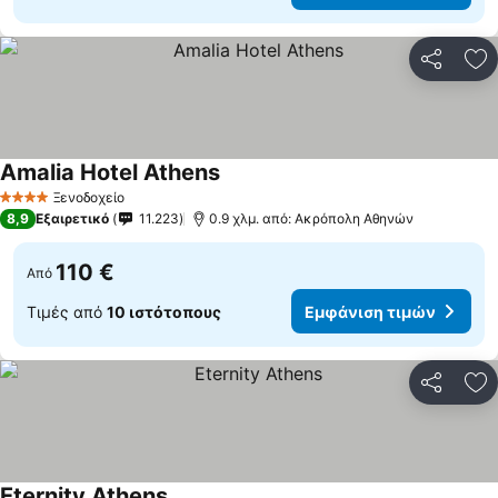
Κοινοποί
Πρ
Amalia Hotel Athens
Ξενοδοχείο
4 Αστέρια
8,9
Εξαιρετικό
11.223
0.9 χλμ. από: Ακρόπολη Αθηνών
110 €
Από
Τιμές από
10 ιστότοπους
Εμφάνιση τιμών
Κοινοποί
Πρ
Eternity Athens