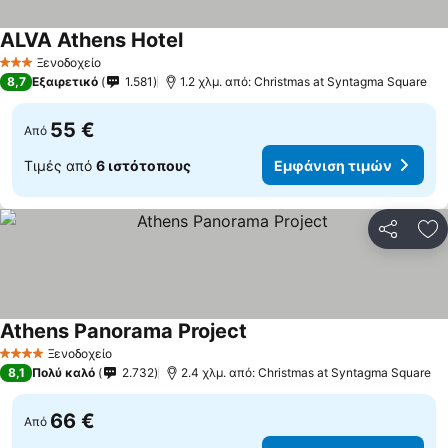
ALVA Athens Hotel
Ξενοδοχείο
3 Αστέρια
8,7
Εξαιρετικό
1.581
1.2 χλμ. από: Christmas at Syntagma Square
55 €
Από
Τιμές από
6 ιστότοπους
Εμφάνιση τιμών
Κοινοποί
Πρ
Athens Panorama Project
Ξενοδοχείο
4 Αστέρια
8,1
Πολύ καλό
2.732
2.4 χλμ. από: Christmas at Syntagma Square
66 €
Από