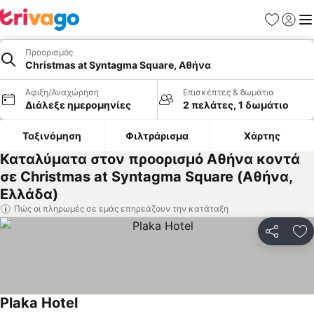
Αγαπημέν
Σύνδε
Με
Προορισμός
Christmas at Syntagma Square, Αθήνα
Άφιξη/Αναχώρηση
Επισκέπτες & δωμάτια
Διάλεξε ημερομηνίες
2 πελάτες, 1 δωμάτιο
Ταξινόμηση
Φιλτράρισμα
Χάρτης
Καταλύματα στον προορισμό Αθήνα κοντά
σε Christmas at Syntagma Square (Αθήνα,
Ελλάδα)
Πώς οι πληρωμές σε εμάς επηρεάζουν την κατάταξη
Κοινοποί
Πρ
Plaka Hotel