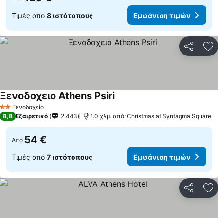
Τιμές από
8 ιστότοπους
Εμφάνιση τιμών
Κοινοποί
Πρ
Ξενοδοχειο Athens Psiri
Ξενοδοχείο
2 Αστέρια
8,8
Εξαιρετικό
2.443
1.0 χλμ. από: Christmas at Syntagma Square
54 €
Από
Τιμές από
7 ιστότοπους
Εμφάνιση τιμών
Κοινοποί
Πρ