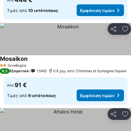
444 €
Από
Τιμές από
10 ιστότοπους
Εμφάνιση τιμών
Κοινοποί
Πρ
Mosaikon
Ξενοδοχείο
2 Αστέρια
9,2
Εξαιρετικό
1.546
0.6 χλμ. από: Christmas at Syntagma Square
91 €
Από
Τιμές από
9 ιστότοπους
Εμφάνιση τιμών
Κοινοποί
Πρ