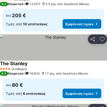
5 Αστέρια
9,2
Εξαιρετικό
13.357
0.5 χλμ. από: Ακρόπολη Αθηνών
205 €
Από
Τιμές από
10 ιστότοπους
Εμφάνιση τιμών
Κοινοποί
Πρ
The Stanley
Ξενοδοχείο
4 Αστέρια
8,5
Εξαιρετικό
16.613
1.7 χλμ. από: Ακρόπολη Αθηνών
80 €
Από
Τιμές από
6 ιστότοπους
Εμφάνιση τιμών