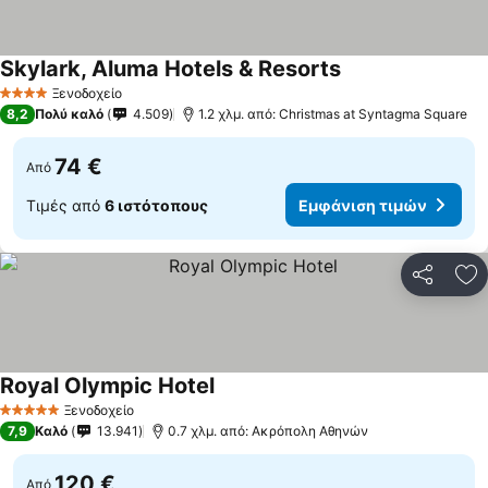
Skylark, Aluma Hotels & Resorts
Ξενοδοχείο
4 Αστέρια
8,2
Πολύ καλό
4.509
1.2 χλμ. από: Christmas at Syntagma Square
74 €
Από
Τιμές από
6 ιστότοπους
Εμφάνιση τιμών
Κοινοποί
Πρ
Royal Olympic Hotel
Ξενοδοχείο
5 Αστέρια
7,9
Καλό
13.941
0.7 χλμ. από: Ακρόπολη Αθηνών
120 €
Από