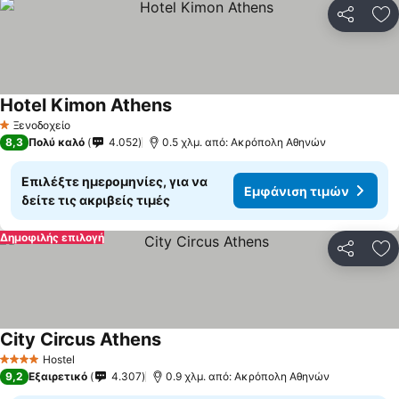
Κοινοποί
Πρ
Hotel Kimon Athens
Ξενοδοχείο
1 Αστέρια
8,3
Πολύ καλό
4.052
0.5 χλμ. από: Ακρόπολη Αθηνών
Επιλέξτε ημερομηνίες, για να
Εμφάνιση τιμών
δείτε τις ακριβείς τιμές
Δημοφιλής επιλογή
Κοινοποί
Πρ
City Circus Athens
Hostel
4 Αστέρια
9,2
Εξαιρετικό
4.307
0.9 χλμ. από: Ακρόπολη Αθηνών