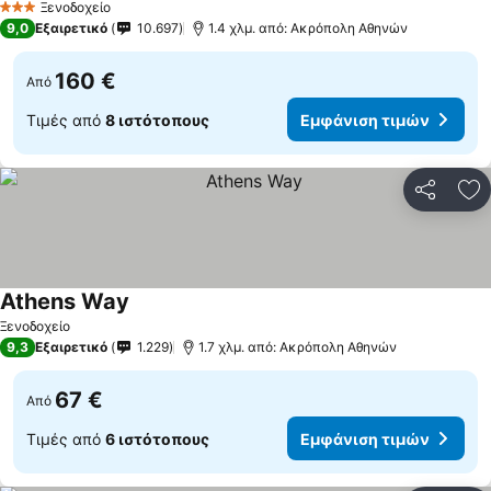
Ξενοδοχείο
3 Αστέρια
9,0
Εξαιρετικό
10.697
1.4 χλμ. από: Ακρόπολη Αθηνών
160 €
Από
Τιμές από
8 ιστότοπους
Εμφάνιση τιμών
Κοινοποί
Πρ
Athens Way
Ξενοδοχείο
9,3
Εξαιρετικό
1.229
1.7 χλμ. από: Ακρόπολη Αθηνών
67 €
Από
Τιμές από
6 ιστότοπους
Εμφάνιση τιμών