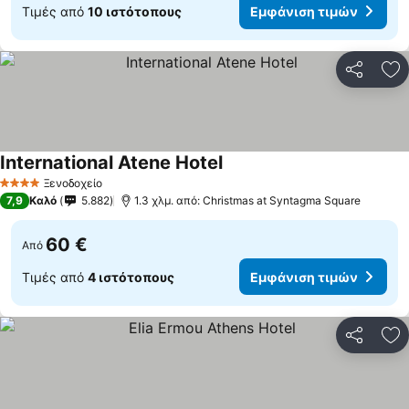
Τιμές από
10 ιστότοπους
Εμφάνιση τιμών
Κοινοποί
Πρ
International Atene Hotel
Ξενοδοχείο
4 Αστέρια
7,9
Καλό
5.882
1.3 χλμ. από: Christmas at Syntagma Square
60 €
Από
Τιμές από
4 ιστότοπους
Εμφάνιση τιμών
Κοινοποί
Πρ