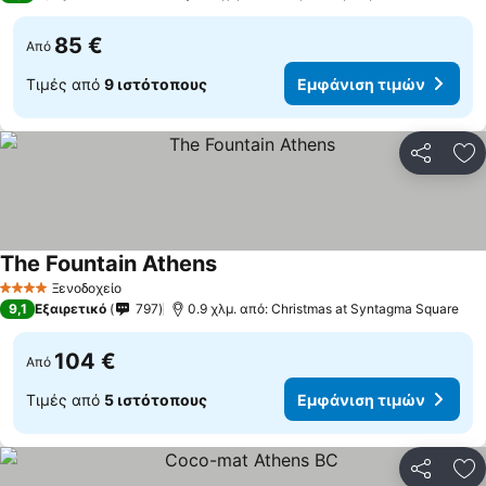
85 €
Από
Τιμές από
9 ιστότοπους
Εμφάνιση τιμών
Κοινοποί
Πρ
The Fountain Athens
Ξενοδοχείο
4 Αστέρια
9,1
Εξαιρετικό
797
0.9 χλμ. από: Christmas at Syntagma Square
104 €
Από
Τιμές από
5 ιστότοπους
Εμφάνιση τιμών
Κοινοποί
Πρ