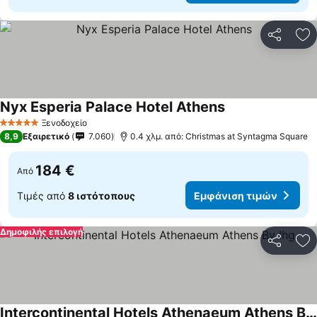
Κοινοποί
Πρ
Nyx Esperia Palace Hotel Athens
Ξενοδοχείο
5 Αστέρια
8,9
Εξαιρετικό
7.060
0.4 χλμ. από: Christmas at Syntagma Square
184 €
Από
Τιμές από
8 ιστότοπους
Εμφάνιση τιμών
Δημοφιλής επιλογή
Κοινοποί
Πρ
Intercontinental Hotels Athenaeum Athens By Ihg