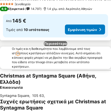
Ξενοδοχείο
5 Αστέρια
8,9
Εξαιρετικό
14.797
1.4 χλμ. από: Ακρόπολη Αθηνών
145 €
Από
Τιμές από
10 ιστότοπους
Εμφάνιση τιμών
Περισσότερα
Οι τιμές και η διαθεσιμότητα που λαμβάνουμε από τους
ιστότοπους κρατήσεων αλλάζουν συνεχώς. Αυτό σημαίνει ότι
κάποιες φορές μπορεί να μη βρείτε την ίδια ακριβώς προσφορά
που είδατε στην trivago όταν μεταβείτε στον ιστότοπο
κρατήσεων.
Christmas at Syntagma Square (Αθήνα,
Ελλάδα)
Επικοινωνία
Syntagma Square
,
105 63
,
Συχνές ερωτήσεις σχετικά με Christmas at
Syntagma Square