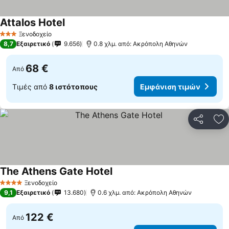
Attalos Hotel
Ξενοδοχείο
3 Αστέρια
8,7
Εξαιρετικό
9.656
0.8 χλμ. από: Ακρόπολη Αθηνών
68 €
Από
Τιμές από
8 ιστότοπους
Εμφάνιση τιμών
Κοινοποί
Πρ
The Athens Gate Hotel
Ξενοδοχείο
4 Αστέρια
9,1
Εξαιρετικό
13.680
0.6 χλμ. από: Ακρόπολη Αθηνών
122 €
Από