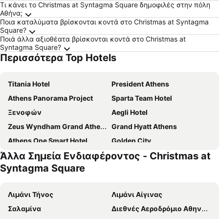
Τι κάνει το Christmas at Syntagma Square δημοφιλές στην πόλη
Αθήνα;
Ποια καταλύματα βρίσκονται κοντά στο Christmas at Syntagma
Square?
Ποιά άλλα αξιοθέατα βρίσκονται κοντά στο Christmas at
Syntagma Square?
Περισσότερα Top Hotels
Titania Hotel
President Athens
Athens Panorama Project
Sparta Team Hotel
Ξενοφών
Aegli Hotel
Zeus Wyndham Grand Athens
Grand Hyatt Athens
Athens One Smart Hotel
Golden City
Άλλα Σημεία Ενδιαφέροντος - Christmas at
Novotel Athenes
Breeze Boutique Athens
Syntagma Square
Athens House
Socrates Hotel
Melia Athens
The Stanley
Λιμάνι Τήνος
Λιμάνι Αίγινας
Sofitel Athens Airport
Intercontinental Hotels Athenaeum Athens By Ihg
Σαλαμίνα
Διεθνές Αεροδρόμιο Αθηνών Ελευθέριος Βενιζέλος
Mosaikon
International Atene Hotel