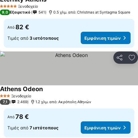
Ξενοδοχείο
5 Αστέρια
9,0
Εξαιρετικό
541
0.5 χλμ. από: Christmas at Syntagma Square
82 €
Από
Τιμές από
3 ιστότοπους
Εμφάνιση τιμών
Κοινοποί
Πρ
Athens Odeon
Ξενοδοχείο
3 Αστέρια
7,1
2.469
1.2 χλμ. από: Ακρόπολη Αθηνών
78 €
Από
Τιμές από
7 ιστότοπους
Εμφάνιση τιμών