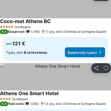
Coco-mat Athens BC
Ξενοδοχείο
5 Αστέρια
9,2
Εξαιρετικό
5.795
1.1 χλμ. από: Christmas at Syntagma Square
121 €
Από
Τιμές από
9 ιστότοπους
Εμφάνιση τιμών
Κοινοποί
Πρ
Athens One Smart Hotel
Ξενοδοχείο
4 Αστέρια
8,0
Πολύ καλό
1.092
1.4 χλμ. από: Christmas at Syntagma Square