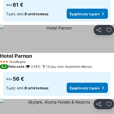
61 €
Από
Τιμές από
8 ιστότοπους
Εμφάνιση τιμών
Κοινοποί
Πρ
Hotel Parnon
Ξενοδοχείο
3 Αστέρια
8,2
Πολύ καλό
2.457
1.6 χλμ. από: Ακρόπολη Αθηνών
56 €
Από
Τιμές από
8 ιστότοπους
Εμφάνιση τιμών
Κοινοποί
Πρ