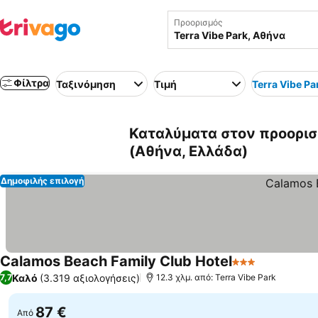
Προορισμός
Φίλτρα
Ταξινόμηση
Τιμή
Terra Vibe Pa
Καταλύματα στον προορισμ
(Αθήνα, Ελλάδα)
Δημοφιλής επιλογή
Calamos Beach Family Club Hotel
3 Αστέρια
Εμφάνιση 
Καλό
(3.319 αξιολογήσεις)
7,7
12.3 χλμ. από: Terra Vibe Park
87 €
Από