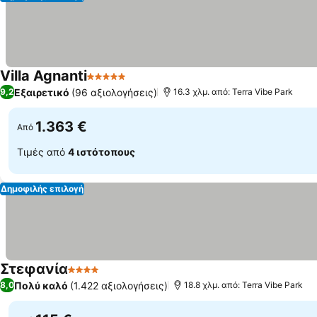
Villa Agnanti
5 Αστέρια
Εμφάνιση τιμών
Εξαιρετικό
(96 αξιολογήσεις)
9,2
16.3 χλμ. από: Terra Vibe Park
1.363 €
Από
Τιμές από
4 ιστότοπους
Δημοφιλής επιλογή
Στεφανία
4 Αστέρια
Εμφάνιση τιμών
Πολύ καλό
(1.422 αξιολογήσεις)
8,0
18.8 χλμ. από: Terra Vibe Park