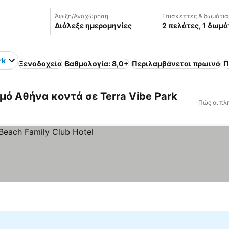
Άφιξη/Αναχώρηση
Επισκέπτες & δωμάτια
Διάλεξε ημερομηνίες
2 πελάτες, 1 δωμά
rk
Ξενοδοχεία
Βαθμολογία: 8,0+
Περιλαμβάνεται πρωινό
Π
ό Αθήνα κοντά σε Terra Vibe Park
Πώς οι πλ
τιμών