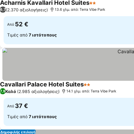
Acharnis Kavallari Hotel Suites
2 Αστέρια
Εμφάνιση τιμών
(2.370 αξιολογήσεις)
6,7
13.6 χλμ. από: Terra Vibe Park
52 €
Από
Τιμές από
7 ιστότοπους
Cavallari Palace Hotel Suites
2 Αστέρια
Εμφάνιση τιμών
Καλό
(2.985 αξιολογήσεις)
7,9
14.1 χλμ. από: Terra Vibe Park
37 €
Από
Τιμές από
7 ιστότοπους
Δημοφιλής επιλογή