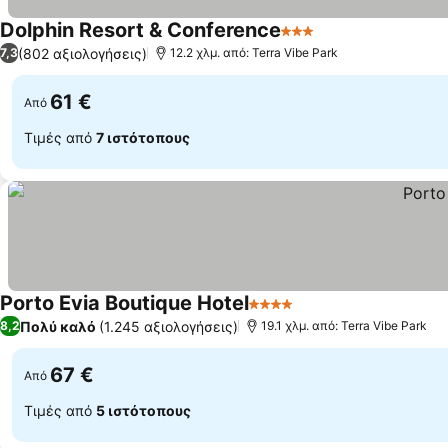
Dolphin Resort & Conference
3 Αστέρια
Εμφάνιση τιμών
(802 αξιολογήσεις)
7,3
12.2 χλμ. από: Terra Vibe Park
61 €
Από
Τιμές από
7 ιστότοπους
Porto Evia Boutique Hotel
4 Αστέρια
Εμφάνιση τιμών
Πολύ καλό
(1.245 αξιολογήσεις)
8,2
19.1 χλμ. από: Terra Vibe Park
67 €
Από
Τιμές από
5 ιστότοπους