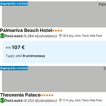
Δημοφιλής επιλογή
Palmariva Beach Hotel
4 Αστέρια
Εμφάνιση τιμών
Πολύ καλό
(5.284 αξιολογήσεις)
8,2
18.9 χλμ. από: Terra Vibe Park
107 €
Από
Τιμές από
9 ιστότοπους
Δημοφιλής επιλογή
Theoxenia Palace
5 Αστέρια
Εμφάνιση τιμών
Πολύ καλό
(4.233 αξιολογήσεις)
8,2
17.4 χλμ. από: Terra Vibe Park