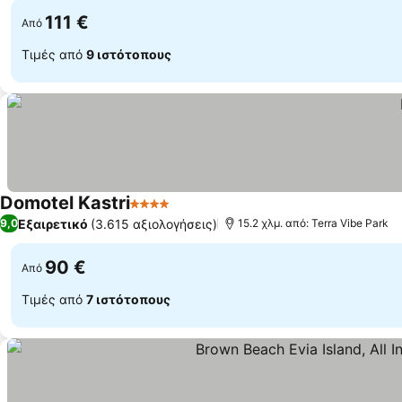
111 €
Από
Τιμές από
9 ιστότοπους
Domotel Kastri
4 Αστέρια
Εμφάνιση τιμών
Εξαιρετικό
(3.615 αξιολογήσεις)
9,0
15.2 χλμ. από: Terra Vibe Park
90 €
Από
Τιμές από
7 ιστότοπους