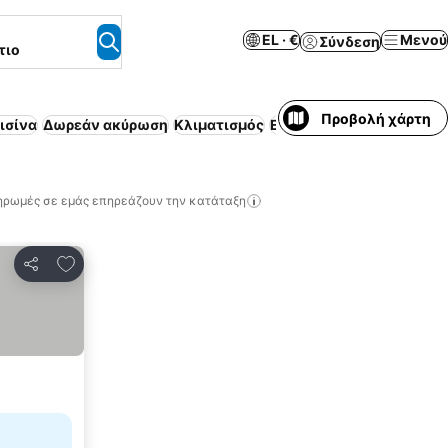
EL · €
Μενού
Σύνδεση
τιο
Προβολή χάρτη
ισίνα
Δωρεάν ακύρωση
Κλιματισμός
Επιπλωμένο διαμέρισμα
ηρωμές σε εμάς επηρεάζουν την κατάταξη
Προσθήκη στα αγαπημένα
Κοινοποίηση