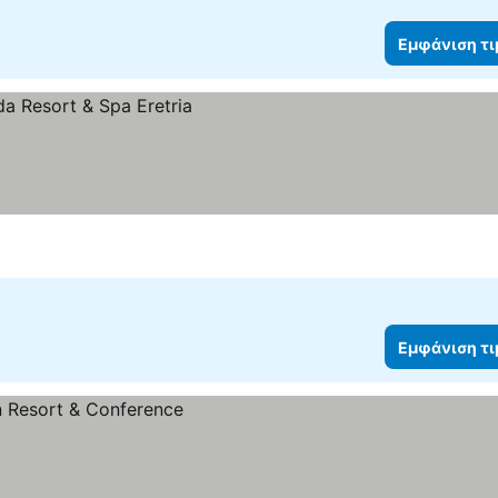
Εμφάνιση τ
μών
Εμφάνιση τ