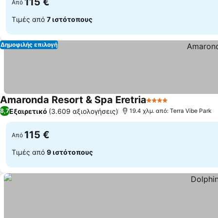
115 €
Από
Τιμές από
7 ιστότοπους
Δημοφιλής επιλογή
Amaronda Resort & Spa Eretria
4 Αστέρια
Εμφάνιση τι
Εξαιρετικό
(3.609 αξιολογήσεις)
8,7
19.4 χλμ. από: Terra Vibe Park
115 €
Από
Τιμές από
9 ιστότοπους