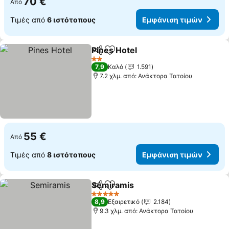
70 €
Από
Τιμές από
6 ιστότοπους
Εμφάνιση τιμών
Pines Hotel
Κοινοποίηση
Προσθήκη στα αγαπημένα
Εμφάνιση τιμώ
2 Αστέρια
7,9
Καλό
1.591
7.2 χλμ. από: Ανάκτορα Τατοίου
55 €
Από
Τιμές από
8 ιστότοπους
Εμφάνιση τιμών
Semiramis
Κοινοποίηση
Προσθήκη στα αγαπημένα
Εμφάνιση τιμώ
5 Αστέρια
8,9
Εξαιρετικό
2.184
9.3 χλμ. από: Ανάκτορα Τατοίου