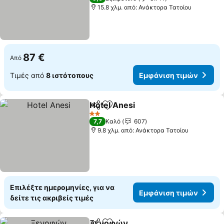
15.8 χλμ. από: Ανάκτορα Τατοίου
87 €
Από
Τιμές από
8 ιστότοπους
Εμφάνιση τιμών
Hotel Anesi
Κοινοποίηση
Προσθήκη στα αγαπημένα
Εμφάνιση τιμώ
2 Αστέρια
7,7
Καλό
607
9.8 χλμ. από: Ανάκτορα Τατοίου
Επιλέξτε ημερομηνίες, για να
Εμφάνιση τιμών
δείτε τις ακριβείς τιμές
Ξενοφών