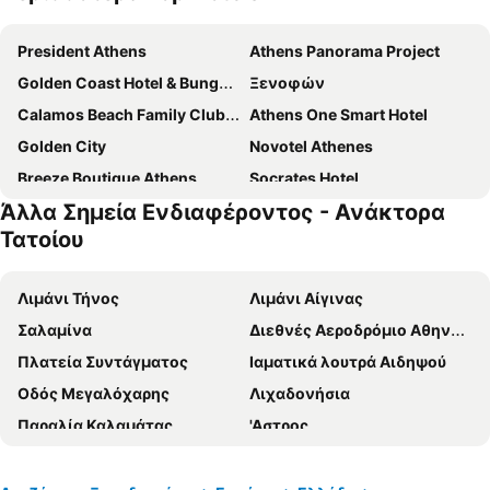
President Athens
Athens Panorama Project
Golden Coast Hotel & Bungalows
Ξενοφών
Calamos Beach Family Club Hotel
Athens One Smart Hotel
Golden City
Novotel Athenes
Breeze Boutique Athens
Socrates Hotel
Άλλα Σημεία Ενδιαφέροντος - Ανάκτορα
Melia Athens
The Stanley
Τατοίου
International Atene Hotel
Boss Boutique Athens
Evita Asty
Theoxenia Palace
Λιμάνι Τήνος
Λιμάνι Αίγινας
Alexandros Pension
Hotel Parnon
Σαλαμίνα
Διεθνές Αεροδρόμιο Αθηνών Ελευθέριος Βενιζέλος
ROY Hotel
Colors Hotel Athens
Πλατεία Συντάγματος
Ιαματικά λουτρά Αιδηψού
Alma Hotel
Athens Way
Οδός Μεγαλόχαρης
Λιχαδονήσια
Παράδεισος
Figleaf Kypseli
Παραλία Καλαμάτας
'Αστρος
Marathon Beach
Airotel Alexandros
Μύλος
Λιμάνι Σκιάθου
Νήρευς
Alassia Hotel
Πόρτο Γερμενό
Λιμάνι Αγίας Μαρίνας Αίγινας