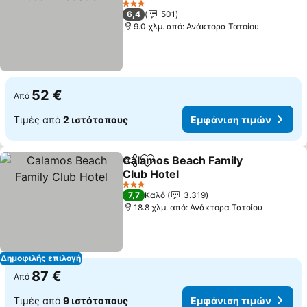
Εμφάνιση τιμών
3 Αστέρια
6,4
501
9.0 χλμ. από: Ανάκτορα Τατοίου
52 €
Από
Τιμές από
2 ιστότοπους
Εμφάνιση τιμών
Calamos Beach Family
Κοινοποίηση
Προσθήκη στα αγαπημένα
Club Hotel
Εμφάνιση τιμών
3 Αστέρια
7,7
Καλό
3.319
18.8 χλμ. από: Ανάκτορα Τατοίου
Δημοφιλής επιλογή
87 €
Από
Τιμές από
9 ιστότοπους
Εμφάνιση τιμών