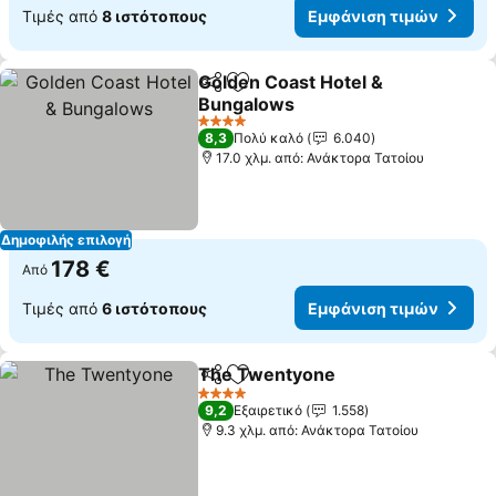
Τιμές από
8 ιστότοπους
Εμφάνιση τιμών
Golden Coast Hotel &
Κοινοποίηση
Προσθήκη στα αγαπημένα
Bungalows
Εμφάνιση τιμών
4 Αστέρια
8,3
Πολύ καλό
6.040
17.0 χλμ. από: Ανάκτορα Τατοίου
Δημοφιλής επιλογή
178 €
Από
Τιμές από
6 ιστότοπους
Εμφάνιση τιμών
The Twentyone
Κοινοποίηση
Προσθήκη στα αγαπημένα
Εμφάνιση 
4 Αστέρια
9,2
Εξαιρετικό
1.558
9.3 χλμ. από: Ανάκτορα Τατοίου