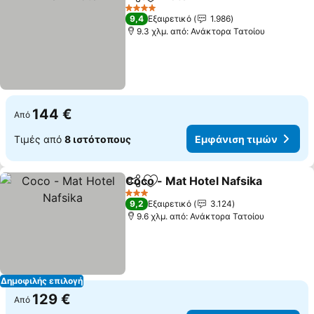
Κοινοποίηση
Προσθήκη στα αγαπημένα
Εμφάνιση τιμ
4 Αστέρια
9,4
Εξαιρετικό
1.986
9.3 χλμ. από: Ανάκτορα Τατοίου
144 €
Από
Τιμές από
8 ιστότοπους
Εμφάνιση τιμών
Coco - Mat Hotel Nafsika
Κοινοποίηση
Προσθήκη στα αγαπημένα
Ε
3 Αστέρια
9,2
Εξαιρετικό
3.124
9.6 χλμ. από: Ανάκτορα Τατοίου
Δημοφιλής επιλογή
129 €
Από