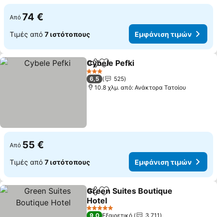
74 €
Από
Τιμές από
7 ιστότοπους
Εμφάνιση τιμών
Cybele Pefki
Κοινοποίηση
Προσθήκη στα αγαπημένα
Εμφάνιση τιμ
3 Αστέρια
6,5
525
10.8 χλμ. από: Ανάκτορα Τατοίου
55 €
Από
Τιμές από
7 ιστότοπους
Εμφάνιση τιμών
Green Suites Boutique
Κοινοποίηση
Προσθήκη στα αγαπημένα
Hotel
Εμφάνιση τιμών
5 Αστέρια
9,0
Εξαιρετικό
3.711