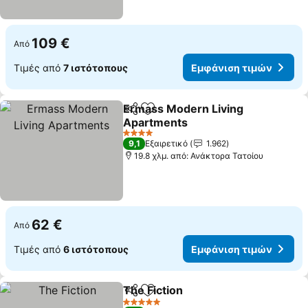
109 €
Από
Τιμές από
7 ιστότοπους
Εμφάνιση τιμών
Ermass Modern Living
Κοινοποίηση
Προσθήκη στα αγαπημένα
Apartments
Εμφάνιση τιμών
4 Αστέρια
9,1
Εξαιρετικό
1.962
19.8 χλμ. από: Ανάκτορα Τατοίου
62 €
Από
Τιμές από
6 ιστότοπους
Εμφάνιση τιμών
The Fiction
Κοινοποίηση
Προσθήκη στα αγαπημένα
Εμφάνιση τιμώ
5 Αστέρια