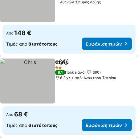
Αθηνών 'Σπύρος Λούης'
148 €
Από
Τιμές από
8 ιστότοπους
Εμφάνιση τιμών
Chris
Κοινοποίηση
Προσθήκη στα αγαπημένα
Εμφάνιση τιμών
2 Αστέρια
8,1
Πολύ καλό
690
6.2 χλμ. από: Ανάκτορα Τατοίου
68 €
Από
Τιμές από
6 ιστότοπους
Εμφάνιση τιμών