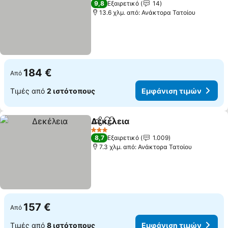
9,8
Εξαιρετικό
14
13.6 χλμ. από: Ανάκτορα Τατοίου
184 €
Από
Τιμές από
2 ιστότοπους
Εμφάνιση τιμών
Δεκέλεια
Κοινοποίηση
Προσθήκη στα αγαπημένα
Εμφάνιση τιμών
3 Αστέρια
8,7
Εξαιρετικό
1.009
7.3 χλμ. από: Ανάκτορα Τατοίου
157 €
Από
Τιμές από
8 ιστότοπους
Εμφάνιση τιμών