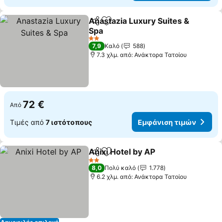
Anastazia Luxury Suites &
Κοινοποίηση
Προσθήκη στα αγαπημένα
Spa
Εμφάνιση τιμών
2 Αστέρια
7,9
Καλό
588
7.3 χλμ. από: Ανάκτορα Τατοίου
72 €
Από
Τιμές από
7 ιστότοπους
Εμφάνιση τιμών
Anixi Hotel by AP
Κοινοποίηση
Προσθήκη στα αγαπημένα
Εμφάνιση
2 Αστέρια
8,0
Πολύ καλό
1.778
6.2 χλμ. από: Ανάκτορα Τατοίου