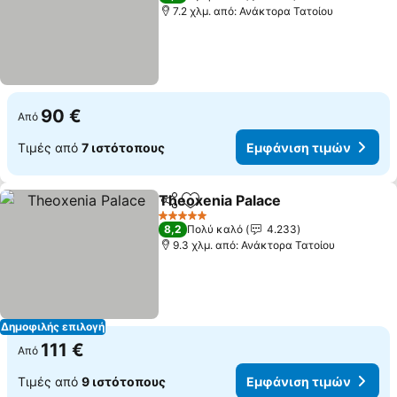
7.2 χλμ. από: Ανάκτορα Τατοίου
90 €
Από
Τιμές από
7 ιστότοπους
Εμφάνιση τιμών
Theoxenia Palace
Κοινοποίηση
Προσθήκη στα αγαπημένα
Εμφάνισ
5 Αστέρια
8,2
Πολύ καλό
4.233
9.3 χλμ. από: Ανάκτορα Τατοίου
Δημοφιλής επιλογή
111 €
Από
Τιμές από
9 ιστότοπους
Εμφάνιση τιμών