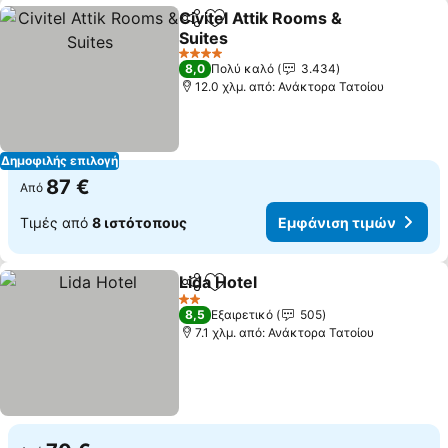
Civitel Attik Rooms &
Κοινοποίηση
Προσθήκη στα αγαπημένα
Suites
Εμφάνιση τιμών
4 Αστέρια
8,0
Πολύ καλό
3.434
12.0 χλμ. από: Ανάκτορα Τατοίου
Δημοφιλής επιλογή
87 €
Από
Τιμές από
8 ιστότοπους
Εμφάνιση τιμών
Lida Hotel
Κοινοποίηση
Προσθήκη στα αγαπημένα
Εμφάνιση τιμών
2 Αστέρια
8,5
Εξαιρετικό
505
7.1 χλμ. από: Ανάκτορα Τατοίου