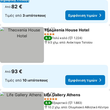
Δημοφιλής επιλογή
82 €
Από
Τιμές από
3 ιστότοπους
Εμφάνιση τιμών
Theoxenia House Hotel
Κοινοποίηση
Προσθήκη στα αγαπημένα
Εμ
4 Αστέρια
8,3
Πολύ καλό
1.224
9.5 χλμ. από: Ανάκτορα Τατοίου
93 €
Από
Τιμές από
10 ιστότοπους
Εμφάνιση τιμών
Life Gallery Athens
Κοινοποίηση
Προσθήκη στα αγαπημένα
Εμφάνι
5 Αστέρια
8,9
Εξαιρετικό
1.883
10.2 χλμ. από: Ολυμπιακό Αθλητικό Κέντρο