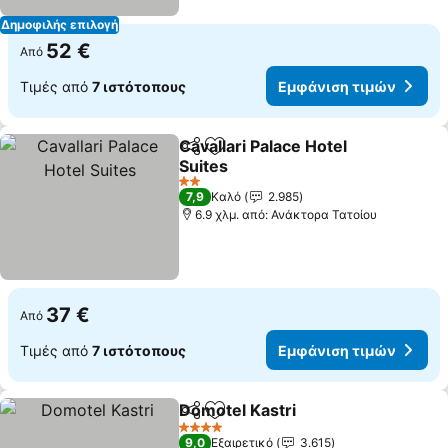
Δημοφιλής επιλογή
52 €
Από
Τιμές από
7 ιστότοπους
Εμφάνιση τιμών
Cavallari Palace Hotel
Κοινοποίηση
Προσθήκη στα αγαπημένα
Suites
Εμφάνιση τιμών
2 Αστέρια
7,9
Καλό
2.985
6.9 χλμ. από: Ανάκτορα Τατοίου
37 €
Από
Τιμές από
7 ιστότοπους
Εμφάνιση τιμών
Domotel Kastri
Κοινοποίηση
Προσθήκη στα αγαπημένα
Εμφάνιση τ
4 Αστέρια
9,0
Εξαιρετικό
3.615