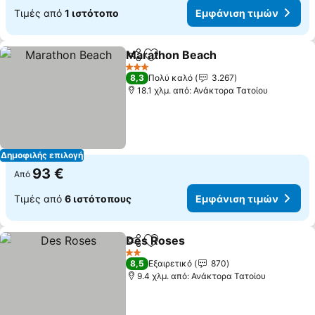
Τιμές από
1 ιστότοπο
Εμφάνιση τιμών
Marathon Beach
Κοινοποίηση
Προσθήκη στα αγαπημένα
Εμφάνιση
3 Αστέρια
8,3
Πολύ καλό
3.267
18.1 χλμ. από: Ανάκτορα Τατοίου
Δημοφιλής επιλογή
93 €
Από
Τιμές από
6 ιστότοπους
Εμφάνιση τιμών
Des Roses
Κοινοποίηση
Προσθήκη στα αγαπημένα
Εμφάνιση τιμώ
2 Αστέρια
8,5
Εξαιρετικό
870
9.4 χλμ. από: Ανάκτορα Τατοίου