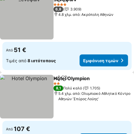
Κοινοποίηση
Προσθήκη στα αγαπημένα
Εμφάνιση τιμών
4 Αστέρια
6,8
3.909
4.8 χλμ. από: Ακρόπολη Αθηνών
51 €
Από
Τιμές από
8 ιστότοπους
Εμφάνιση τιμών
Hotel Olympion
Κοινοποίηση
Προσθήκη στα αγαπημένα
Εμφάνιση 
2 Αστέρια
8,1
Πολύ καλό
1.705
5.4 χλμ. από: Ολυμπιακό Αθλητικό Κέντρο
Αθηνών 'Σπύρος Λούης'
107 €
Από