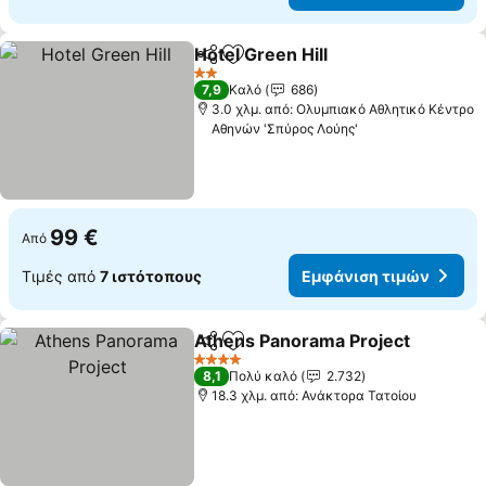
Hotel Green Hill
Κοινοποίηση
Προσθήκη στα αγαπημένα
Εμφάνιση 
2 Αστέρια
7,9
Καλό
686
3.0 χλμ. από: Ολυμπιακό Αθλητικό Κέντρο
Αθηνών 'Σπύρος Λούης'
99 €
Από
Τιμές από
7 ιστότοπους
Εμφάνιση τιμών
Athens Panorama Project
Κοινοποίηση
Προσθήκη στα αγαπημένα
4 Αστέρια
8,1
Πολύ καλό
2.732
18.3 χλμ. από: Ανάκτορα Τατοίου