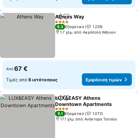
Athens Way
Κοινοποίηση
Προσθήκη στα αγαπημένα
Εμφάνιση τιμ
4 Αστέρια
9,3
Εξαιρετικό
1.229
1.7 χλμ. από: Ακρόπολη Αθηνών
67 €
Από
Τιμές από
6 ιστότοπους
Εμφάνιση τιμών
LUX&EASY Athens
Κοινοποίηση
Προσθήκη στα αγαπημένα
Downtown Apartments
Εμφάνιση τιμών
4 Αστέρια
9,1
Εξαιρετικό
1.072
17.1 χλμ. από: Ανάκτορα Τατοίου