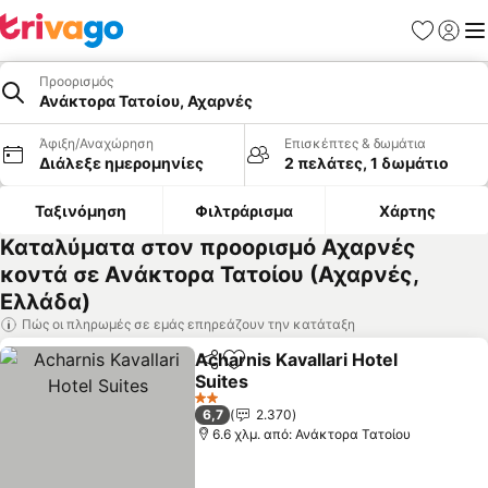
Αγαπημέν
Σύνδε
Με
Προορισμός
Ανάκτορα Τατοίου, Αχαρνές
Άφιξη/Αναχώρηση
Επισκέπτες & δωμάτια
Διάλεξε ημερομηνίες
2 πελάτες, 1 δωμάτιο
Ταξινόμηση
Φιλτράρισμα
Χάρτης
Καταλύματα στον προορισμό Αχαρνές
κοντά σε Ανάκτορα Τατοίου (Αχαρνές,
Ελλάδα)
Πώς οι πληρωμές σε εμάς επηρεάζουν την κατάταξη
Acharnis Kavallari Hotel
Κοινοποίηση
Προσθήκη στα αγαπημένα
Suites
Εμφάνιση τιμών
2 Αστέρια
6,7
2.370
6.6 χλμ. από: Ανάκτορα Τατοίου