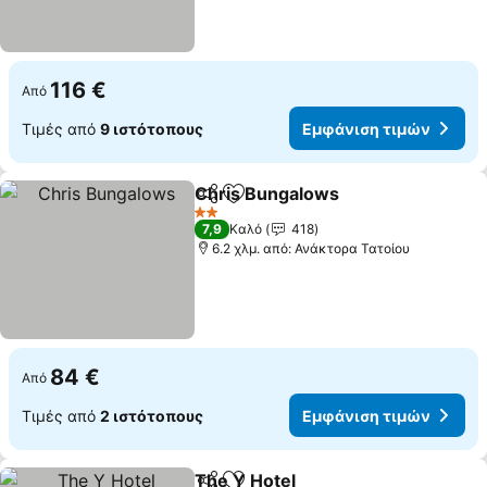
116 €
Από
Τιμές από
9 ιστότοπους
Εμφάνιση τιμών
Chris Bungalows
Κοινοποίηση
Προσθήκη στα αγαπημένα
Εμφάνιση
2 Αστέρια
7,9
Καλό
418
6.2 χλμ. από: Ανάκτορα Τατοίου
84 €
Από
Τιμές από
2 ιστότοπους
Εμφάνιση τιμών
The Y Hotel