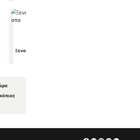
Ξενοδοχεία με σπα
Παραλιακά ξενοδοχεία
ώρα
κόπιος