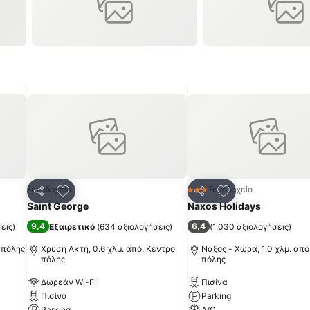
πημένα
Προσθήκη στα αγαπημένα
Προσθήκη στα α
Ξενοδοχείο
Ξενοδοχείο
3 Αστέρια
Κοινοποίηση
Κοινοποίηση
Saint George
Naxos Holidays
9,4
6,4
εις
)
Εξαιρετικό
(
634 αξιολογήσεις
)
(
1.030 αξιολογήσεις
)
 πόλης
Χρυσή Ακτή, 0.6 χλμ. από: Κέντρο
Νάξος - Χώρα, 1.0 χλμ. από
πόλης
πόλης
Δωρεάν Wi-Fi
Πισίνα
Πισίνα
Parking
Parking
A/C