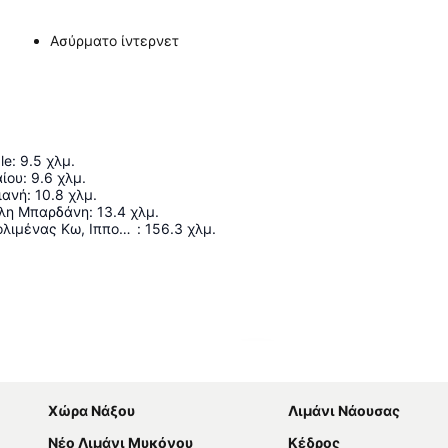
Ασύρματο ίντερνετ
le
:
9.5
χλμ.
ίου
:
9.6
χλμ.
ιανή
:
10.8
χλμ.
άλη Μπαρδάνη
:
13.4
χλμ.
Κρατικός Αερολιμένας Κω, Ιπποκράτης
:
156.3
χλμ.
Ανάπτυξη χάρτη
Χώρα Νάξου
Λιμάνι Νάουσας
Νέο Λιμάνι Μυκόνου
Κέδρος