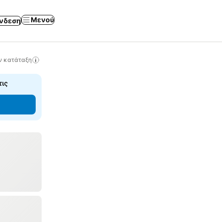
Μενού
νδεση
ν κατάταξη
τις