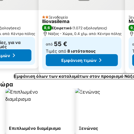
Ξενοδοχείο
Ξε
2 Αστέρια
Iliovasilema
Ma
8,6
9
ξιολογήσεις
)
Εξαιρετικό
(
1.072 αξιολογήσεις
)
μ. από: Κέντρο πόλης
Νάξος - Χώρα, 0.4 χλμ. από: Κέντρο πόλης
ες, για να
55 €
από
ιμές
Τιμές από
8 ιστότοπους
τιμών
Εμφάνιση τιμών
Εμφάνιση όλων των καταλυμάτων στον προορισμό Νάξο
Χώρα
Επιπλωμένο διαμέρισμα
Ξενώνας