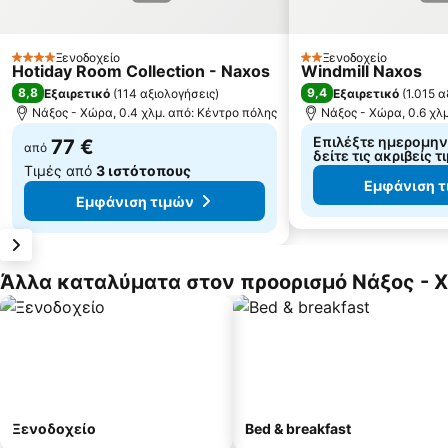
Ξενοδοχείο
Ξενοδοχείο
4 Αστέρια
2 Αστέρια
Hotiday Room Collection - Naxos
Windmill Naxos
8,8
9,4
Εξαιρετικό
(
114 αξιολογήσεις
)
Εξαιρετικό
(
1.015 α
Νάξος - Χώρα, 0.4 χλμ. από: Κέντρο πόλης
Νάξος - Χώρα, 0.6 χλ
Επιλέξτε ημερομηνί
77 €
από
δείτε τις ακριβείς τ
Τιμές από
3 ιστότοπους
Εμφάνιση 
Εμφάνιση τιμών
Άλλα καταλύματα στον προορισμό Νάξος - 
Ξενοδοχείο
Bed & breakfast