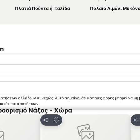
Πλατιά Πούντα ή Ιταλίδα
Παλαιό Λιμάνι Μυκόν
on
κρατήσεων αλλάζουν συνεχώς. Αυτό σημαίνει ότι κάποιες φορές μπορεί να μη 
ν ιστότοπο κρατήσεων.
ροορισμό Νάξος - Χώρα
 αγαπημένα
Προσθήκη στα αγαπημένα
Κοινοποίηση
Κο