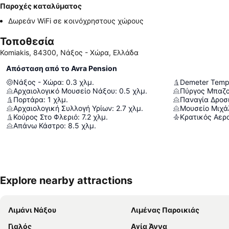
Παροχές καταλύματος
Δωρεάν WiFi σε κοινόχρηστους χώρους
Τοποθεσία
Komiakis, 84300, Νάξος - Χώρα, Ελλάδα
Απόσταση από το Avra Pension
Νάξος - Χώρα
:
0.3
χλμ.
Demeter Temp
Αρχαιολογικό Μουσείο Νάξου
:
0.5
χλμ.
Πύργος Μπαζα
Πορτάρα
:
1
χλμ.
Παναγία Δροσ
Αρχαιολογική Συλλογή Υρίων
:
2.7
χλμ.
Μουσείο Μιχ
Κούρος Στο Φλεριό
:
7.2
χλμ.
Απάνω Κάστρο
:
8.5
χλμ.
Explore nearby attractions
Λιμάνι Νάξου
Λιμένας Παροικιάς
Γιαλός
Αγία Άννα