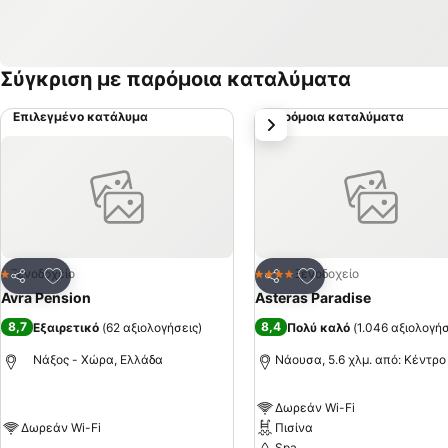
Σύγκριση με παρόμοια καταλύματα
Επιλεγμένο κατάλυμα
Παρόμοια καταλύματα
επόμενο
Προσθήκη στα αγαπημένα
Προσθήκη στα αγα
Ξενοδοχείο
Ξενοδοχείο
1 Αστέρια
4 Αστέρια
Κοινοποίηση
Κοινοποίηση
Avra Pension
Asteras Paradise
8,7
8,4
Εξαιρετικό
(
62 αξιολογήσεις
)
Πολύ καλό
(
1.046 αξιολογήσ
Νάξος - Χώρα, Ελλάδα
Νάουσα, 5.6 χλμ. από: Κέντρο
Δωρεάν Wi-Fi
Δωρεάν Wi-Fi
Πισίνα
Spa