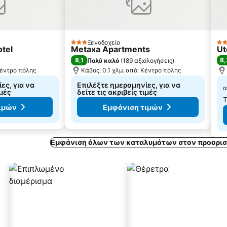
Ξενοδοχείο
3 Αστέρια
2 
otel
Metaxa Apartments
Ut
8,1
8,
)
Πολύ καλό
(
189 αξιολογήσεις
)
Κέντρο πόλης
Κάβος, 0.1 χλμ. από: Κέντρο πόλης
ες, για να
Επιλέξτε ημερομηνίες, για να
α
ιμές
δείτε τις ακριβείς τιμές
Τ
ιμών
Εμφάνιση τιμών
Εμφάνιση όλων των καταλυμάτων στον προορισ