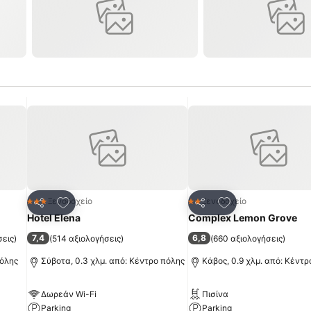
πημένα
Προσθήκη στα αγαπημένα
Προσθήκη στα α
Ξενοδοχείο
Ξενοδοχείο
3 Αστέρια
2 Αστέρια
Κοινοποίηση
Κοινοποίηση
Hotel Elena
Complex Lemon Grove
7,4
6,8
σεις
)
(
514 αξιολογήσεις
)
(
660 αξιολογήσεις
)
πόλης
Σύβοτα, 0.3 χλμ. από: Κέντρο πόλης
Κάβος, 0.9 χλμ. από: Κέντρ
Δωρεάν Wi-Fi
Πισίνα
Parking
Parking