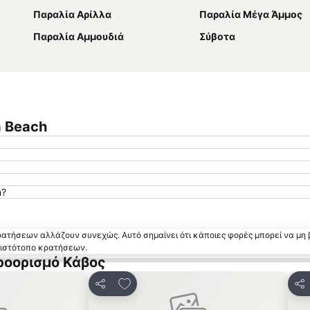
Παραλία Αρίλλα
Παραλία Μέγα Άμμος
Παραλία Αμμουδιά
Σύβοτα
a Beach
h?
κρατήσεων αλλάζουν συνεχώς. Αυτό σημαίνει ότι κάποιες φορές μπορεί να μη 
ν ιστότοπο κρατήσεων.
ροορισμό Κάβος
 αγαπημένα
Προσθήκη στα αγαπημένα
Κοινοποίηση
Κο