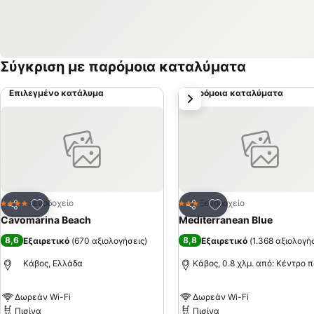
Σύγκριση με παρόμοια καταλύματα
Επιλεγμένο κατάλυμα
Παρόμοια καταλύματα
επόμενο
Προσθήκη στα αγαπημένα
Προσθήκη στα αγα
Ξενοδοχείο
Ξενοδοχείο
4 Αστέρια
3 Αστέρια
Κοινοποίηση
Κοινοποίηση
Cavomarina Beach
Mediterranean Blue
8,6
8,8
Εξαιρετικό
(
670 αξιολογήσεις
)
Εξαιρετικό
(
1.368 αξιολογή
Κάβος, Ελλάδα
Κάβος, 0.8 χλμ. από: Κέντρο 
Δωρεάν Wi-Fi
Δωρεάν Wi-Fi
Πισίνα
Πισίνα