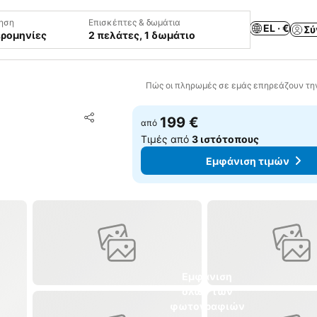
ηση
Επισκέπτες & δωμάτια
EL · €
Σύ
ερομηνίες
2 πελάτες, 1 δωμάτιο
Πώς οι πληρωμές σε εμάς επηρεάζουν τη
Προσθήκη στα αγαπημένα
199 €
από
Κοινοποίηση
Τιμές από
3 ιστότοπους
Εμφάνιση τιμών