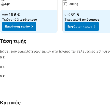
Spa
Parking
199 €
61 €
από
από
Τιμές από
3 ιστότοπους
Τιμές από
5 ιστότοπους
Εμφάνιση τιμών
Εμφάνιση τιμών
Τάση τιμής
Βάσει των χαμηλότερων τιμών στο trivago τις τελευταίες 30 ημέ
0 €
0 €
0 €
Κριτικές