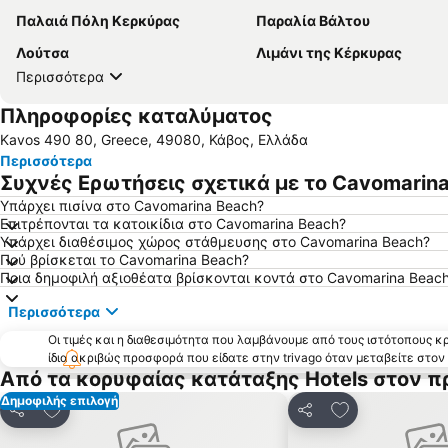
Παλαιά Πόλη Κερκύρας
Παραλία Βάλτου
Λούτσα
Λιμάνι της Κέρκυρας
Περισσότερα
Πληροφορίες καταλύματος
Kavos 490 80, Greece, 49080, Κάβος, Ελλάδα
Περισσότερα
Συχνές Ερωτήσεις σχετικά με το Cavomarin
Υπάρχει πισίνα στο Cavomarina Beach?
Επιτρέπονται τα κατοικίδια στο Cavomarina Beach?
Υπάρχει διαθέσιμος χώρος στάθμευσης στο Cavomarina Beach?
Πού βρίσκεται το Cavomarina Beach?
Ποια δημοφιλή αξιοθέατα βρίσκονται κοντά στο Cavomarina Beac
Περισσότερα
Οι τιμές και η διαθεσιμότητα που λαμβάνουμε από τους ιστότοπους 
ίδια ακριβώς προσφορά που είδατε στην trivago όταν μεταβείτε στο
Από τα κορυφαίας κατάταξης Hotels στον π
Δημοφιλής επιλογή
Προσθήκη στα αγαπημένα
Προσθήκη στα
Κοινοποίηση
Κοινοποίηση