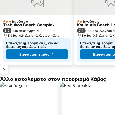
Ξενοδοχείο
Ξενοδοχείο
3 Αστέρια
2 Αστέρια
Trabukos Beach Complex
Koulouris Beach H
6,2
7,4
(
849 αξιολογήσεις
)
(
1.008 αξιολογήσεις
Κάβος, 0.6 χλμ. από: Κέντρο πόλης
Κάβος, 0.5 χλμ. από: 
Επιλέξτε ημερομηνίες, για να
Επιλέξτε ημερομηνί
δείτε τις ακριβείς τιμές
δείτε τις ακριβείς τ
Εμφάνιση τιμών
Εμφάνιση τ
Άλλα καταλύματα στον προορισμό Κάβος