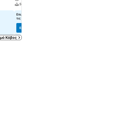
Spa
Spa
Επιλέξτε ημερομηνίες, για να δείτε
113 €
από
τις ακριβείς τιμές
Τιμές από
6 ιστότοπους
Εμφάνιση τιμών
Εμφάνιση τιμών
μό Κάβος