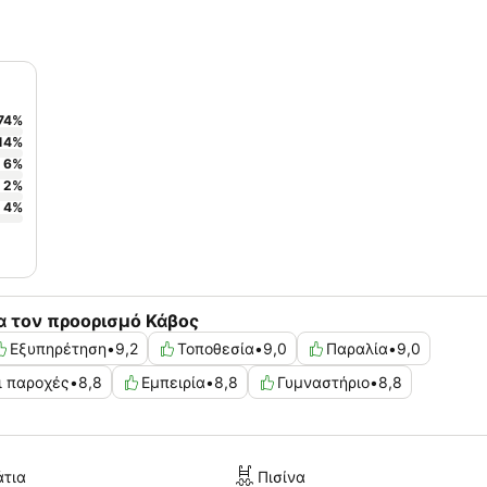
74
%
14
%
6
%
2
%
4
%
α τον προορισμό Κάβος
Εξυπηρέτηση
•
9,2
Τοποθεσία
•
9,0
Παραλία
•
9,0
ι παροχές
•
8,8
Εμπειρία
•
8,8
Γυμναστήριο
•
8,8
άτια
Πισίνα