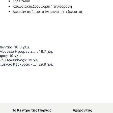
Τηλέφωνο
Καλωδιακή/Δορυφορική τηλεόραση
Δωρεάν ασύρματο ίντερνετ στα δωμάτια
απαντήσ
:
18.6
χλμ.
Αρχαιολογικό Μουσείο Ηγουμενίτσας
:
18.7
χλμ.
άρας
:
19
χλμ.
νή «Αρλεκίνος»
:
19
χλμ.
Διεθνής Αερολιμένας Κέρκυρας «Ιωάννης Καποδίστριας»
:
29.9
χλμ.
Ανάπτυξη χάρτη
Το Κέντρο της Πάργας
Αχέροντας