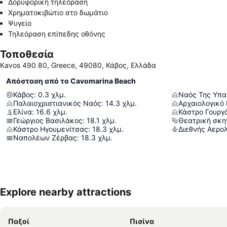
Δορυφορική τηλεόραση
Χρηματοκιβώτιο στο δωμάτιο
Ψυγείο
Τηλεόραση επίπεδης οθόνης
Τοποθεσία
Kavos 490 80, Greece, 49080, Κάβος, Ελλάδα
Απόσταση από το Cavomarina Beach
Κάβος
:
0.3
χλμ.
Ναός Της Υπ
Παλαιοχριστιανικός Ναός
:
14.3
χλμ.
Ελίνα
:
16.6
χλμ.
Κάστρο Γουργ
Γεώργιος Βασιλάκος
:
18.1
χλμ.
Θεατρική σκη
Κάστρο Ηγουμενίτσας
:
18.3
χλμ.
Ναπολέων Ζέρβας
:
18.3
χλμ.
Explore nearby attractions
Παξοί
Πισίνα