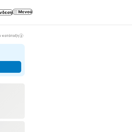
Μενού
νδεση
ν κατάταξη