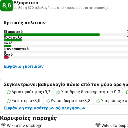
Εξαιρετικό
8,6
με βάση 670 αξιολογήσεις από κορυφαίους
ιστότοπους
Κριτικές πελατών
Εξαιρετικό
Πολύ καλό
Καλό
Ικανοποιητικό
Κακό
Εμφάνιση κριτικών
Συγκεντρώνει βαθμολογία πάνω από τον μέσο όρο γι
Δραστηριότητες
•
9,7
Υπαίθριες δραστηριότητες
•
9,3
Εστιατόριο
•
8,9
Άνεση δωματίου
•
8,8
Υπηρεσίες κα
Εμφάνιση περισσότερων αξιολογήσεων
Κορυφαίες παροχές
WiFi στην υποδοχή
WiFi στα δωμ