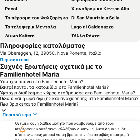
Pocol
Χιονοδρομικό Κέντρο Alta Badia
Το πέρασμα του Φαλζαρέγκο
Di San Maurizio a Sella
Το τελεφερίκ Μέντολα
Lago di Caldonazzo
Λίμνη Kaltern
Σέλλα Ρόντα
Πληροφορίες καταλύματος
Bressanone a prima vista
Θέρμες Μεράνο
Via Obereggen, 12, 39050, Nova Ponente, Ιταλία
Περισσότερα
Συχνές Ερωτήσεις σχετικά με το
Familienhotel Maria
Υπάρχει πισίνα στο Familienhotel Maria?
Επιτρέπονται τα κατοικίδια στο Familienhotel Maria?
Υπάρχει διαθέσιμος χώρος στάθμευσης στο Familienhotel Maria?
Ποια είναι η ώρα άφιξης και αναχώρησης στο Familienhotel Maria?
Πού βρίσκεται το Familienhotel Maria?
Περισσότερα
Οι τιμές και η διαθεσιμότητα που λαμβάνουμε από τους
ιστότοπους κρατήσεων αλλάζουν συνεχώς. Αυτό σημαίνει ότι
κάποιες φορές μπορεί να μη βρείτε την ίδια ακριβώς προσφορά