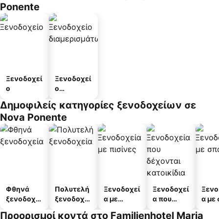
Ponente
Ξενοδοχεί
Ξενοδοχεί
ο
ο
διαμερισμ
Δημοφιλείς κατηγορίες ξενοδοχείων σε
άτων
Nova Ponente
Φθηνά
Πολυτελή
Ξενοδοχεί
Ξενοδοχεί
Ξενο
ξενοδοχεί
ξενοδοχεί
α με
α που
α με
α
α
πισίνες
δέχονται
Προορισμοί κοντά στο Familienhotel Maria
κατοικίδι