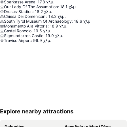
Sparkasse Arena
:
17.8
χλμ.
Our Lady Of The Assumption
:
18.1
χλμ.
Drusus-Stadion
:
18.2
χλμ.
Chiesa Dei Domenicani
:
18.2
χλμ.
South Tyrol Museum Of Archaeology
:
18.6
χλμ.
Monumento Alla Vittoria
:
18.9
χλμ.
Castel Roncolo
:
19.5
χλμ.
Sigmundskron Castle
:
19.9
χλμ.
Treviso Airport
:
96.9
χλμ.
Explore nearby attractions
Ανάπτυξη χάρτη
Dolomites
Αεροδρόμιο Μπολζάνο