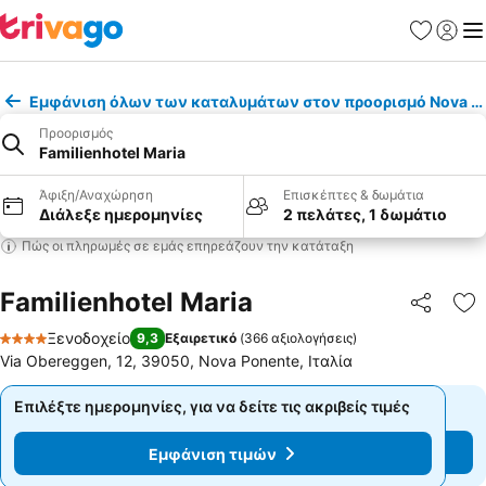
Αγαπημέν
Σύνδε
Με
Εμφάνιση όλων των καταλυμάτων στον προορισμό Nova P
Προορισμός
Familienhotel Maria
Άφιξη/Αναχώρηση
Επισκέπτες & δωμάτια
Διάλεξε ημερομηνίες
2 πελάτες, 1 δωμάτιο
Πώς οι πληρωμές σε εμάς επηρεάζουν την κατάταξη
Familienhotel Maria
Κοινοποί
Πρ
Ξενοδοχείο
9,3
Εξαιρετικό
(
366 αξιολογήσεις
)
4 Αστέρια
Via Obereggen, 12, 39050, Nova Ponente, Ιταλία
Επιλέξτε ημερομηνίες, για να δείτε τις ακριβείς τιμές
Επιλέξτε ημερομηνίες, για να δείτε τις ακριβείς τιμές
Εμφάνιση τιμών
Εμφάνιση τιμών