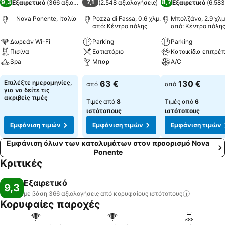
9,3
7,1
8,7
Εξαιρετικό
(
366 αξιολογήσεις
(
)
2.548 αξιολογήσεις
)
Εξαιρετικό
(
6.583
Nova Ponente, Ιταλία
Pozza di Fassa, 0.6 χλμ.
Μπολζάνο, 2.9 χλμ
από: Κέντρο πόλης
από: Κέντρο πόλη
Δωρεάν Wi-Fi
Parking
Parking
Πισίνα
Εστιατόριο
Spa
Μπαρ
A/C
Εμφάνιση τιμών
Εμφάνιση τιμών
Εμφάνιση τιμών
Επιλέξτε ημερομηνίες,
63 €
130 €
από
από
για να δείτε τις
ακριβείς τιμές
Τιμές από
8
Τιμές από
6
ιστότοπους
ιστότοπους
Εμφάνιση τιμών
Εμφάνιση τιμών
Εμφάνιση τιμών
Εμφάνιση όλων των καταλυμάτων στον προορισμό Nova
Ponente
Κριτικές
Εξαιρετικό
9,3
με βάση 366 αξιολογήσεις από κορυφαίους
ιστότοπους
Κορυφαίες παροχές