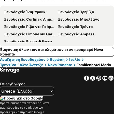
α
Ξενοδοχεία Ίνσμπρουκ
Ξενοδοχεία Τρεβίζο
Ξενοδοχεία Cortina d'Ampezzo
Ξενοδοχεία Μπολζάνο
Ξενοδοχεία Ρίβα ντε Γκάρντα
Ξενοδοχεία Τρέντο
Ξενοδοχεία Limone sul Garda
Ξενοδοχεία Ampass
Ξενοδοχεία Pozza di Fassa
Εμφάνιση όλων των καταλυμάτων στον προορισμό Nova
Ponente
Αναζήτηση Ξενοδοχείων
Ευρώπη
Ιταλία
Τρεντίνο - Άλτο Άντιτζε
Nova Ponente
Familienhotel Maria
Facebook
Twitter
Insta
Yo
Επιλογή χώρας
Προσθήκη στο Google
Βρείτε εύκολα τα αποτελέσματά
μας: προσθέστε το trivago ως
προτιμώμενη πηγή στο Google.