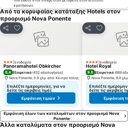
που είδατε στην trivago όταν μεταβείτε στον ιστότοπο
κρατήσεων.
Από τα κορυφαίας κατάταξης Hotels στον
προορισμό Nova Ponente
Κοινοποίηση
Προσθήκη στα αγαπημένα
Κοινοποίηση
Προσθήκη στ
Ξενοδοχείο
Ξενοδοχείο
3 Αστέρια
4 Αστέρια
Panoramahotel Obkircher
Hotel Royal
9,4
9,6
Εξαιρετικό
(
452 αξιολογήσεις
)
Εξαιρετικό
(
669 αξ
Nova Ponente, 0.9 χλμ. από: Κέντρο πόλης
Nova Ponente, 8.9 χλμ
Επιλέξτε ημερομηνίες, για να
Επιλέξτε ημερομηνί
δείτε τις ακριβείς τιμές
δείτε τις ακριβείς τ
Εμφάνιση τιμών
Εμφάνιση τ
Εμφάνιση όλων των καταλυμάτων στον προορισμό Nova
Ponente
Άλλα καταλύματα στον προορισμό Nova