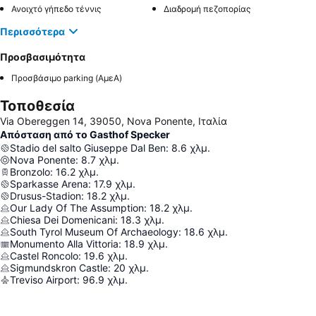
Ανοιχτό γήπεδο τέννις
Διαδρομή πεζοπορίας
Περισσότερα
Προσβασιμότητα
Προσβάσιμο parking (ΑμεΑ)
Τοποθεσία
Via Obereggen 14, 39050, Nova Ponente, Ιταλία
Απόσταση από το Gasthof Specker
Stadio del salto Giuseppe Dal Ben
:
8.6
χλμ.
Nova Ponente
:
8.7
χλμ.
Bronzolo
:
16.2
χλμ.
Sparkasse Arena
:
17.9
χλμ.
Drusus-Stadion
:
18.2
χλμ.
Our Lady Of The Assumption
:
18.2
χλμ.
Chiesa Dei Domenicani
:
18.3
χλμ.
South Tyrol Museum Of Archaeology
:
18.6
χλμ.
Monumento Alla Vittoria
:
18.9
χλμ.
Castel Roncolo
:
19.6
χλμ.
Sigmundskron Castle
:
20
χλμ.
Treviso Airport
:
96.9
χλμ.