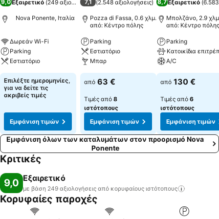
9,0
7,1
8,7
Εξαιρετικό
(
249 αξιολογήσεις
(
)
2.548 αξιολογήσεις
)
Εξαιρετικό
(
6.583
Nova Ponente, Ιταλία
Pozza di Fassa, 0.6 χλμ.
Μπολζάνο, 2.9 χλμ
από: Κέντρο πόλης
από: Κέντρο πόλη
Δωρεάν Wi-Fi
Parking
Parking
Parking
Εστιατόριο
Κατοικίδια επιτρέ
Εστιατόριο
Μπαρ
A/C
Επιλέξτε ημερομηνίες,
63 €
130 €
από
από
για να δείτε τις
ακριβείς τιμές
Τιμές από
8
Τιμές από
6
ιστότοπους
ιστότοπους
Εμφάνιση τιμών
Εμφάνιση τιμών
Εμφάνιση τιμών
Εμφάνιση όλων των καταλυμάτων στον προορισμό Nova
Ponente
Κριτικές
Εξαιρετικό
9,0
με βάση 249 αξιολογήσεις από κορυφαίους
ιστότοπους
Κορυφαίες παροχές