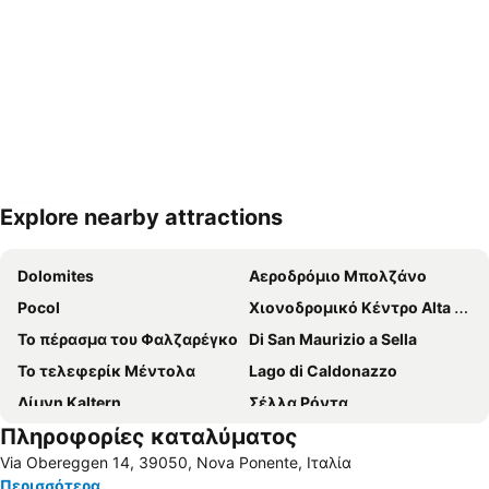
Explore nearby attractions
Ανάπτυξη χάρτη
Dolomites
Αεροδρόμιο Μπολζάνο
Pocol
Χιονοδρομικό Κέντρο Alta Badia
Το πέρασμα του Φαλζαρέγκο
Di San Maurizio a Sella
Το τελεφερίκ Μέντολα
Lago di Caldonazzo
Λίμνη Kaltern
Σέλλα Ρόντα
Πληροφορίες καταλύματος
Bressanone a prima vista
Θέρμες Μεράνο
Via Obereggen 14, 39050, Nova Ponente, Ιταλία
Περισσότερα