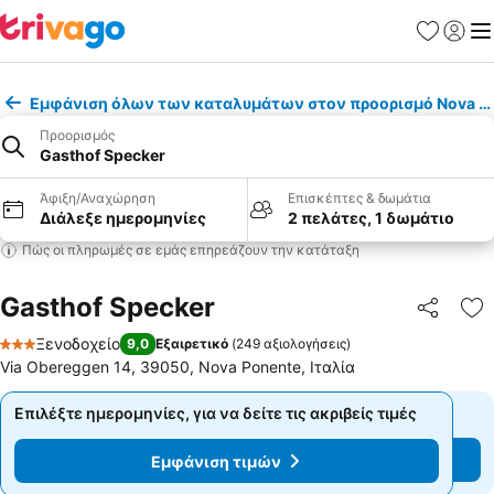
Αγαπημέν
Σύνδε
Με
Εμφάνιση όλων των καταλυμάτων στον προορισμό Nova P
Προορισμός
Gasthof Specker
Άφιξη/Αναχώρηση
Επισκέπτες & δωμάτια
Διάλεξε ημερομηνίες
2 πελάτες, 1 δωμάτιο
Πώς οι πληρωμές σε εμάς επηρεάζουν την κατάταξη
Gasthof Specker
Κοινοποί
Πρ
Ξενοδοχείο
9,0
Εξαιρετικό
(
249 αξιολογήσεις
)
3 Αστέρια
Via Obereggen 14, 39050, Nova Ponente, Ιταλία
Επιλέξτε ημερομηνίες, για να δείτε τις ακριβείς τιμές
Επιλέξτε ημερομηνίες, για να δείτε τις ακριβείς τιμές
Εμφάνιση τιμών
Εμφάνιση τιμών