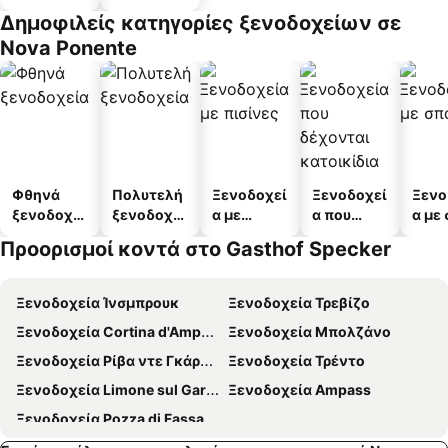
διαμερισμ
Δημοφιλείς κατηγορίες ξενοδοχείων σε
άτων
Nova Ponente
Φθηνά
Πολυτελή
Ξενοδοχεί
Ξενοδοχεί
Ξενο
ξενοδοχεί
ξενοδοχεί
α με
α που
α με
α
α
πισίνες
δέχονται
Προορισμοί κοντά στο Gasthof Specker
κατοικίδι
α
Ξενοδοχεία Ίνσμπρουκ
Ξενοδοχεία Τρεβίζο
Ξενοδοχεία Cortina d'Ampezzo
Ξενοδοχεία Μπολζάνο
Ξενοδοχεία Ρίβα ντε Γκάρντα
Ξενοδοχεία Τρέντο
Ξενοδοχεία Limone sul Garda
Ξενοδοχεία Ampass
Ξενοδοχεία Pozza di Fassa