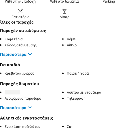
WiFi στην υποδοχή
WiFi στα δωμάτια
Parking
Εστιατόριο
Μπαρ
Όλες οι παροχές
Παροχές καταλύματος
Καφετέρια
Λόμπι
Χώρος στάθμευσης
Αίθριο
Περισσότερα
Για παιδιά
Κρεβατάκι μωρού
Παιδική χαρά
Παροχές δωματίου
Λουτρό με ντουζιέρα
Ανοιγόμενα παράθυρα
Τηλεόραση
Περισσότερα
Αθλητικές εγκαταστάσεις
Ενοικίαση ποδηλάτου
Σκι