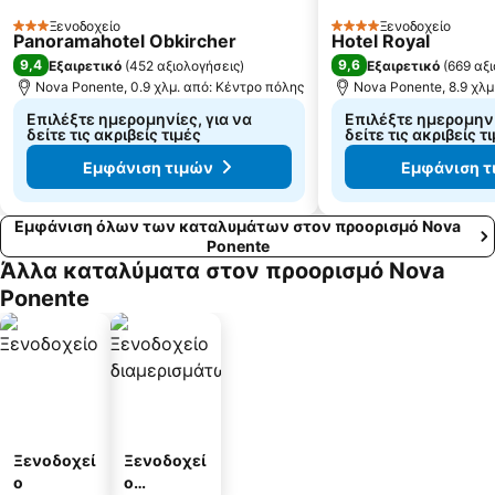
Ξενοδοχείο
Ξενοδοχείο
3 Αστέρια
4 Αστέρια
Panoramahotel Obkircher
Hotel Royal
9,4
9,6
Εξαιρετικό
(
452 αξιολογήσεις
)
Εξαιρετικό
(
669 αξ
Nova Ponente, 0.9 χλμ. από: Κέντρο πόλης
Nova Ponente, 8.9 χλμ
Επιλέξτε ημερομηνίες, για να
Επιλέξτε ημερομηνί
δείτε τις ακριβείς τιμές
δείτε τις ακριβείς τ
Εμφάνιση τιμών
Εμφάνιση τ
Εμφάνιση όλων των καταλυμάτων στον προορισμό Nova
Ponente
Άλλα καταλύματα στον προορισμό Nova
Ponente
Ξενοδοχεί
Ξενοδοχεί
ο
ο