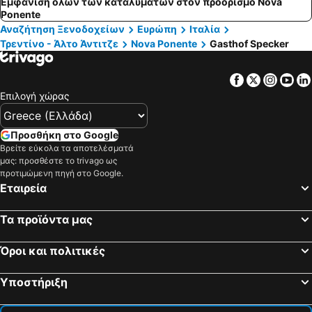
Εμφάνιση όλων των καταλυμάτων στον προορισμό Nova
Ponente
Αναζήτηση Ξενοδοχείων
Ευρώπη
Ιταλία
Τρεντίνο - Άλτο Άντιτζε
Nova Ponente
Gasthof Specker
Facebook
Twitter
Insta
Yo
Επιλογή χώρας
Προσθήκη στο Google
Βρείτε εύκολα τα αποτελέσματά
μας: προσθέστε το trivago ως
προτιμώμενη πηγή στο Google.
Εταιρεία
Τα προϊόντα μας
Όροι και πολιτικές
Υποστήριξη