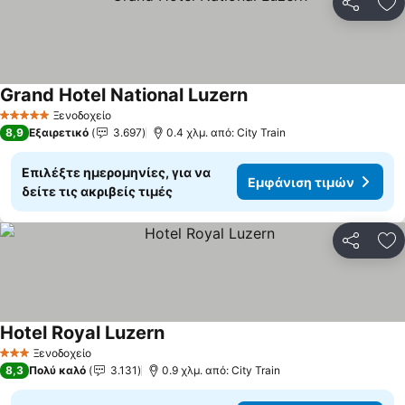
Κοινοποί
Πρ
Grand Hotel National Luzern
Εμφάνιση τιμών
Ξενοδοχείο
5 Αστέρια
8,9
Εξαιρετικό
3.697
0.4 χλμ. από: City Train
Επιλέξτε ημερομηνίες, για να
Εμφάνιση τιμών
δείτε τις ακριβείς τιμές
Κοινοποί
Πρ
Hotel Royal Luzern
Εμφάνιση τιμών
Ξενοδοχείο
3 Αστέρια
8,3
Πολύ καλό
3.131
0.9 χλμ. από: City Train