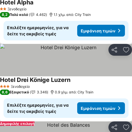
Hotel Alpha
Εμφάνιση τιμών
Ξενοδοχείο
2 Αστέρια
8,2
Πολύ καλό
4.462
1.1 χλμ. από: City Train
Επιλέξτε ημερομηνίες, για να
Εμφάνιση τιμών
δείτε τις ακριβείς τιμές
Κοινοποί
Πρ
Hotel Drei Könige Luzern
Εμφάνιση τιμών
Ξενοδοχείο
3 Αστέρια
8,6
Εξαιρετικό
3.346
0.9 χλμ. από: City Train
Επιλέξτε ημερομηνίες, για να
Εμφάνιση τιμών
δείτε τις ακριβείς τιμές
Δημοφιλής επιλογή
Κοινοποί
Πρ