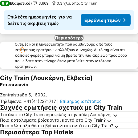
8,9
Εξαιρετικό
3.669
0.3 χλμ. από: City Train
Επιλέξτε ημερομηνίες, για να
Εμφάνιση τιμών
δείτε τις ακριβείς τιμές
Περισσότερα
Οι τιμές και η διαθεσιμότητα που λαμβάνουμε από τους
ιστότοπους κρατήσεων αλλάζουν συνεχώς. Αυτό σημαίνει ότι
κάποιες φορές μπορεί να μη βρείτε την ίδια ακριβώς προσφορά
που είδατε στην trivago όταν μεταβείτε στον ιστότοπο
κρατήσεων.
City Train (Λουκέρνη, Ελβετία)
Επικοινωνία
Zentralstraße 5
,
6002
,
Τηλέφωνο
:
+41(41)2271717
|
Επίσημος ιστότοπος
Συχνές ερωτήσεις σχετικά με City Train
Τι κάνει το City Train δημοφιλές στην πόλη Λουκέρνη;
Ποια καταλύματα βρίσκονται κοντά στο City Train?
Ποιά άλλα αξιοθέατα βρίσκονται κοντά στο City Train?
Περισσότερα Top Hotels