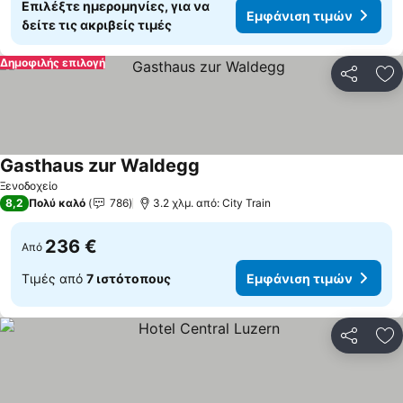
Επιλέξτε ημερομηνίες, για να
Εμφάνιση τιμών
δείτε τις ακριβείς τιμές
Δημοφιλής επιλογή
Κοινοποί
Πρ
Gasthaus zur Waldegg
Εμφάνιση τιμών
Ξενοδοχείο
8,2
Πολύ καλό
786
3.2 χλμ. από: City Train
236 €
Από
Τιμές από
7 ιστότοπους
Εμφάνιση τιμών
Κοινοποί
Πρ