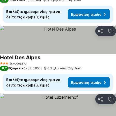
8,2
Πολύ καλό
5.784
0.5 χλμ. από: City Train
Επιλέξτε ημερομηνίες, για να
Εμφάνιση τιμών
δείτε τις ακριβείς τιμές
Κοινοποί
Πρ
Hotel Des Alpes
Εμφάνιση τιμών
Ξενοδοχείο
3 Αστέρια
8,7
Εξαιρετικό
5.966
0.3 χλμ. από: City Train
Επιλέξτε ημερομηνίες, για να
Εμφάνιση τιμών
δείτε τις ακριβείς τιμές
Κοινοποί
Πρ