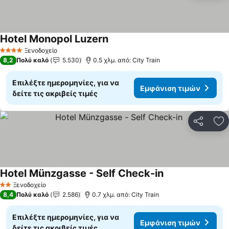
Hotel Monopol Luzern
Εμφάνιση τιμών
Ξενοδοχείο
4 Αστέρια
8,2
Πολύ καλό
5.530
0.5 χλμ. από: City Train
Επιλέξτε ημερομηνίες, για να
Εμφάνιση τιμών
δείτε τις ακριβείς τιμές
Κοινοποί
Πρ
Hotel Münzgasse - Self Check-in
Εμφάνιση τιμών
Ξενοδοχείο
2 Αστέρια
8,4
Πολύ καλό
2.586
0.7 χλμ. από: City Train
Επιλέξτε ημερομηνίες, για να
Εμφάνιση τιμών
δείτε τις ακριβείς τιμές