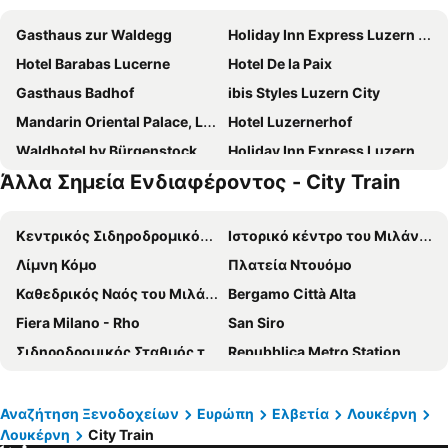
Gasthaus zur Waldegg
Holiday Inn Express Luzern - Kriens By Ihg
Hotel Barabas Lucerne
Hotel De la Paix
Gasthaus Badhof
ibis Styles Luzern City
Mandarin Oriental Palace, Luzern
Hotel Luzernerhof
Waldhotel by Bürgenstock Lake Lucerne
Holiday Inn Express Luzern - Neuenkirch By Ihg
Άλλα Σημεία Ενδιαφέροντος - City Train
ibis budget Luzern City
AMERON Luzern Hotel Flora
Swiss-Chalet Merlischachen - Historik Chalet-Hotel Lodge
Alpina Einhorn
Κεντρικός Σιδηροδρομικός Σταθμός του Μιλάνου
Ιστορικό κέντρο του Μιλάνου
Hotel Des Alpes
See & Wellnesshotel Gerbi
Λίμνη Κόμο
Πλατεία Ντουόμο
Tailormade Hotel STANS SÜD
Hotel Central Am See
Καθεδρικός Ναός του Μιλάνου
Bergamo Città Alta
Hotel & Conference Center Sempachersee
ibis Luzern Kriens
Fiera Milano - Rho
San Siro
Swiss-Chalet Merlischachen - Romantik Schloss-Hotel am See
Radisson Blu Hotel, Lucerne
Σιδηροδρομικός Σταθμός της Ζυρίχης
Repubblica Metro Station
Tailormade Hotel RIGIBLICK Küssnacht
Hotel Pickwick and Pub "the room with a view"
Brera
San Siro Stadio Metro Station
Boutique-Hotel Schlüssel
Hotel Central Luzern
Silvio Berlusconi Milan Malpensa Airport
Το αεροδρόμιο της Ζυρίχης
Hotel Schweizerhof Luzern
Cascada Boutique Hotel
Αναζήτηση Ξενοδοχείων
Ευρώπη
Ελβετία
Λουκέρνη
Λουκέρνη
City Train
Navigli
Duomo Metro Station
GLANDON Rooms Haldenhof - Self-Check-In
Hotel Alexander