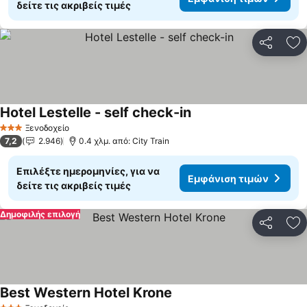
δείτε τις ακριβείς τιμές
Κοινοποί
Πρ
Hotel Lestelle - self check-in
Εμφάνιση τιμών
Ξενοδοχείο
3 Αστέρια
7,2
2.946
0.4 χλμ. από: City Train
Επιλέξτε ημερομηνίες, για να
Εμφάνιση τιμών
δείτε τις ακριβείς τιμές
Δημοφιλής επιλογή
Κοινοποί
Πρ
Best Western Hotel Krone
Εμφάνιση τιμών