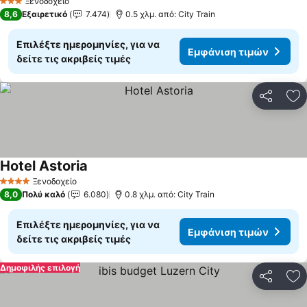
Ξενοδοχείο
3 Αστέρια
8,6
Εξαιρετικό
7.474
0.5 χλμ. από: City Train
Επιλέξτε ημερομηνίες, για να
Εμφάνιση τιμών
δείτε τις ακριβείς τιμές
Κοινοποί
Πρ
Hotel Astoria
Εμφάνιση τιμών
Ξενοδοχείο
4 Αστέρια
8,0
Πολύ καλό
6.080
0.8 χλμ. από: City Train
Επιλέξτε ημερομηνίες, για να
Εμφάνιση τιμών
δείτε τις ακριβείς τιμές
Δημοφιλής επιλογή
Κοινοποί
Πρ