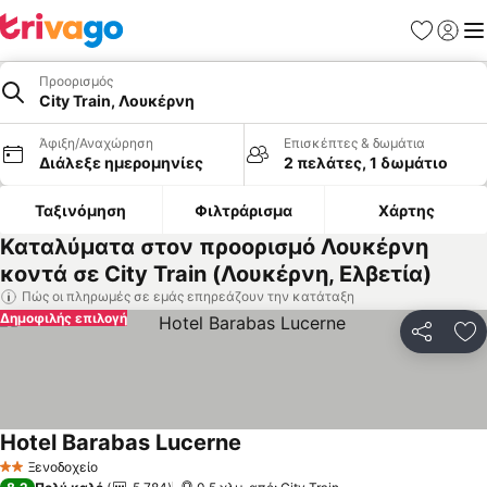
Αγαπημέν
Σύνδε
Με
Προορισμός
City Train, Λουκέρνη
Άφιξη/Αναχώρηση
Επισκέπτες & δωμάτια
Διάλεξε ημερομηνίες
2 πελάτες, 1 δωμάτιο
Ταξινόμηση
Φιλτράρισμα
Χάρτης
Καταλύματα στον προορισμό Λουκέρνη
κοντά σε City Train (Λουκέρνη, Ελβετία)
Πώς οι πληρωμές σε εμάς επηρεάζουν την κατάταξη
Δημοφιλής επιλογή
Κοινοποί
Πρ
Hotel Barabas Lucerne
Εμφάνιση τιμών
Ξενοδοχείο
2 Αστέρια