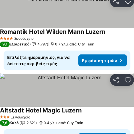
Κοινοποί
Πρ
Romantik Hotel Wilden Mann Luzern
Εμφάνιση τι
Ξενοδοχείο
4 Αστέρια
9,1
Εξαιρετικό
4.797
0.7 χλμ. από: City Train
Επιλέξτε ημερομηνίες, για να
Εμφάνιση τιμών
δείτε τις ακριβείς τιμές
Κοινοποί
Πρ
Altstadt Hotel Magic Luzern
Εμφάνιση τιμών
Ξενοδοχείο
3 Αστέρια
7,6
Καλό
2.621
0.4 χλμ. από: City Train