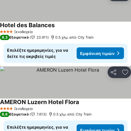
Hotel des Balances
Εμφάνιση τιμών
Ξενοδοχείο
4 Αστέρια
9,3
Εξαιρετικό
23.911
0.5 χλμ. από: City Train
Επιλέξτε ημερομηνίες, για να
Εμφάνιση τιμών
δείτε τις ακριβείς τιμές
Κοινοποί
Πρ
AMERON Luzern Hotel Flora
Εμφάνιση τιμών
Ξενοδοχείο
4 Αστέρια
8,6
Εξαιρετικό
7.613
0.5 χλμ. από: City Train
Επιλέξτε ημερομηνίες, για να
Εμφάνιση τιμών