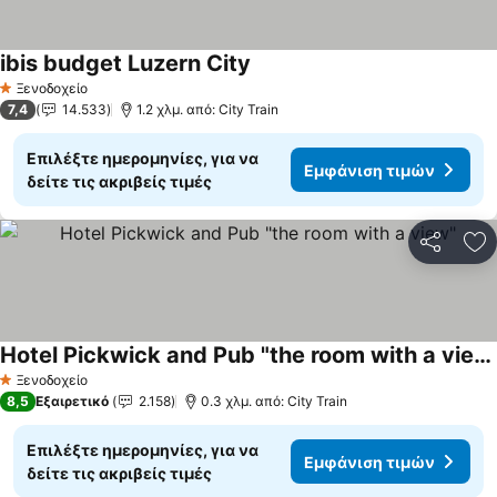
ibis budget Luzern City
Εμφάνιση τιμών
Ξενοδοχείο
1 Αστέρια
7,4
14.533
1.2 χλμ. από: City Train
Επιλέξτε ημερομηνίες, για να
Εμφάνιση τιμών
δείτε τις ακριβείς τιμές
Κοινοποί
Πρ
Hotel Pickwick and Pub "the room with a view"
Εμφάνιση τιμών
Ξενοδοχείο
1 Αστέρια
8,5
Εξαιρετικό
2.158
0.3 χλμ. από: City Train
Επιλέξτε ημερομηνίες, για να
Εμφάνιση τιμών
δείτε τις ακριβείς τιμές