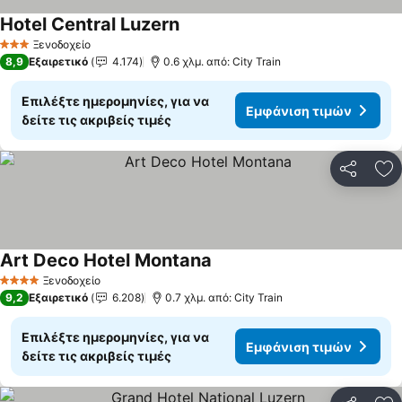
Hotel Central Luzern
Εμφάνιση τιμών
Ξενοδοχείο
3 Αστέρια
8,9
Εξαιρετικό
4.174
0.6 χλμ. από: City Train
Επιλέξτε ημερομηνίες, για να
Εμφάνιση τιμών
δείτε τις ακριβείς τιμές
Κοινοποί
Πρ
Art Deco Hotel Montana
Εμφάνιση τιμών
Ξενοδοχείο
4 Αστέρια
9,2
Εξαιρετικό
6.208
0.7 χλμ. από: City Train
Επιλέξτε ημερομηνίες, για να
Εμφάνιση τιμών
δείτε τις ακριβείς τιμές