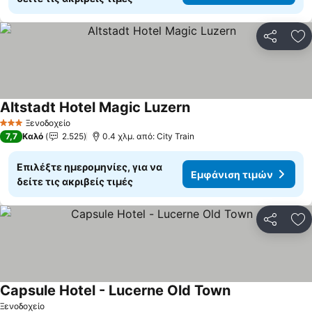
Κοινοποί
Πρ
Altstadt Hotel Magic Luzern
Εμφάνιση τιμών
Ξενοδοχείο
3 Αστέρια
7,7
Καλό
2.525
0.4 χλμ. από: City Train
Επιλέξτε ημερομηνίες, για να
Εμφάνιση τιμών
δείτε τις ακριβείς τιμές
Κοινοποί
Πρ
Capsule Hotel - Lucerne Old Town
Εμφάνιση τιμώ
Ξενοδοχείο