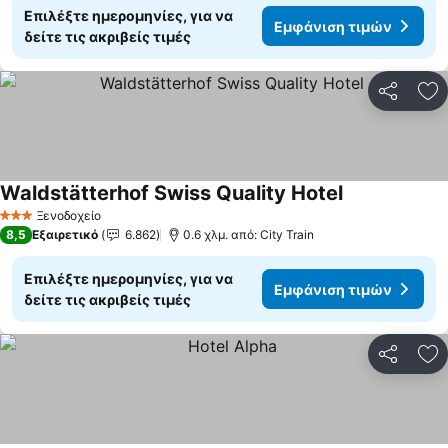
Επιλέξτε ημερομηνίες, για να
Εμφάνιση τιμών
δείτε τις ακριβείς τιμές
Κοινοποί
Πρ
Waldstätterhof Swiss Quality Hotel
Εμφάνιση τιμ
Ξενοδοχείο
3 Αστέρια
8,5
Εξαιρετικό
6.862
0.6 χλμ. από: City Train
Επιλέξτε ημερομηνίες, για να
Εμφάνιση τιμών
δείτε τις ακριβείς τιμές
Κοινοποί
Πρ