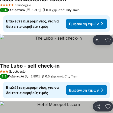
Εμφάνιση τιμών
Ξενοδοχείο
5 Αστέρια
9,4
Εξαιρετικό
5.745
0.0 χλμ. από: City Train
Επιλέξτε ημερομηνίες, για να
Εμφάνιση τιμών
δείτε τις ακριβείς τιμές
Κοινοποί
Πρ
The Lubo - self check-in
Εμφάνιση τιμών
Ξενοδοχείο
3 Αστέρια
8,3
Πολύ καλό
2.891
0.5 χλμ. από: City Train
Επιλέξτε ημερομηνίες, για να
Εμφάνιση τιμών
δείτε τις ακριβείς τιμές
Κοινοποί
Πρ