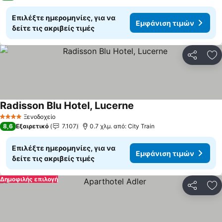
Επιλέξτε ημερομηνίες, για να
Εμφάνιση τιμών
δείτε τις ακριβείς τιμές
Κοινοποί
Πρ
Radisson Blu Hotel, Lucerne
Εμφάνιση τιμών
Ξενοδοχείο
4 Αστέρια
8,6
Εξαιρετικό
7.107
0.7 χλμ. από: City Train
Επιλέξτε ημερομηνίες, για να
Εμφάνιση τιμών
δείτε τις ακριβείς τιμές
Δημοφιλής επιλογή
Κοινοποί
Πρ