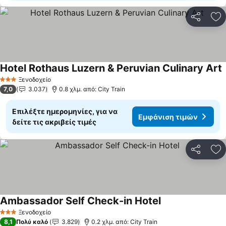
Κοινοποί
Πρ
Hotel Rothaus Luzern & Peruvian Culinary Art
Ε
Ξενοδοχείο
3 Αστέρια
7,0
3.037
0.8 χλμ. από: City Train
Επιλέξτε ημερομηνίες, για να
Εμφάνιση τιμών
δείτε τις ακριβείς τιμές
Κοινοποί
Πρ
Ambassador Self Check-in Hotel
Εμφάνιση τιμών
Ξενοδοχείο
3 Αστέρια
8,1
Πολύ καλό
3.829
0.2 χλμ. από: City Train