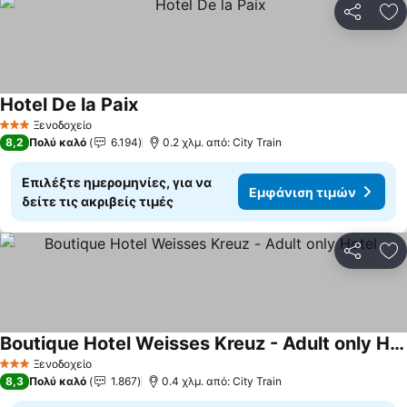
Κοινοποί
Πρ
Hotel De la Paix
Εμφάνιση τιμών
Ξενοδοχείο
3 Αστέρια
8,2
Πολύ καλό
6.194
0.2 χλμ. από: City Train
Επιλέξτε ημερομηνίες, για να
Εμφάνιση τιμών
δείτε τις ακριβείς τιμές
Κοινοποί
Πρ
Boutique Hotel Weisses Kreuz - Adult only Hotel
Εμφάνιση τιμών
Ξενοδοχείο
3 Αστέρια
8,3
Πολύ καλό
1.867
0.4 χλμ. από: City Train