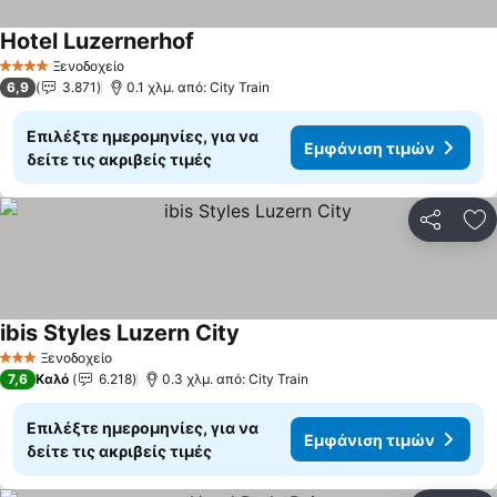
Hotel Luzernerhof
Εμφάνιση τιμών
Ξενοδοχείο
4 Αστέρια
6,9
3.871
0.1 χλμ. από: City Train
Επιλέξτε ημερομηνίες, για να
Εμφάνιση τιμών
δείτε τις ακριβείς τιμές
Κοινοποί
Πρ
ibis Styles Luzern City
Εμφάνιση τιμών
Ξενοδοχείο
3 Αστέρια
7,6
Καλό
6.218
0.3 χλμ. από: City Train
Επιλέξτε ημερομηνίες, για να
Εμφάνιση τιμών
δείτε τις ακριβείς τιμές