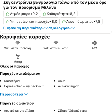
Συγκεντρώνει βαθμολογία πάνω από τον μέσο όρο
για τον προορισμό Μιλάνο
Ατμόσφαιρα
•
9,2
Καθαριότητα
•
8,2
Υπηρεσίες και παροχές
•
8,0
Άνεση δωματίου
•
7,5
Εμφάνιση περισσότερων αξιολογήσεων
Κορυφαίες παροχές
WiFi στην υποδοχή
WiFi στα δωμάτια
A/C
Μπαρ
Όλες οι παροχές
Παροχές καταλύματος
Καφετέρια
Λόμπι
Express check-in/check-out
Ανελκυστήρας
Περισσότερα
Παροχές δωματίου
Λουτρό με ντουζιέρα
Σίδερο/ Σιδερώστρα