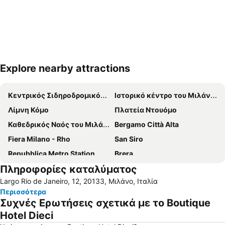
Explore nearby attractions
Ανάπτυξη χάρτη
Κεντρικός Σιδηροδρομικός Σταθμός του Μιλάνου
Ιστορικό κέντρο του Μιλάνου
Λίμνη Κόμο
Πλατεία Ντουόμο
Καθεδρικός Ναός του Μιλάνου
Bergamo Città Alta
Fiera Milano - Rho
San Siro
Repubblica Metro Station
Brera
Πληροφορίες καταλύματος
San Siro Stadio Metro Station
Silvio Berlusconi Milan Malpensa Airport
Largo Rio de Janeiro, 12, 20133, Μιλάνο, Ιταλία
Navigli
Duomo Metro Station
Περισσότερα
Stazione di Bergamo
Centrale Metro Station
Συχνές Ερωτήσεις σχετικά με το Boutique
Milano Santa Giulia
Αεροδρόμιο Λινατε Μιλάνο
Hotel Dieci