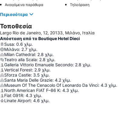
Ανοιγόμενα παράθυρα
Τηλεόραση
Περισσότερα
Τοποθεσία
Largo Rio de Janeiro, 12, 20133, Μιλάνο, Ιταλία
Απόσταση από το Boutique Hotel Dieci
Susa
:
0.6
χλμ.
Μιλάνο
:
2.7
χλμ.
Milan Cathedral
:
2.8
χλμ.
Teatro alla Scala
:
2.8
χλμ.
Galleria Vittorio Emanuele Secondo
:
2.8
χλμ.
Vertical Forest
:
2.9
χλμ.
Sforza Castle
:
3.5
χλμ.
Santa Maria Delle Grazie
:
4.2
χλμ.
Museum Of The Cenacolo Of Leonardo Da Vinci
:
4.3
χλμ.
North American FIAT F–86 K
:
4.3
χλμ.
Fiat G91R
:
4.3
χλμ.
Linate Airport
:
4.6
χλμ.