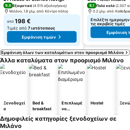
9,0
8,1
Εξαιρετικό
(
4.515 αξιολογήσεις
)
Πολύ καλό
(
2.307 α
Μιλάνο, 1.8 χλμ. από: Κέντρο πόλης
0.2 χλμ. από: Καθεδρ
Επιλέξτε ημερομηνίε
198 €
από
τις ακριβείς τιμές
Τιμές από
7 ιστότοπους
Εμφάνιση 
Εμφάνιση τιμών
Εμφάνιση όλων των καταλυμάτων στον προορισμό Μιλάνο
Άλλα καταλύματα στον προορισμό Μιλάνο
Ξενοδοχεί
Bed &
Επιπλωμέ
Hostel
Ξεν
ο
breakfast
νο
διαμέρισμ
Δημοφιλείς κατηγορίες ξενοδοχείων σε
α
Μιλάνο