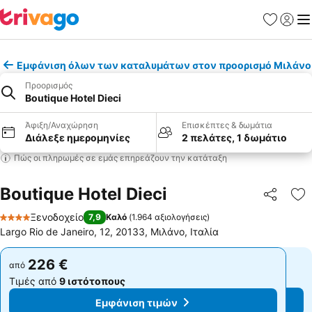
Αγαπημέν
Σύνδε
Με
Εμφάνιση όλων των καταλυμάτων στον προορισμό Μιλάνο
Προορισμός
Boutique Hotel Dieci
Άφιξη/Αναχώρηση
Επισκέπτες & δωμάτια
Διάλεξε ημερομηνίες
2 πελάτες, 1 δωμάτιο
Πώς οι πληρωμές σε εμάς επηρεάζουν την κατάταξη
Boutique Hotel Dieci
Κοινοποί
Πρ
Ξενοδοχείο
7,9
Καλό
(
1.964 αξιολογήσεις
)
4 Αστέρια
Largo Rio de Janeiro, 12, 20133, Μιλάνο, Ιταλία
226 €
226 €
από
από
Τιμές από
9 ιστότοπους
Τιμές από
9 ιστότοπους
Εμφάνιση τιμών
Εμφάνιση τιμών