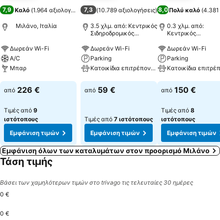
7,9
7,3
8,0
Καλό
(
1.964 αξιολογήσεις
)
(
10.789 αξιολογήσεις
)
Πολύ καλό
(
4.381
Μιλάνο, Ιταλία
3.5 χλμ. από: Κεντρικός
0.3 χλμ. από:
Σιδηροδρομικός
Κεντρικός
Σταθμός του Μιλάνου
Σιδηροδρομικός
Σταθμός του Μιλά
Δωρεάν Wi-Fi
Δωρεάν Wi-Fi
Δωρεάν Wi-Fi
A/C
Parking
Parking
Μπαρ
Κατοικίδια επιτρέπονται
Εμφάνιση τιμών
Εμφάνιση τιμών
Εμφάνιση τιμών
226 €
59 €
150 €
από
από
από
Τιμές από
9
Τιμές από
8
ιστότοπους
Τιμές από
7 ιστότοπους
ιστότοπους
Εμφάνιση τιμών
Εμφάνιση τιμών
Εμφάνιση τιμών
Εμφάνιση όλων των καταλυμάτων στον προορισμό Μιλάνο
Τάση τιμής
Βάσει των χαμηλότερων τιμών στο trivago τις τελευταίες 30 ημέρες
0 €
0 €