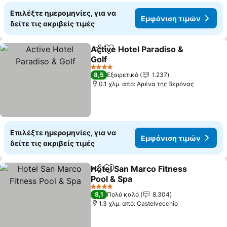
Επιλέξτε ημερομηνίες, για να
Εμφάνιση τιμών
δείτε τις ακριβείς τιμές
Active Hotel Paradiso &
Κοινοποίηση
Προσθήκη στα αγαπημένα
Golf
4 Αστέρια
8,5
Εξαιρετικό
1.237
0.1 χλμ. από: Αρένα της Βερόνας
Επιλέξτε ημερομηνίες, για να
Εμφάνιση τιμών
δείτε τις ακριβείς τιμές
Hotel San Marco Fitness
Κοινοποίηση
Προσθήκη στα αγαπημένα
Pool & Spa
4 Αστέρια
8,1
Πολύ καλό
8.304
1.3 χλμ. από: Castelvecchio