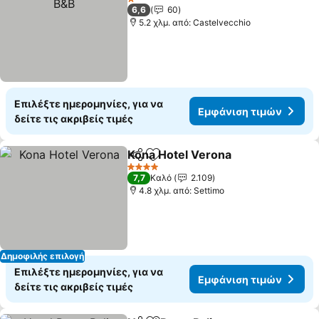
1 Αστέρια
6,6
60
5.2 χλμ. από: Castelvecchio
Επιλέξτε ημερομηνίες, για να
Εμφάνιση τιμών
δείτε τις ακριβείς τιμές
Kona Hotel Verona
Κοινοποίηση
Προσθήκη στα αγαπημένα
4 Αστέρια
7,7
Καλό
2.109
4.8 χλμ. από: Settimo
Δημοφιλής επιλογή
Επιλέξτε ημερομηνίες, για να
Εμφάνιση τιμών
δείτε τις ακριβείς τιμές