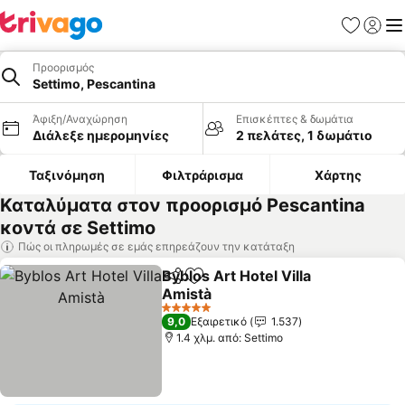
Αγαπημέν
Σύνδε
Με
Προορισμός
Settimo, Pescantina
Άφιξη/Αναχώρηση
Επισκέπτες & δωμάτια
Διάλεξε ημερομηνίες
2 πελάτες, 1 δωμάτιο
Ταξινόμηση
Φιλτράρισμα
Χάρτης
Καταλύματα στον προορισμό Pescantina
κοντά σε Settimo
Πώς οι πληρωμές σε εμάς επηρεάζουν την κατάταξη
Byblos Art Hotel Villa
Κοινοποίηση
Προσθήκη στα αγαπημένα
Amistà
5 Αστέρια
9,0
Εξαιρετικό
1.537
1.4 χλμ. από: Settimo