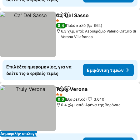
Ca' Del Sasso
Κοινοποίηση
Προσθήκη στα αγαπημένα
1 Αστέρια
8,4
Πολύ καλό
964
6.3 χλμ. από: Αεροδρόμιο Valerio Catullo di
Verona Villafranca
Επιλέξτε ημερομηνίες, για να
Εμφάνιση τιμών
δείτε τις ακριβείς τιμές
Truly Verona
Κοινοποίηση
Προσθήκη στα αγαπημένα
2 Αστέρια
9,0
Εξαιρετικό
3.640
0.4 χλμ. από: Αρένα της Βερόνας
Δημοφιλής επιλογή