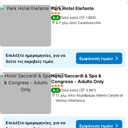
Park Hotel Elefante
Κοινοποίηση
Προσθήκη στα αγαπημένα
3 Αστέρια
8,4
Πολύ καλό
1.805
4.7 χλμ. από: Castelvecchio
Επιλέξτε ημερομηνίες, για να
Εμφάνιση τιμών
δείτε τις ακριβείς τιμές
Hotel Saccardi & Spa &
Κοινοποίηση
Προσθήκη στα αγαπημένα
Congress - Adults Only
4 Αστέρια
8,3
Πολύ καλό
5.941
1.1 χλμ. από: Αεροδρόμιο Valerio Catullo di
Verona Villafranca
Επιλέξτε ημερομηνίες, για να
Εμφάνιση τιμών