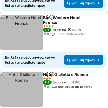
Επιλέξτε ημερομηνίες, για να
Εμφάνιση τιμών
δείτε τις ακριβείς τιμές
Best Western Hotel
Κοινοποίηση
Προσθήκη στα αγαπημένα
Firenze
4 Αστέρια
8,5
Εξαιρετικό
9.706
0.6 χλμ. από: Castelvecchio
Επιλέξτε ημερομηνίες, για να
Εμφάνιση τιμών
δείτε τις ακριβείς τιμές
Hotel Giulietta e Romeo
Κοινοποίηση
Προσθήκη στα αγαπημένα
3 Αστέρια
9,3
Εξαιρετικό
9.166
0.1 χλμ. από: Αρένα της Βερόνας