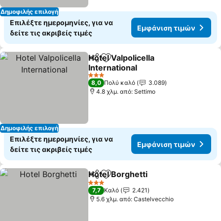
Δημοφιλής επιλογή
Επιλέξτε ημερομηνίες, για να
Εμφάνιση τιμών
δείτε τις ακριβείς τιμές
Hotel Valpolicella
Κοινοποίηση
Προσθήκη στα αγαπημένα
International
3 Αστέρια
8,0
Πολύ καλό
3.089
4.8 χλμ. από: Settimo
Δημοφιλής επιλογή
Επιλέξτε ημερομηνίες, για να
Εμφάνιση τιμών
δείτε τις ακριβείς τιμές
Hotel Borghetti
Κοινοποίηση
Προσθήκη στα αγαπημένα
3 Αστέρια
7,7
Καλό
2.421
5.6 χλμ. από: Castelvecchio