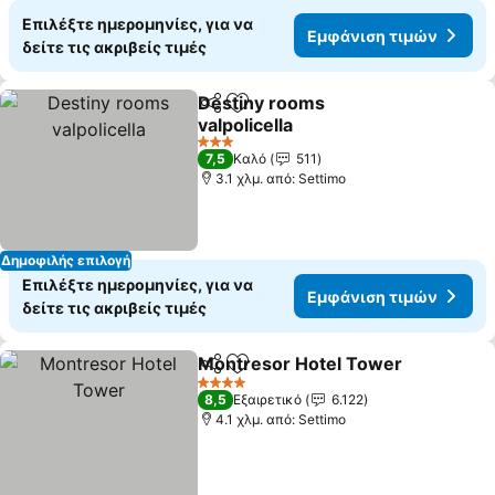
Επιλέξτε ημερομηνίες, για να
Εμφάνιση τιμών
δείτε τις ακριβείς τιμές
Destiny rooms
Κοινοποίηση
Προσθήκη στα αγαπημένα
valpolicella
3 Αστέρια
7,5
Καλό
511
3.1 χλμ. από: Settimo
Δημοφιλής επιλογή
Επιλέξτε ημερομηνίες, για να
Εμφάνιση τιμών
δείτε τις ακριβείς τιμές
Montresor Hotel Tower
Κοινοποίηση
Προσθήκη στα αγαπημένα
4 Αστέρια
8,5
Εξαιρετικό
6.122
4.1 χλμ. από: Settimo