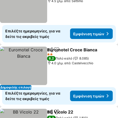
4.5 χλμ. από: Settimo
Επιλέξτε ημερομηνίες, για να
Εμφάνιση τιμών
δείτε τις ακριβείς τιμές
Euromotel Croce Bianca
Κοινοποίηση
Προσθήκη στα αγαπημένα
2 Αστέρια
8,2
Πολύ καλό
8.085
4.0 χλμ. από: Castelvecchio
Δημοφιλής επιλογή
Επιλέξτε ημερομηνίες, για να
Εμφάνιση τιμών
δείτε τις ακριβείς τιμές
BB Vicolo 22
Κοινοποίηση
Προσθήκη στα αγαπημένα
8,3
Πολύ καλό
1.810