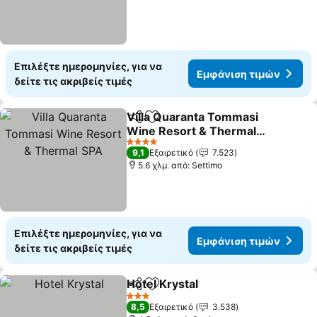
Επιλέξτε ημερομηνίες, για να
Εμφάνιση τιμών
δείτε τις ακριβείς τιμές
Villa Quaranta Tommasi
Κοινοποίηση
Προσθήκη στα αγαπημένα
Wine Resort & Thermal
SPA
4 Αστέρια
9,1
Εξαιρετικό
7.523
5.6 χλμ. από: Settimo
Επιλέξτε ημερομηνίες, για να
Εμφάνιση τιμών
δείτε τις ακριβείς τιμές
Hotel Krystal
Κοινοποίηση
Προσθήκη στα αγαπημένα
3 Αστέρια
8,5
Εξαιρετικό
3.538