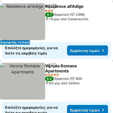
Residence all'Adige
Κοινοποίηση
Προσθήκη στα αγαπημένα
3 Αστέρια
8,7
Εξαιρετικό
2.898
1.8 χλμ. από: Castelvecchio
Δημοφιλής επιλογή
Επιλέξτε ημερομηνίες, για να
Εμφάνιση τιμών
δείτε τις ακριβείς τιμές
Verona Romana
Κοινοποίηση
Προσθήκη στα αγαπημένα
Apartments
5 Αστέρια
9,2
Εξαιρετικό
859
8.0 χλμ. από: Settimo
Επιλέξτε ημερομηνίες, για να
Εμφάνιση τιμών
δείτε τις ακριβείς τιμές