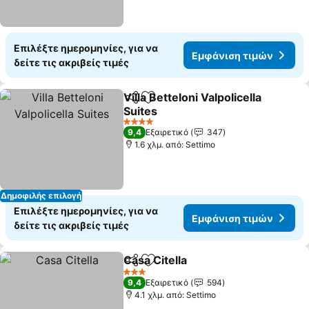
Επιλέξτε ημερομηνίες, για να
Εμφάνιση τιμών
δείτε τις ακριβείς τιμές
Villa Betteloni Valpolicella
Κοινοποίηση
Προσθήκη στα αγαπημένα
Suites
4 Αστέρια
9,4
Εξαιρετικό
347
1.6 χλμ. από: Settimo
Δημοφιλής επιλογή
Επιλέξτε ημερομηνίες, για να
Εμφάνιση τιμών
δείτε τις ακριβείς τιμές
Casa Citella
Κοινοποίηση
Προσθήκη στα αγαπημένα
3 Αστέρια
9,4
Εξαιρετικό
594
4.1 χλμ. από: Settimo