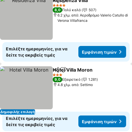
Residenza Villa
Κοινοποίηση
Προσθήκη στα αγαπημένα
4 Αστέρια
8,0
Πολύ καλό
507
6.2 χλμ. από: Αεροδρόμιο Valerio Catullo di
Verona Villafranca
Επιλέξτε ημερομηνίες, για να
Εμφάνιση τιμών
δείτε τις ακριβείς τιμές
Hotel Villa Moron
Κοινοποίηση
Προσθήκη στα αγαπημένα
3 Αστέρια
9,0
Εξαιρετικό
1.281
4.8 χλμ. από: Settimo
Δημοφιλής επιλογή
Επιλέξτε ημερομηνίες, για να
Εμφάνιση τιμών
δείτε τις ακριβείς τιμές