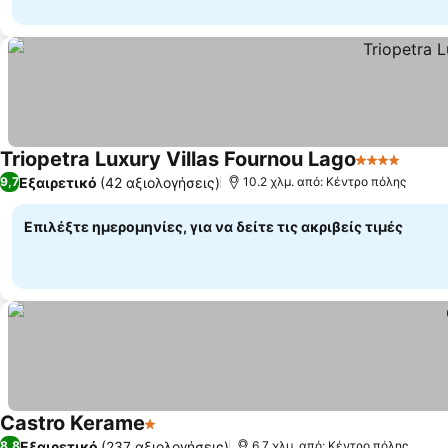
Triopetra Luxury Villas Fournou Lago
4 Αστέρια
Εμφάν
Εξαιρετικό
(42 αξιολογήσεις)
9,7
10.2 χλμ. από: Κέντρο πόλης
Επιλέξτε ημερομηνίες, για να δείτε τις ακριβείς τιμές
Castro Kerame
1 Αστέρια
Εμφάνιση τιμών
Εξαιρετικό
(237 αξιολογήσεις)
8,8
6.7 χλμ. από: Κέντρο πόλης