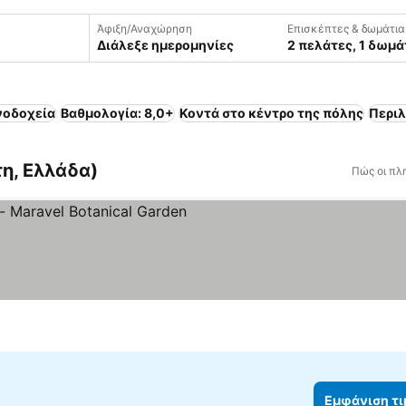
Άφιξη/Αναχώρηση
Επισκέπτες & δωμάτια
Διάλεξε ημερομηνίες
2 πελάτες, 1 δωμά
νοδοχεία
Βαθμολογία: 8,0+
Κοντά στο κέντρο της πόλης
Περι
τη, Ελλάδα)
Πώς οι πλ
ια
νιση τιμών
Εμφάνιση τ