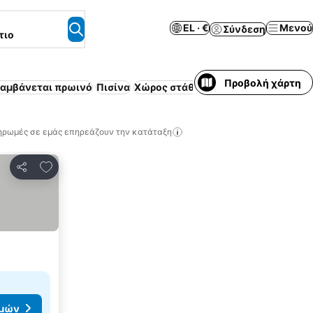
EL · €
Μενού
Σύνδεση
τιο
Προβολή χάρτη
λαμβάνεται πρωινό
Πισίνα
Χώρος στάθμευσης
Παραλία
Επιπλ
ηρωμές σε εμάς επηρεάζουν την κατάταξη
Προσθήκη στα αγαπημένα
Κοινοποίηση
ιμών