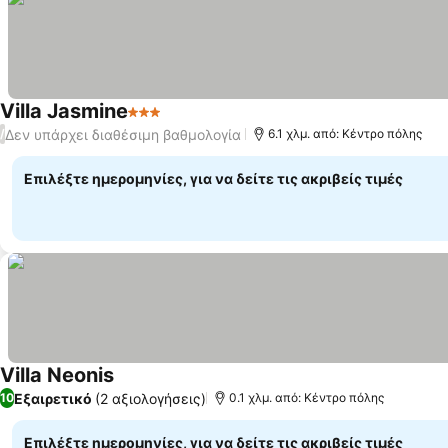
Villa Jasmine
3 Αστέρια
Εμφάνιση τιμών
Δεν υπάρχει διαθέσιμη βαθμολογία
/
6.1 χλμ. από: Κέντρο πόλης
Επιλέξτε ημερομηνίες, για να δείτε τις ακριβείς τιμές
Villa Neonis
Εμφάνιση τιμών
Εξαιρετικό
(2 αξιολογήσεις)
10
0.1 χλμ. από: Κέντρο πόλης
Επιλέξτε ημερομηνίες, για να δείτε τις ακριβείς τιμές