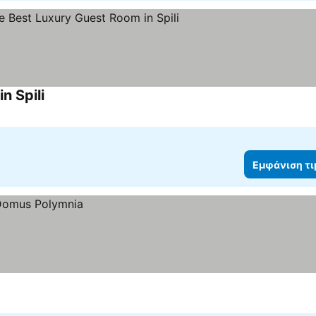
n Spili
Εμφάνιση τιμών
Εμφάνιση τ