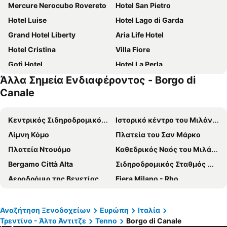
Mercure Nerocubo Rovereto
Hotel San Pietro
Hotel Luise
Hotel Lago di Garda
Grand Hotel Liberty
Aria Life Hotel
Hotel Cristina
Villa Fiore
Gotì Hotel
Hotel La Perla
Άλλα Σημεία Ενδιαφέροντος - Borgo di
Du Lac et Du Parc Grand Resort
Hotel Royal Village
Canale
Centro Vacanze La Limonaia
Parc Hotel Flora
Hotel Rovereto
Hi Hotels Riva del Garda
Κεντρικός Σιδηροδρομικός Σταθμός του Μιλάνου
Ιστορικό κέντρο του Μιλάνου
Albergo Garni Orchidea
Hotel Atilius
Λίμνη Κόμο
Πλατεία του Σαν Μάρκο
Hotel Leonardo Da Vinci
Astoria Resort
Πλατεία Ντουόμο
Καθεδρικός Ναός του Μιλάνου
Hotel Sole - La Fenice
Hotel Du Lac
Bergamo Città Alta
Σιδηροδρομικός Σταθμός Μπολώνια
Lake Hotel Benaco
Hotel Sant'Ilario
Αεροδρόμιο της Βενετίας Μάρκο Πόλο
Fiera Milano - Rho
Hotel Dolomiti
Hotel Malcesine
San Siro
Piazza Maggiore
Brione Green Resort
Residence Val Di Monte
Repubblica Metro Station
Brera
Αναζήτηση Ξενοδοχείων
Ευρώπη
Ιταλία
Sporthotel Villa Stella
Club Hotel Olivi
Τρεντίνο - Άλτο Άντιτζε
Tenno
Borgo di Canale
Σιδηροδρομικός Σταθμός Βενέτσια Μέστρε
San Siro Stadio Metro Station
Hotel Garda Life
Lido Palace