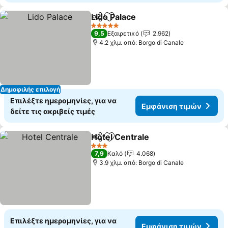
Lido Palace
Κοινοποίηση
Προσθήκη στα αγαπημένα
Εμφάνιση τιμώ
5 Αστέρια
9,5
Εξαιρετικό
2.962
4.2 χλμ. από: Borgo di Canale
Δημοφιλής επιλογή
Επιλέξτε ημερομηνίες, για να
Εμφάνιση τιμών
δείτε τις ακριβείς τιμές
Hotel Centrale
Κοινοποίηση
Προσθήκη στα αγαπημένα
Εμφάνιση τ
3 Αστέρια
7,9
Καλό
4.068
3.9 χλμ. από: Borgo di Canale
Επιλέξτε ημερομηνίες, για να
Εμφάνιση τιμών