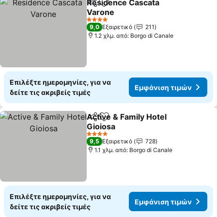
Residence Cascata
Κοινοποίηση
Προσθήκη στα αγαπημένα
Varone
Εμφάνιση τιμών
4 Αστέρια
9,0
Εξαιρετικό
211
1.2 χλμ. από: Borgo di Canale
Επιλέξτε ημερομηνίες, για να
Εμφάνιση τιμών
δείτε τις ακριβείς τιμές
Active & Family Hotel
Κοινοποίηση
Προσθήκη στα αγαπημένα
Gioiosa
Εμφάνιση τιμών
4 Αστέρια
9,5
Εξαιρετικό
728
1.1 χλμ. από: Borgo di Canale
Επιλέξτε ημερομηνίες, για να
Εμφάνιση τιμών
δείτε τις ακριβείς τιμές