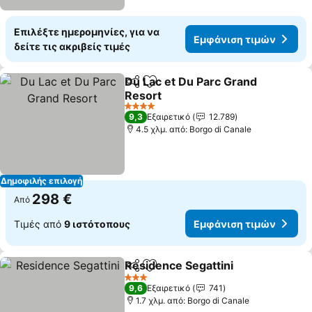
Επιλέξτε ημερομηνίες, για να
Εμφάνιση τιμών
δείτε τις ακριβείς τιμές
Du Lac et Du Parc Grand
Κοινοποίηση
Προσθήκη στα αγαπημένα
Resort
Εμφάνιση τιμών
4 Αστέρια
9,3
Εξαιρετικό
12.789
4.5 χλμ. από: Borgo di Canale
Δημοφιλής επιλογή
298 €
Από
Τιμές από
9 ιστότοπους
Εμφάνιση τιμών
Residence Segattini
Κοινοποίηση
Προσθήκη στα αγαπημένα
Εμφάν
3 Αστέρια
9,6
Εξαιρετικό
741
1.7 χλμ. από: Borgo di Canale