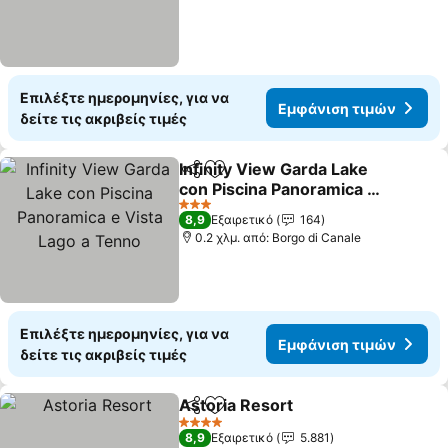
Επιλέξτε ημερομηνίες, για να
Εμφάνιση τιμών
δείτε τις ακριβείς τιμές
Infinity View Garda Lake
Κοινοποίηση
Προσθήκη στα αγαπημένα
con Piscina Panoramica e
Vista Lago a Tenno
Εμφάνιση τιμών
3 Αστέρια
8,9
Εξαιρετικό
164
0.2 χλμ. από: Borgo di Canale
Επιλέξτε ημερομηνίες, για να
Εμφάνιση τιμών
δείτε τις ακριβείς τιμές
Astoria Resort
Κοινοποίηση
Προσθήκη στα αγαπημένα
Εμφάνιση τ
4 Αστέρια
8,9
Εξαιρετικό
5.881