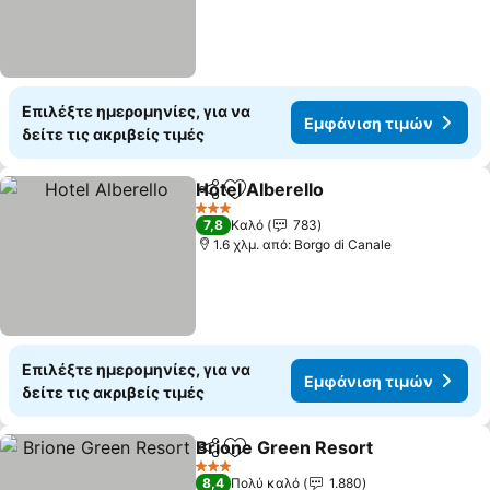
Επιλέξτε ημερομηνίες, για να
Εμφάνιση τιμών
δείτε τις ακριβείς τιμές
Hotel Alberello
Κοινοποίηση
Προσθήκη στα αγαπημένα
Εμφάνιση τ
3 Αστέρια
7,8
Καλό
783
1.6 χλμ. από: Borgo di Canale
Επιλέξτε ημερομηνίες, για να
Εμφάνιση τιμών
δείτε τις ακριβείς τιμές
Brione Green Resort
Κοινοποίηση
Προσθήκη στα αγαπημένα
Εμφά
3 Αστέρια
8,4
Πολύ καλό
1.880