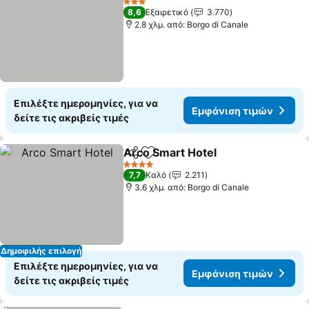
3 Αστέρια
8,6
Εξαιρετικό
3.770
2.8 χλμ. από: Borgo di Canale
Επιλέξτε ημερομηνίες, για να
Εμφάνιση τιμών
δείτε τις ακριβείς τιμές
Arco Smart Hotel
Κοινοποίηση
Προσθήκη στα αγαπημένα
Εμφάνιση
4 Αστέρια
7,7
Καλό
2.211
3.6 χλμ. από: Borgo di Canale
Δημοφιλής επιλογή
Επιλέξτε ημερομηνίες, για να
Εμφάνιση τιμών
δείτε τις ακριβείς τιμές