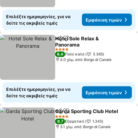
Επιλέξτε ημερομηνίες, για να
Εμφάνιση τιμών
δείτε τις ακριβείς τιμές
Hotel Sole Relax &
Κοινοποίηση
Προσθήκη στα αγαπημένα
Panorama
Εμφάνιση τιμών
4 Αστέρια
8,4
Πολύ καλό
3.365
4.0 χλμ. από: Borgo di Canale
Επιλέξτε ημερομηνίες, για να
Εμφάνιση τιμών
δείτε τις ακριβείς τιμές
Garda Sporting Club Hotel
Κοινοποίηση
Προσθήκη στα αγαπημένα
4 Αστέρια
8,7
Εξαιρετικό
1.345
3.1 χλμ. από: Borgo di Canale