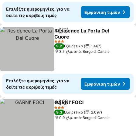
Επιλέξτε ημερομηνίες, για να
Εμφάνιση τιμών
δείτε τις ακριβείς τιμές
Residence La Porta Del
Κοινοποίηση
Προσθήκη στα αγαπημένα
Cuore
Εμφάνιση τιμών
3 Αστέρια
9,2
Εξαιρετικό
1.467
3.7 χλμ. από: Borgo di Canale
Επιλέξτε ημερομηνίες, για να
Εμφάνιση τιμών
δείτε τις ακριβείς τιμές
GARNI' FOCI
Κοινοποίηση
Προσθήκη στα αγαπημένα
Εμφάνιση τιμ
3 Αστέρια
9,3
Εξαιρετικό
2.097
0.9 χλμ. από: Borgo di Canale