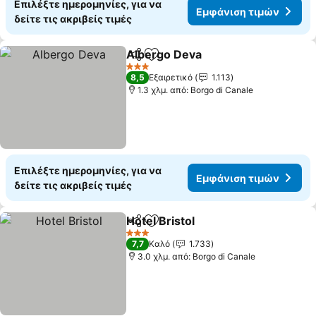
Επιλέξτε ημερομηνίες, για να
Εμφάνιση τιμών
δείτε τις ακριβείς τιμές
Albergo Deva
Κοινοποίηση
Προσθήκη στα αγαπημένα
Εμφάνιση τι
3 Αστέρια
8,5
Εξαιρετικό
1.113
1.3 χλμ. από: Borgo di Canale
Επιλέξτε ημερομηνίες, για να
Εμφάνιση τιμών
δείτε τις ακριβείς τιμές
Hotel Bristol
Κοινοποίηση
Προσθήκη στα αγαπημένα
Εμφάνιση τιμ
3 Αστέρια
7,7
Καλό
1.733
3.0 χλμ. από: Borgo di Canale