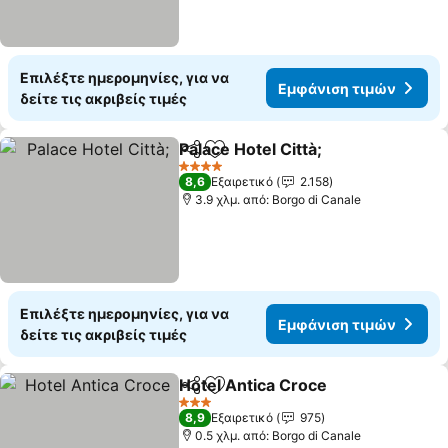
Επιλέξτε ημερομηνίες, για να
Εμφάνιση τιμών
δείτε τις ακριβείς τιμές
Palace Hotel Città;
Κοινοποίηση
Προσθήκη στα αγαπημένα
Εμφάνισ
4 Αστέρια
8,6
Εξαιρετικό
2.158
3.9 χλμ. από: Borgo di Canale
Επιλέξτε ημερομηνίες, για να
Εμφάνιση τιμών
δείτε τις ακριβείς τιμές
Hotel Antica Croce
Κοινοποίηση
Προσθήκη στα αγαπημένα
Εμφάνι
3 Αστέρια
8,9
Εξαιρετικό
975
0.5 χλμ. από: Borgo di Canale