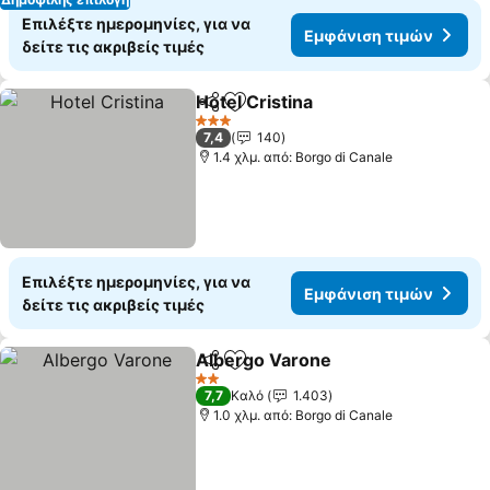
Επιλέξτε ημερομηνίες, για να
Εμφάνιση τιμών
δείτε τις ακριβείς τιμές
Hotel Cristina
Κοινοποίηση
Προσθήκη στα αγαπημένα
Εμφάνιση τι
3 Αστέρια
7,4
140
1.4 χλμ. από: Borgo di Canale
Επιλέξτε ημερομηνίες, για να
Εμφάνιση τιμών
δείτε τις ακριβείς τιμές
Albergo Varone
Κοινοποίηση
Προσθήκη στα αγαπημένα
Εμφάνιση 
2 Αστέρια
7,7
Καλό
1.403
1.0 χλμ. από: Borgo di Canale