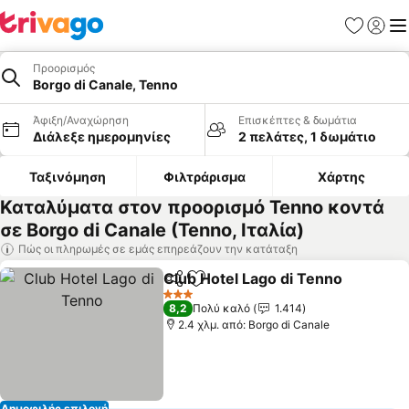
Αγαπημέν
Σύνδε
Με
Προορισμός
Borgo di Canale, Tenno
Άφιξη/Αναχώρηση
Επισκέπτες & δωμάτια
Διάλεξε ημερομηνίες
2 πελάτες, 1 δωμάτιο
Ταξινόμηση
Φιλτράρισμα
Χάρτης
Καταλύματα στον προορισμό Tenno κοντά
σε Borgo di Canale (Tenno, Ιταλία)
Πώς οι πληρωμές σε εμάς επηρεάζουν την κατάταξη
Club Hotel Lago di Tenno
Κοινοποίηση
Προσθήκη στα αγαπημένα
Ε
3 Αστέρια
8,2
Πολύ καλό
1.414
2.4 χλμ. από: Borgo di Canale
Δημοφιλής επιλογή