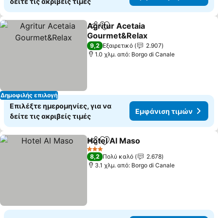
δείτε τις ακριβείς τιμές
Agritur Acetaia
Κοινοποίηση
Προσθήκη στα αγαπημένα
Gourmet&Relax
Εμφάνιση τιμών
9,2
Εξαιρετικό
2.907
1.0 χλμ. από: Borgo di Canale
Δημοφιλής επιλογή
Επιλέξτε ημερομηνίες, για να
Εμφάνιση τιμών
δείτε τις ακριβείς τιμές
Hotel Al Maso
Κοινοποίηση
Προσθήκη στα αγαπημένα
Εμφάνιση τι
3 Αστέρια
8,2
Πολύ καλό
2.678
3.1 χλμ. από: Borgo di Canale