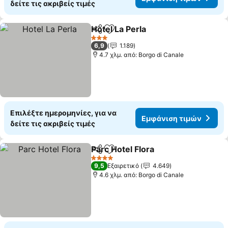
δείτε τις ακριβείς τιμές
Hotel La Perla
Κοινοποίηση
Προσθήκη στα αγαπημένα
Εμφάνιση τι
3 Αστέρια
6,9
1.189
4.7 χλμ. από: Borgo di Canale
Επιλέξτε ημερομηνίες, για να
Εμφάνιση τιμών
δείτε τις ακριβείς τιμές
Parc Hotel Flora
Κοινοποίηση
Προσθήκη στα αγαπημένα
Εμφάνιση 
4 Αστέρια
9,5
Εξαιρετικό
4.649
4.6 χλμ. από: Borgo di Canale