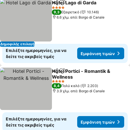
Hotel Lago di Garda
Κοινοποίηση
Προσθήκη στα αγαπημένα
Εμφάνι
4 Αστέρια
9,3
Εξαιρετικό
10.146
6.6 χλμ. από: Borgo di Canale
Δημοφιλής επιλογή
Επιλέξτε ημερομηνίες, για να
Εμφάνιση τιμών
δείτε τις ακριβείς τιμές
Hotel Portici - Romantik &
Κοινοποίηση
Προσθήκη στα αγαπημένα
Wellness
Εμφάνιση τιμών
4 Αστέρια
8,4
Πολύ καλό
2.203
3.9 χλμ. από: Borgo di Canale
Επιλέξτε ημερομηνίες, για να
Εμφάνιση τιμών
δείτε τις ακριβείς τιμές