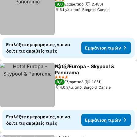
3 Αστέρια
9,0
Εξαιρετικό
2.480
5.1 χλμ. από: Borgo di Canale
Επιλέξτε ημερομηνίες, για να
Εμφάνιση τιμών
δείτε τις ακριβείς τιμές
Hotel Europa - Skypool &
Κοινοποίηση
Προσθήκη στα αγαπημένα
Panorama
Εμφάνιση τιμών
4 Αστέρια
8,6
Εξαιρετικό
1.851
4.0 χλμ. από: Borgo di Canale
Επιλέξτε ημερομηνίες, για να
Εμφάνιση τιμών
δείτε τις ακριβείς τιμές