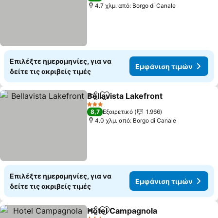
4.7 χλμ. από: Borgo di Canale
Επιλέξτε ημερομηνίες, για να
Εμφάνιση τιμών
δείτε τις ακριβείς τιμές
Bellavista Lakefront
Κοινοποίηση
Προσθήκη στα αγαπημένα
Εμφάν
3 Αστέρια
8,7
Εξαιρετικό
1.966
4.0 χλμ. από: Borgo di Canale
Επιλέξτε ημερομηνίες, για να
Εμφάνιση τιμών
δείτε τις ακριβείς τιμές
Hotel Campagnola
Κοινοποίηση
Προσθήκη στα αγαπημένα
Εμφάνισ